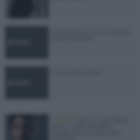
Lettera di Rosa, che vive in carcere per
un delitto medievale
Il carcere degli innocenti
L'editoriale /
Riecco il “patto Meloni –
Schlein”. Contro i deepfake in
campagna elettorale. Questa volta
funzionerà?