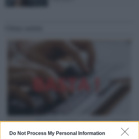
Ultime notizie
Hate speech /
Piattaforme sessiste e misogine: la solidarietà
di GiULIA e delle Cpo a tutte le vittime
Do Not Process My Personal Information
redazione