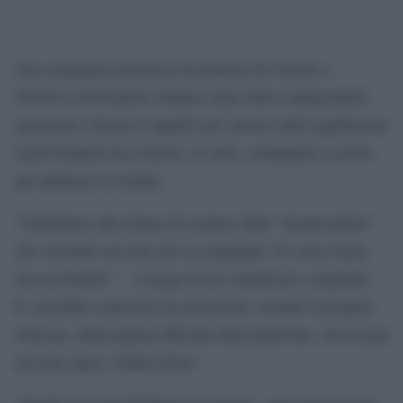
‘
Una campagna promossa da Italians for Darfur e
GIULIA (Giornaliste italiane unite libere indipendenti
autonome) rilancia l’appello per salvare dalla lapidazione
Layla Ibrahim Issa Jumul, 23 anni, condannata a morte
per adulterio in Sudan.
“Chiediamo alle donne di scattare delle “instant photo”
che verranno raccolte per la campagna “Io sono Layla,
non uccidermi” – si legge in un comunicato congiunto –
E’ possibile realizzare un autoscatto, usando la propria
webcam, dalla pagina ufficiale della petizione, che ha già
raccolto quasi 10mila firme”.