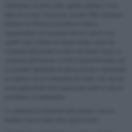
Omdurman, nei pressi della capitale sudanese, con il
figlio di sei mesi. Il processo, secondo SIHA (Strategic
Initiative for Women in the Horn of Africa)
organizzazione che ha portato alla luce questo caso,
sarebbe stato condotto in maniera iniqua, senza che
l’imputata abbia potuto avvalersi del proprio legale, in
violazione dell”Articolo 135 del Criminal Procedure Act.
La possibile lapidazione di questa giovane è chiaramente
in contrasto con la Costituzione del Sudan, che sancisce
la non applicabilità della sentenza per donne in stato di
gravidanza e in allattamento.
Le condizioni di detenzione della giovane e del suo
bambino sono al limite della sopravvivenza”.