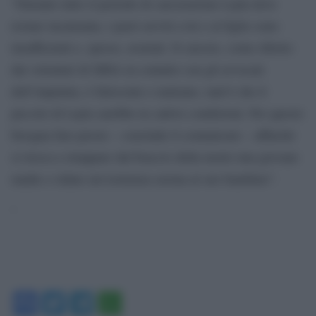
“Durante tutto il periodo di carcerazione Layla deve
restare incatenata, i pasti serviti a lei e al figlio sono
insufficienti e, spesso, avariati. Il carcere, come riferito
dai volontari di SIHA in contatto con gli avvocati
dell’imputata, è fatiscente e malsano, tant’è che il
piccolo di Layla sarebbe in cattive condizioni. Per questo
bisogna fare presto – conclude il comunicato – affinché
si riesca a strappare dal braccio della morte una giovane
madre e ridare un’esistenza serena al suo bambino”.
‘
Facebook
Twitter
Telegram
WhatsApp