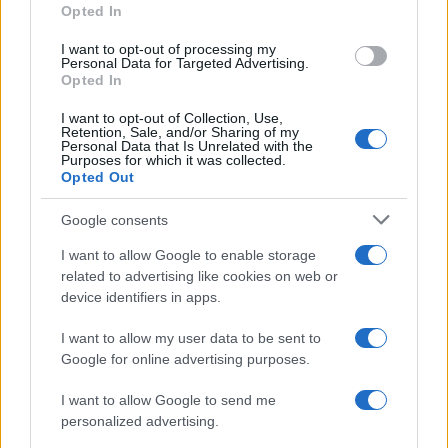
Opted In
grant or deny consent to Google and its third-party tags to
use your data for below specified purposes in below Google
I want to opt-out of processing my
consent section.
Personal Data for Targeted Advertising.
Opted In
I want to opt-out of Collection, Use,
Retention, Sale, and/or Sharing of my
Personal Data that Is Unrelated with the
Purposes for which it was collected.
Opted Out
Google consents
Syndication
Culture
I want to allow Google to enable storage
related to advertising like cookies on web or
Salute
Globalist
device identifiers in apps.
Megachip
Globalscience
I want to allow my user data to be sent to
Google for online advertising purposes.
GiULia
Globalsport
I want to allow Google to send me
Prima Pagina
personalized advertising.