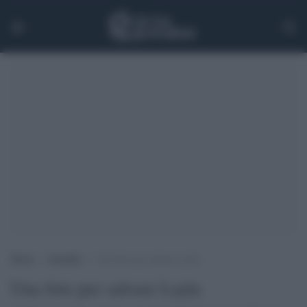
Home
>
Attualità
>
Una foto per salvare Layla
Una foto per salvare Layla