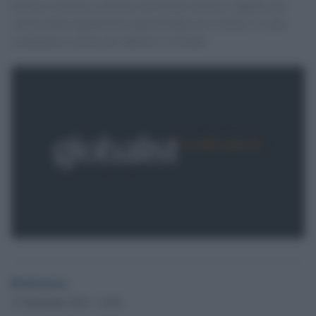
GiULiA insieme a Italians for Darfur rilancia l’appello per
salvare dalla lapidazione Layla Ibrahim Issa Jumul, 23 anni,
condannata a morte per adulterio in Sudan.
Redazione
17 Settembre 2012 - 12.03