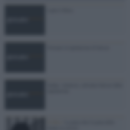
Layla è libera
Fermate la lapidazione di Intisar
Sudan: Amnesty, salviamo Intisar dalla
lapidazione
Il libro /
La pena oltre la pena delle
donne in carcere