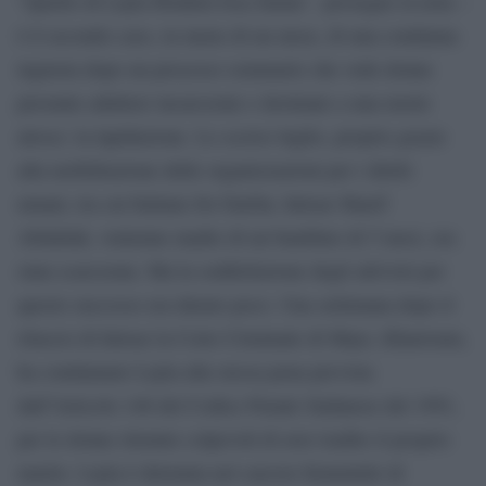
“Quello di Layla Ibrahim Issa Jumul – prosegue la nota –
è il secondo caso, in meno di un mese, di una condanna
ingiusta dopo un processo sommario che vede donne
presunte adultere incarcerate e destinate a una morte
atroce: la lapidazione. Lo scorso luglio, proprio grazie
alla mobilitazione delle organizzazioni per i diritti
umani, tra cui Italians for Darfur, Intisar Sharif
Abdallah, ventenne madre di un bambino di 5 mesi, era
stata scarcerata. Ma la soddisfazione degli attivisti per
questo successo era durato poco. Una settimana dopo il
rilascio di Intisar la Corte Criminale di Mayo, Khartoum,
ha condannato Layla alla stessa pena prevista
dall”Articolo 146 del Codice Penale Sudanese del 1991,
per le donne ritenute colpevoli di aver tradito il proprio
marito. Layla è detenuta nel carcere femminile di