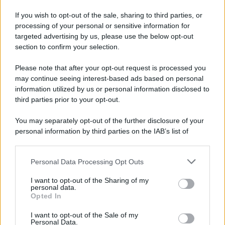
If you wish to opt-out of the sale, sharing to third parties, or
L'editoriale /
Le mostruose donne dell'Odissea di Nolan
processing of your personal or sensitive information for
targeted advertising by us, please use the below opt-out
section to confirm your selection.
Please note that after your opt-out request is processed you
L'editoriale /
Riecco il “patto Meloni – Schlein”. Contro i
may continue seeing interest-based ads based on personal
deepfake in campagna elettorale. Questa volta funzionerà?
information utilized by us or personal information disclosed to
third parties prior to your opt-out.
You may separately opt-out of the further disclosure of your
personal information by third parties on the IAB’s list of
La storia /
Le 10 maestre che già 120 anni fa ottennero, per
downstream participants.
10 mesi, il diritto di voto
Personal Data Processing Opt Outs
This information may also be disclosed by us to third parties
on the IAB’s List of Downstream Participants that may further
I want to opt-out of the Sharing of my
disclose it to other third parties.
personal data.
Pordenone /
Il Premio Airone di Carta 2026 a GiULiA
Opted In
Please note that this website/app uses one or more Google
giornaliste: promuove la cultura della parità
services and may gather and store information including but
I want to opt-out of the Sale of my
Personal Data.
not limited to your visit or usage behaviour. You may click to