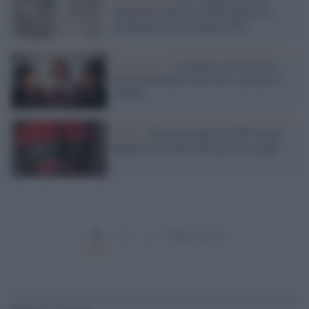
infografica del tiro al bersaglio e la
disumanizzazione degli uccisi
Il convegno /
Le donne sono un terzo
dei professionisti del vino, ma non si
vedono
Media /
Direttiva anti-SLAPP: nuovo
appello di CASE Italia per una legge
1
2
…
Successivi