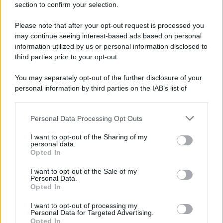
section to confirm your selection.
Please note that after your opt-out request is processed you
L'editoriale /
Riecco il “patto Meloni – Schlein”. Contro i
may continue seeing interest-based ads based on personal
deepfake in campagna elettorale. Questa volta funzionerà?
information utilized by us or personal information disclosed to
third parties prior to your opt-out.
You may separately opt-out of the further disclosure of your
personal information by third parties on the IAB’s list of
La storia /
Le 10 maestre che già 120 anni fa ottennero, per
downstream participants.
10 mesi, il diritto di voto
Personal Data Processing Opt Outs
This information may also be disclosed by us to third parties
on the IAB’s List of Downstream Participants that may further
I want to opt-out of the Sharing of my
disclose it to other third parties.
personal data.
Pordenone /
Il Premio Airone di Carta 2026 a GiULiA
Opted In
Please note that this website/app uses one or more Google
giornaliste: promuove la cultura della parità
services and may gather and store information including but
I want to opt-out of the Sale of my
Personal Data.
not limited to your visit or usage behaviour. You may click to
Opted In
grant or deny consent to Google and its third-party tags to
use your data for below specified purposes in below Google
I want to opt-out of processing my
consent section.
Personal Data for Targeted Advertising.
Opted In