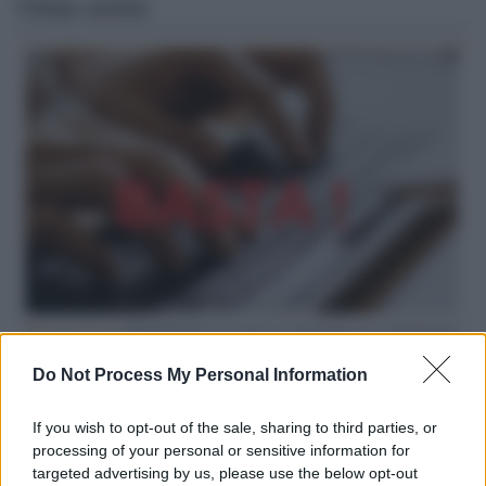
Ultime notizie
Hate speech /
Piattaforme sessiste e misogine: la solidarietà
di GiULIA e delle Cpo a tutte le vittime
Do Not Process My Personal Information
redazione
If you wish to opt-out of the sale, sharing to third parties, or
L'editoriale /
Le mostruose donne dell'Odissea di Nolan
processing of your personal or sensitive information for
targeted advertising by us, please use the below opt-out