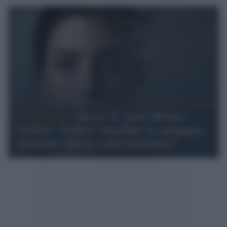
L'editoriale /
Riecco il “patto Meloni –
Schlein”. Contro i deepfake in campagna
elettorale. Questa volta funzionerà?