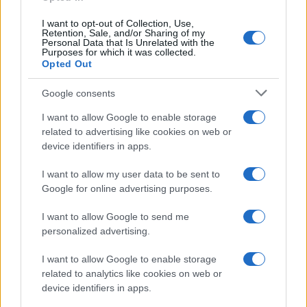
I want to opt-out of Collection, Use,
Retention, Sale, and/or Sharing of my
Personal Data that Is Unrelated with the
Purposes for which it was collected.
Opted Out
Google consents
Syndication
Culture
I want to allow Google to enable storage
related to advertising like cookies on web or
Salute
Globalist
device identifiers in apps.
Megachip
Globalscience
I want to allow my user data to be sent to
Google for online advertising purposes.
GiULia
Globalsport
I want to allow Google to send me
Prima Pagina
personalized advertising.
I want to allow Google to enable storage
related to analytics like cookies on web or
Giornale dello
Facebook
device identifiers in apps.
Spettacolo