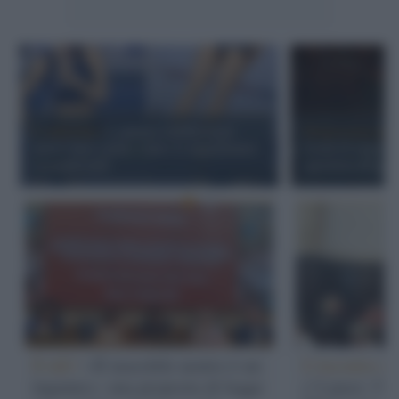
L'editoriale /
L'atletica cambia regia:
Democrazia parit
nuove linee guida contro le inquadrature
livelli di testost
sessualizzanti
questioni di gen
Il ddl /
«Il maschile neutro è un
L'incontro /
inganno»: una proposta di legge
c’è pace: l'