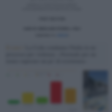
Il caso /
La Cedu condanna l'Italia in un
processo per violenza: «Normale per un
uomo superare un po' di resistenza»