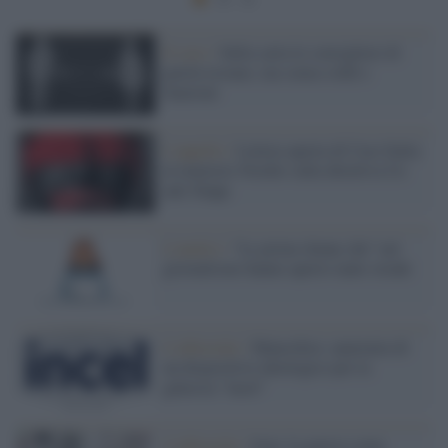
Il caso /
Sulla carta le consigliere di
parità restano, ma senza soldi e
funzioni
L'appello /
Lettera aperta di Case Italia
al ministro Nordio sulla direttiva Ue
anti Slapp
L'analisi /
“Le prime donne che” nel
giornalismo hanno aperto tante strade
L'editoriale /
Manosfera: anatomia di
un dispositivo ideologico per la
galassia "incel"
L'editoriale /
Iran: la guerra come