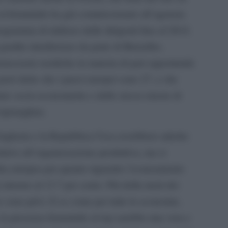
 al femminile ha giá commissionato all´agenzia
ogramma di rinforzo delle dirigenti fino al 2014.
dite interferenze da parte di Bruxelles.
democrazie nordiche in materia di pari opportunitá
a peró detto che i paesi europei sono 27, e che
ture socio-economiche e dello stesso tenore di
Copenaghen.
Ungheria e la Repubbica Ceca avrebbero aderito
lative all´organizzazione produttiva, ma si
edia europea per quanto riguarda l´avanzamento
a intorno al 13.7 per cento. Piú della metá dei
e sono privi. E se come per tutte le economie,
la presenza femminile al top sarebbe una vera e