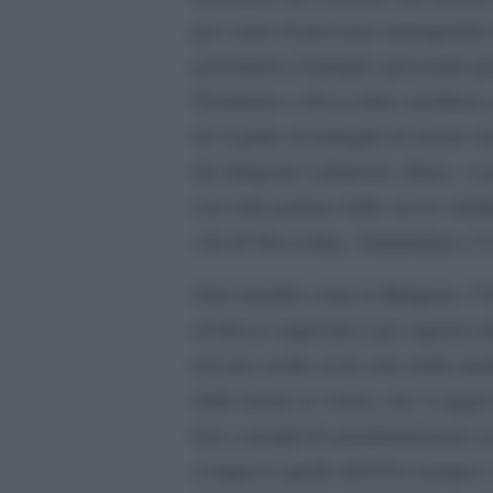
per cento di presenze manageriali
governativa il proprio personale pr
Nemmeno a Stoccolma sarebbero gra
Se il grido di battaglia di alcune 
dei dirigenti é piuttosto chiaro, v
non tutti godono delle stesse strut
vita di Stoccolma, Amsterdam e 
Stati membri come la Bulgaria, l´
al blocco oppositivo per ragioni re
trovano molto al di sotto della m
delle donne ai vertici, che si aggir
loro consigli di amministrazione n
comprese quelle dell´Est europeo, 