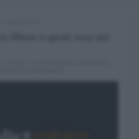
a a quote rosa nei Cda
a libera a quote rosa nei
, ha detto sí: via all''iter legislativo sulle quote fisse
i aziende. Di [Claudia Stamerra]'