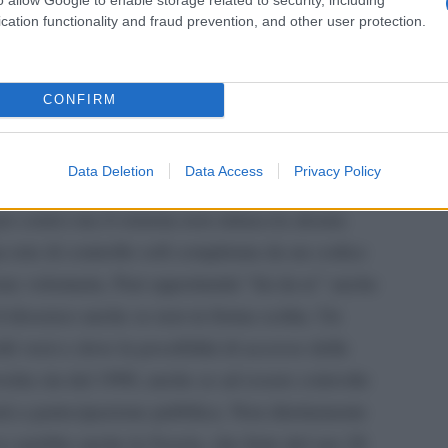
della
i sviluppare una strategia in favore dell
cation functionality and fraud prevention, and other user protection.
da parte delle donne ha comunque prodotto un
e nei board del 12.5 per cento in due anni.
CONFIRM
 l´Olanda, paese dove fino a poco tempo fa
ravati dalla crisi, si é unita al pool anti-quote
Data Deletion
Data Access
Privacy Policy
egislazione vigente prevede la presenza di
per cento) ma il sistema non minaccia alcuna
 rete di controllo soft completata da un codice
e volontaria. Pari opportunitá “fai da te” anche
 dissenso anche se non in forma scritta. Un
i versi e dove la possibilitá di accesso delle
vorita sin dal 1990, anche se ad essere coinvolte
etá a partecipazione pubblica. Non direttamente
iva sarebbe anche la Svezia, che forte del suo 26