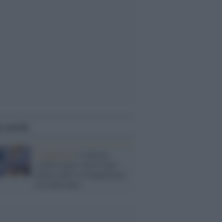
i anche
L'editoriale /
L'atletica
cambia regia: nuove linee
guida contro le inquadrature
sessualizzanti