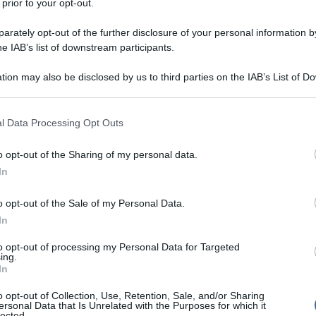
 prior to your opt-out.
s si sono levate alcune voci tedesche, a sostegno
nito come un “rifiuto di ideologico” della bozza
rately opt-out of the further disclosure of your personal information by
he IAB’s list of downstream participants.
a Reding, che prevede il 40 per cento delle
ee quotate in borsa per il 2020. Nei fatti, peró, i
tion may also be disclosed by us to third parties on the IAB’s List of 
 that may further disclose it to other third parties.
sto dibattuti tra l´introduzione di quote fisse e
Ulti
 that this website/app uses one or more Google services and may gath
essitá di aprire a tutto tondo alle dirigenti.
l Data Processing Opt Outs
including but not limited to your visit or usage behaviour. You may click 
 to Google and its third-party tags to use your data for below specifi
e donne manager di tutta Europa potrebbe, in
o opt-out of the Sharing of my personal data.
ogle consent section.
In
cco, alla cui testa si trova il Regno Unito. La
ommissaria Reding, che prevede una ferma presa
o opt-out of the Sale of my Personal Data.
pazione femminile nei consigli di amministrazione
In
endersi fino al 2020 a tutti i 27 stati, si
to opt-out of processing my Personal Data for Targeted
ing.
 Bruxelles. Sono nove i paesi che hanno espresso
In
Hate
na missiva, é stato recapitato sulle scrivanie del
o opt-out of Collection, Use, Retention, Sale, and/or Sharing
misog
ersonal Data that Is Unrelated with the Purposes for which it
opea José Manuel Barroso e della stessa
Cpo a
lected.