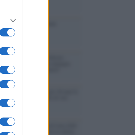
ione
toriale /
Le mostruose donne
Odissea di Nolan
toriale /
Riecco il “patto Meloni –
in”. Contro i deepfake in campagna
orale. Questa volta funzionerà?
oria /
Le 10 maestre che già 120 anni fa
nero, per 10 mesi, il diritto di voto
enone /
Il Premio Airone di Carta 2026
LiA giornaliste: promuove la cultura