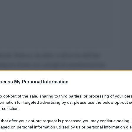
rale Tedesco, ha detto sí all´avvio dell´iter
 dirigenti donne nei consigli di amministrazione
i legge é viaggerá ora verso il Bundestag, dove
ocess My Personal Information
porterá la quota femminile al 20 per cento nel
to opt-out of the sale, sharing to third parties, or processing of your per
formation for targeted advertising by us, please use the below opt-out s
uni Land governati dalla CDU e altri dalla SPD
 selection.
e delle quote fisse ma con i liberali della FDP
 that after your opt-out request is processed you may continue seeing i
rprese. Sul tema la Germania é alle prese con le
ased on personal information utilized by us or personal information dis