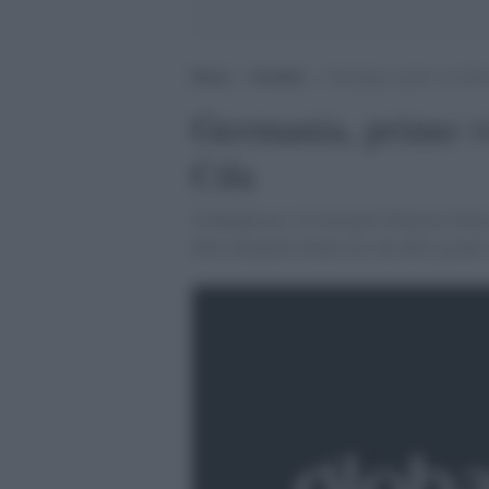
Home
>
Attualità
>
Germania, primo via liber
Germania, primo vi
Cda
'Il Bundesrat, il Consiglio Federale Tedesco
delle dirigenti donne nei cda delle grand