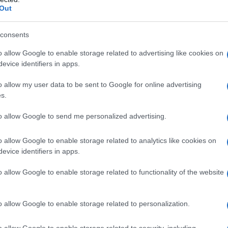
Out
ubblica Ceca, Bulgaria, Danimarca, Ungeria,
redaz
, hanno dunque detto no alla bozza della
consents
L'edi
societá per azioni quotate in borsa con piú di
dell'
o allow Google to enable storage related to advertising like cookies on
almeno 50 milioni di euro. E che comunque
evice identifiers in apps.
ettamente esecutive. La proposta, peró, aveva
o allow my user data to be sent to Google for online advertising
ci da tempo e la direttiva sconterebbe, prima di
s.
L'edi
Schle
cui spettro recentemente si aggira nell´Europa
elett
to allow Google to send me personalized advertising.
o allow Google to enable storage related to analytics like cookies on
non ammettere interferenze di nessuna sorta ha
evice identifiers in apps.
La st
otten
 la bozza anche se i provvedimenti presi in
o allow Google to enable storage related to functionality of the website
l paese hanno messo in evidenza risultati
la European Women Lobby, organizzazione per le
o allow Google to enable storage related to personalization.
Pord
es. Il piano di Lord Davies, incaricato nell
a GiU
o allow Google to enable storage related to security, including