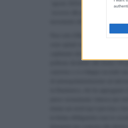
´agosto 2010 dal governo Cameron d
authenti
´accesso alle posizioni dirigenti 
incremento della presenza femminil
Non solo il Regno Unito, ma anche
sono spirati venti antieuropeisti agg
capitanato dai britannici. Qui la l
poltrone destinate alle donne (30 
sanzione e si sviluppa secondo una
di autoregolamentazione ad adesion
in Danimarca, che ha appoggiato il
paese sicuramente virtuoso per molt
donne nei ruoli top é prevista e fa
in forma obbligatoria sono le soci
firmataria ma contraria alla dirett