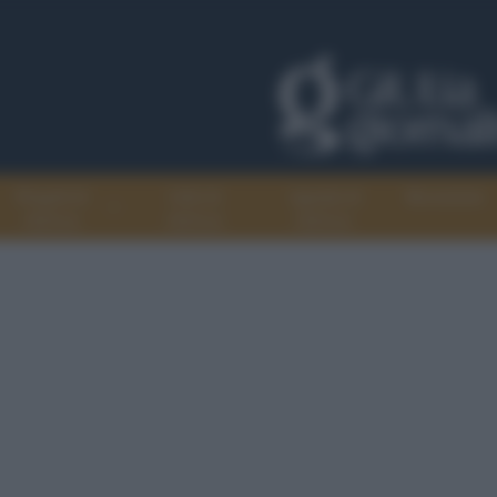
Progetti di
Libri di
Agenda di
Recensioni
GiULiA
GiULiA
GiULiA