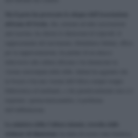
Ma il gesto ha provocato lo sdegno dell’Associazione
africana di Svezia
, che, assieme ad altre associazioni
anti-razziste, ha chiesto le dimissioni di Liljeroth. Il
rappresentante del movimento, Kitimbawa Sabuni, offeso
per la rappresentazione, ha parlato di un attacco
indecoroso alla cultura africana e ha denunciato la
visione stereotipata delle tribù. Sabuni ha aggiunto che
in Svezia si ha una visione dell’Africa sempre troppo
folkloristica ed umiliante, e che paradossalmente non si è
rispettato, spettacolarizzandolo, il problema
dell’infibulazione.
La ministra della Cultura intanto, travolta dalle
richieste di dimissioni
, ha detto di essere stata fraintesa,