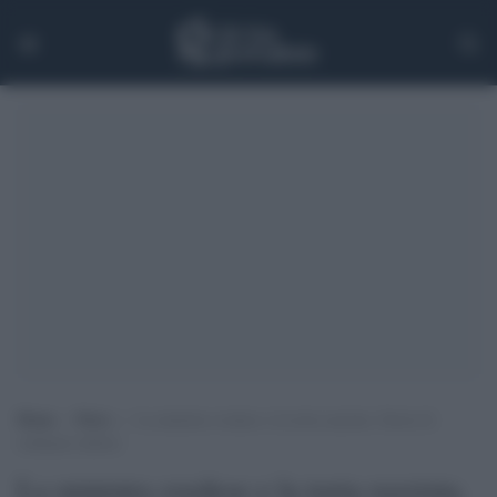
Home
>
News
>
La ministra svedese e la torta razzista. Storie di
ordinario delirio
La ministra svedese e la torta razzista.