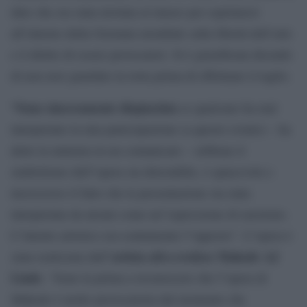
dato che era stata invitata al museo per esprimersi
all’interno della Giornata mondiale sulla libertà dell’arte
e il diritto di essere provocatori. Si è giustificata dicendo
di non aver guardato la torta prima di effettuare il taglio.
“Sono sinceramente dispiaciuta
se qualcuno ha mal
interpretato la mia partecipazione (a questo evento) – ha
detto la ministra in un comunicato – sebbene il
simbolismo dell”opera sia detestabile, è spiacevole e
increscioso il fatto che la presentazione sia stata
interpretata da alcuni come un”espressione di razzismo.
L”intento artistico era esattamente l”opposto”. L”opera è
artista afro-svedese Makode AJ
stata realizzata dall”
Linde
. “Sono la prima a riconoscere che l”opera di
Makode è molto provocatoria dal momento che