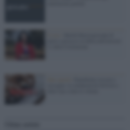
mutilazioni genitali
Il caso /
Marilù Mastrogiovanni di
nuovo a processo in difesa dell'articolo
21 della Costituzione
Hate speech /
Piattaforme sessiste e
misogine: la solidarietà di GiULIA e
delle Cpo a tutte le vittime
Ultime notizie