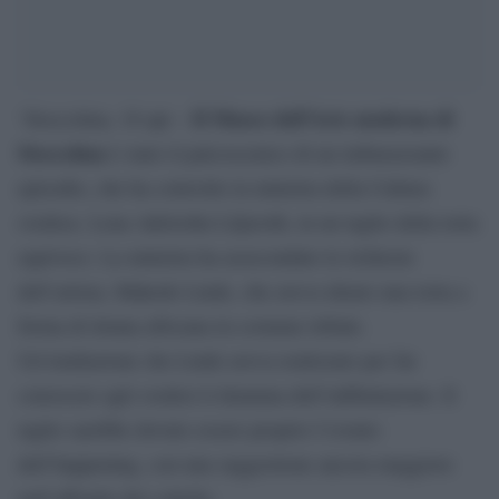
Il Museo dell’Arte moderna di
‘Stoccolma, 18 apr –
Stoccolma
è stato il palcoscenico di un imbarazzante
episodio, che ha coinvolto la ministra della Cultura
svedese, Lena Adelsohn Liljeroth, in un taglio della torta
equivoco. La ministra ha assecondato le richieste
dell’artista, Makode Linde, che aveva ideato una torta a
forma di donna africana in costume tribale.
Un’istallazione che Linde aveva realizzato per far
conoscere agli svedesi il dramma dell’infibulazione. Il
taglio sarebbe dovuto essere proprio l’evento
dell’happening, con una suggestione ancora maggiore
nell’affondo del coltello.