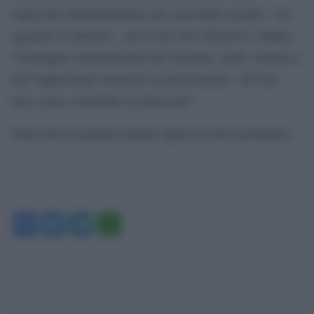
rispecchia deliberatamente uno stereotipo razzista – ha
aggiunto la ministra – ma il suo vero obiettivo è sfidare
l”immagine standardizzata del razzismo, della violenza e
dell”oppressione attraverso la provocazione. All”arte
deve essere consentito di provocare”.
Nella foto la ministra mentre taglia la torta incriminata’
Facebook
Twitter
Telegram
WhatsApp