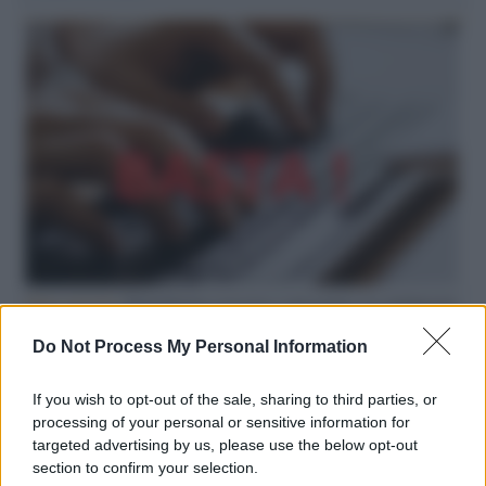
Hate speech /
Piattaforme sessiste e misogine: la solidarietà
di GiULIA e delle Cpo a tutte le vittime
Do Not Process My Personal Information
redazione
If you wish to opt-out of the sale, sharing to third parties, or
L'editoriale /
Le mostruose donne dell'Odissea di Nolan
processing of your personal or sensitive information for
targeted advertising by us, please use the below opt-out
section to confirm your selection.