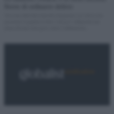
Storie di ordinario delirio
'Ora Lena Adelsohn Liljeroth è dispiaciuta. Lei voleva solo
porzionare il gigantesco dolce ''artistico'' raffigurante una
donna africana come gesto contro l''infibulazione...
'