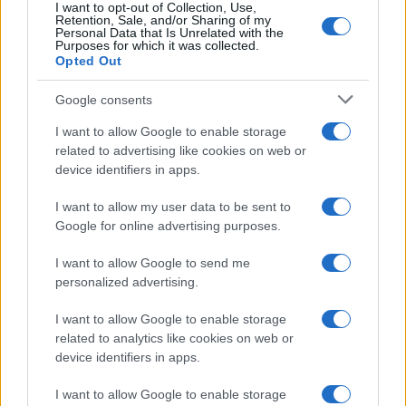
I want to opt-out of Collection, Use,
Retention, Sale, and/or Sharing of my
Personal Data that Is Unrelated with the
Purposes for which it was collected.
Opted Out
Google consents
Syndication
Culture
I want to allow Google to enable storage
related to advertising like cookies on web or
Salute
Globalist
device identifiers in apps.
Megachip
Globalscience
I want to allow my user data to be sent to
Google for online advertising purposes.
GiULia
Globalsport
I want to allow Google to send me
Prima Pagina
personalized advertising.
I want to allow Google to enable storage
related to analytics like cookies on web or
Giornale dello
Facebook
device identifiers in apps.
Spettacolo
Twitter
I want to allow Google to enable storage