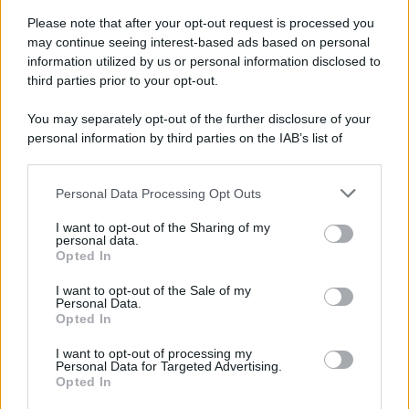
Please note that after your opt-out request is processed you
L'editoriale /
Riecco il “patto Meloni – Schlein”. Contro i
may continue seeing interest-based ads based on personal
deepfake in campagna elettorale. Questa volta funzionerà?
information utilized by us or personal information disclosed to
third parties prior to your opt-out.
You may separately opt-out of the further disclosure of your
personal information by third parties on the IAB’s list of
La storia /
Le 10 maestre che già 120 anni fa ottennero, per
downstream participants.
10 mesi, il diritto di voto
Personal Data Processing Opt Outs
This information may also be disclosed by us to third parties
on the IAB’s List of Downstream Participants that may further
I want to opt-out of the Sharing of my
disclose it to other third parties.
personal data.
Pordenone /
Il Premio Airone di Carta 2026 a GiULiA
Opted In
Please note that this website/app uses one or more Google
giornaliste: promuove la cultura della parità
services and may gather and store information including but
I want to opt-out of the Sale of my
Personal Data.
not limited to your visit or usage behaviour. You may click to
Opted In
grant or deny consent to Google and its third-party tags to
use your data for below specified purposes in below Google
I want to opt-out of processing my
consent section.
Personal Data for Targeted Advertising.
Opted In