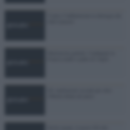
'Contro l''infibulazione la chirurgia che
ridà il piacere'
Mutilazioni genitali. Condannati in
Francia madre e padre di 4 figlie
Gb: mutilazioni sessuali per oltre
100mila donne nel paese
Diritti umani: il nostro NO alle