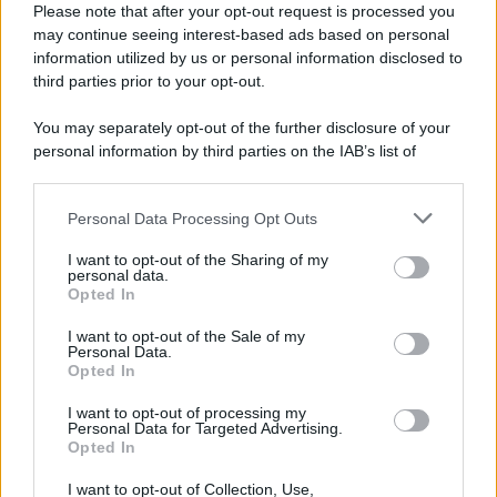
Please note that after your opt-out request is processed you
L'editoriale /
Riecco il “patto Meloni – Schlein”. Contro i
may continue seeing interest-based ads based on personal
deepfake in campagna elettorale. Questa volta funzionerà?
information utilized by us or personal information disclosed to
third parties prior to your opt-out.
You may separately opt-out of the further disclosure of your
personal information by third parties on the IAB’s list of
La storia /
Le 10 maestre che già 120 anni fa ottennero, per
downstream participants.
10 mesi, il diritto di voto
Personal Data Processing Opt Outs
This information may also be disclosed by us to third parties
on the IAB’s List of Downstream Participants that may further
I want to opt-out of the Sharing of my
disclose it to other third parties.
personal data.
Pordenone /
Il Premio Airone di Carta 2026 a GiULiA
Opted In
Please note that this website/app uses one or more Google
giornaliste: promuove la cultura della parità
services and may gather and store information including but
I want to opt-out of the Sale of my
Personal Data.
not limited to your visit or usage behaviour. You may click to
Opted In
grant or deny consent to Google and its third-party tags to
use your data for below specified purposes in below Google
I want to opt-out of processing my
consent section.
Personal Data for Targeted Advertising.
Opted In
I want to opt-out of Collection, Use,