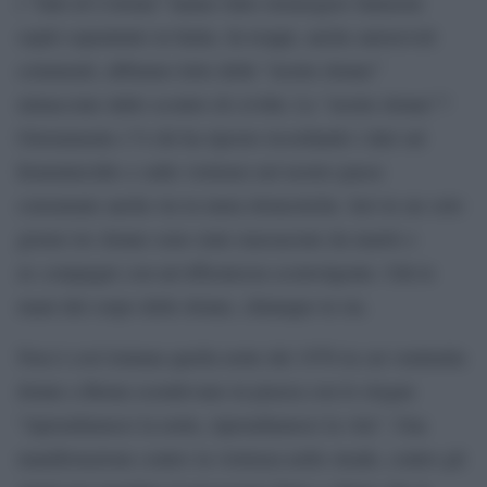
i “fatti di Colonia” hanno fatto riemergere fantasmi
sopiti soprattutto in Italia. In troppi, anche autorevoli
commenti, abbiamo letto delle “nostre donne”
minacciate dallo scontro di civiltà. Le “nostre donne”?
Giustamente c”è chi ha riposto ricordando i dati sul
femminicidio e sulle violenze nel nostro paese
consumate anche tra la mura domestiche. Ieri in un solo
giorno tre donne sono state massacrate da mariti o
ex compagni con un’efferatezza sconvolgente. Giù le
mani dal corpo delle donne, chiunque tu sia.
Non è così lontana quella notte del 1976 in cui ventimila
donne a Roma scendevano in piazza con lo slogan
”riprendiamoci la notte, riprendiamoci la vita”. Una
manifestazione contro la violenza nelle strade, contro gli