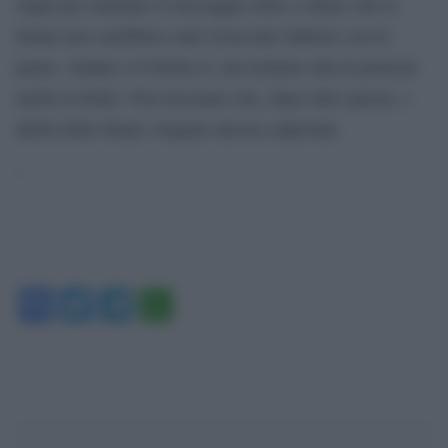
stupri per mandare il messaggio forte e chiaro che le
donne non sarebbero state ricacciate indietro con la
paura. Andare a Colonia sì, ma teniamo alta la protesta
anche in Italia. Non lasciamo che, dopo tutto questo, i
diritti delle donne vengano ancora calpestati.
‘
Facebook
Twitter
Telegram
WhatsApp