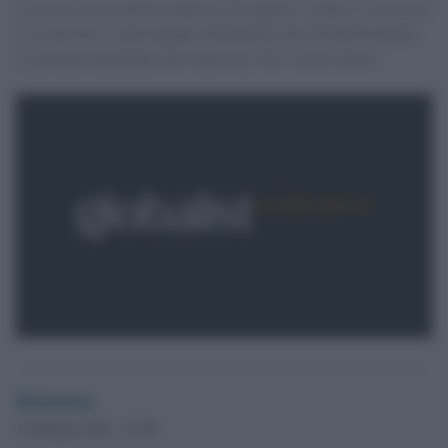
La nostra associazione aderisce all’appello "contro il sessismo
e il razzismo", partecipando idealmente alla Weiberfastnacht,
la giornata femminile del Carnevale. Per i nostri diritti
Redazione
3 Febbraio 2016 - 12.56