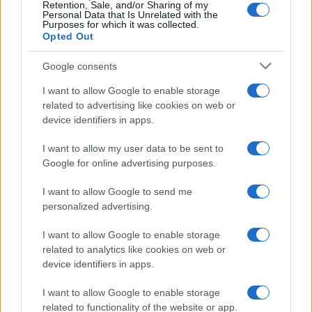
Retention, Sale, and/or Sharing of my
Personal Data that Is Unrelated with the
Purposes for which it was collected.
Opted Out
Google consents
Syndication
Culture
I want to allow Google to enable storage
related to advertising like cookies on web or
Salute
Globalist
device identifiers in apps.
Megachip
Globalscience
I want to allow my user data to be sent to
Google for online advertising purposes.
GiULia
Globalsport
I want to allow Google to send me
Prima Pagina
personalized advertising.
I want to allow Google to enable storage
related to analytics like cookies on web or
Giornale dello
Facebook
device identifiers in apps.
Spettacolo
Twitter
I want to allow Google to enable storage
Wondernet
related to functionality of the website or app.