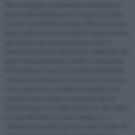
Tutte noi leggendo le drammatiche testimonianze dei
fatti di Colonia abbiamo provato l”angoscia di sentirci
braccate e la rabbia dell’impotenza. Nello stesso tempo
quelle cronache, non di rado nebbiose, hanno consentito
ogni sospetto sulle strumentalizzazioni contro le
politiche di apertura all’immigrazione, ridando fiato alle
spinte e alle manifestazione xenofobe. Contro politiche
dell’accoglienza che per noi sono imprescindibili dalla
costruzione di un’Europa in cui le regole di convivenza,
civiltà e democrazia, che abbiamo conquistato, siano
rispettate da ogni cittadino, da qualunque parte del
mondo provenga. Così mentre diciamo che ogni violenza
sul corpo delle donne è un atto criminale che va
condannato a prescindere da chi lo compie, notiamo che