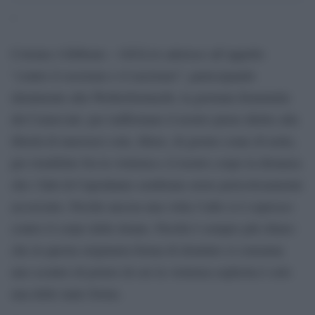
‘
Colonia 4 febbraio – GiULiA aderisce all’appello
“contro il sessismo e il razzismo”, partecipando
idealmente alla Weiberfastnacht, la giornata femminile
del Carnevale: per riaffermare il nostro pieno diritto alla
libertà di muoverci sole, libere, di giorno come di notte,
per ristabilire fra la violenza e il nostro corpo la distanza
che i fatti di Capodanno sembrano avere pericolosamente
accorciato. Perché ancora una volta l’odio si è espresso
contro il corpo delle donne. Perché è sempre più chiaro
che in questa originaria forma di dominio si consuma
uno scontro di potere di cui la violenza esplicita è solo
una delle tante forme.