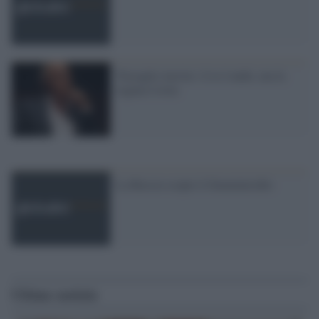
Travaglio insiste: il re è nudo, ma la
regina è troia
La Russia scopre il femminicidio
Ultime notizie