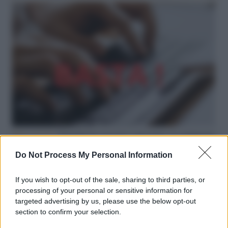
Hate speech /
Piattaforme sessiste e misogine: la solidarietà
di GiULIA e delle Cpo a tutte le vittime
Do Not Process My Personal Information
redazione
If you wish to opt-out of the sale, sharing to third parties, or
L'editoriale /
Le mostruose donne dell'Odissea di Nolan
processing of your personal or sensitive information for
targeted advertising by us, please use the below opt-out
section to confirm your selection.