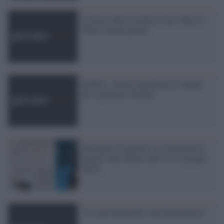
Le Pussy Riot trasferite fuori Mosca.
Nelle colonie penali
Quebec, vittoria macchiata di sangue
per la premier Pauline
Rassegna sui generis: la settimana di
notizie sulle donne (dal 9 al 14 giugno
2025)
"Io sono femminile, non femminista!"