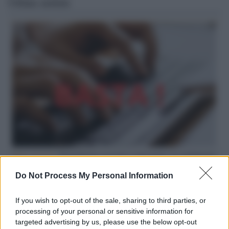
Ultime notizie
Hate speech /
Piattaforme sessiste e misogine: la solidarietà
di GiULIA e delle Cpo a tutte le vittime
Do Not Process My Personal Information
redazione
If you wish to opt-out of the sale, sharing to third parties, or
L'editoriale /
Le mostruose donne dell'Odissea di Nolan
processing of your personal or sensitive information for
targeted advertising by us, please use the below opt-out