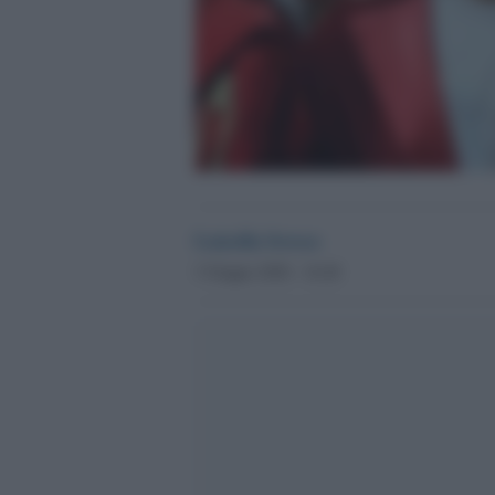
Luisella Seveso
3 Giugno 2020 - 16.40