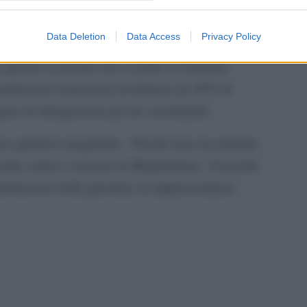
evidentemente incostituzionale,” di un sorteggio
della
nesima occasione mancata per inserire la doppia
Data Deletion
Data Access
Privacy Policy
nche nel secondo turno elettorale, quello per la
n questa occasione non si parla ovviamente
rantiscano la presenza di almeno un 40% di
no di Autogoverno per tre consiliature.
ano quindi le magistrate. Perché non sia adottato
orale contro e non per la Magistratura.” E perché
istrazione della giustizia, la rappresentanza