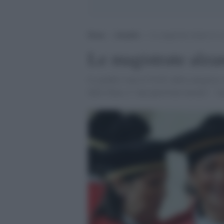
Home
>
Attualità
>
Le magistrate alzano la v
Le magistrate alza
Le giudici sono il 53,8% della categoria,
dello Stato, è "una questione morale", "u