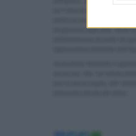
dall’ipotesi, definita dall’Admi “
per l’elezione dei membri, alla en
preferenza di genere obbligatoria a
designazione degli eletti. Anche i
dell’introduzione di norme che ga
rappresentanza femminile nell’Orga
Al presidente Mattarella si appell
ancora una volta “un sistema elett
non sia ancora negata, nell’ ammin
democratica dovuta alle donne.