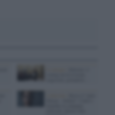
pp
erati
Il convegno /
Molestie: il
coming out di avvocate,
magistrate, giornaliste ...
one:
L'editoriale /
Riecco il “patto
e
Meloni – Schlein”. Contro i
deepfake in campagna
elettorale. Questa volta