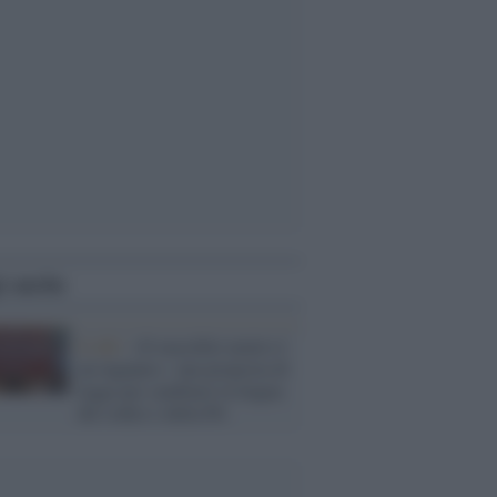
i anche
Il ddl /
«Il maschile neutro è
un inganno»: una proposta di
legge per cambiare la lingua
dei codici e della PA