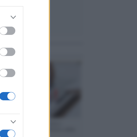
er and store
to grant or
ed purposes
me notizie
 speech /
Piattaforme sessiste e
ine: la solidarietà di GiULIA e delle
 tutte le vittime