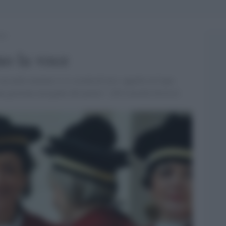
oce
no la voce
 ma nelle nomine ci si scorda di loro: appello al Capo
na gestione arrogante del potere". [Di Luisella Seveso]