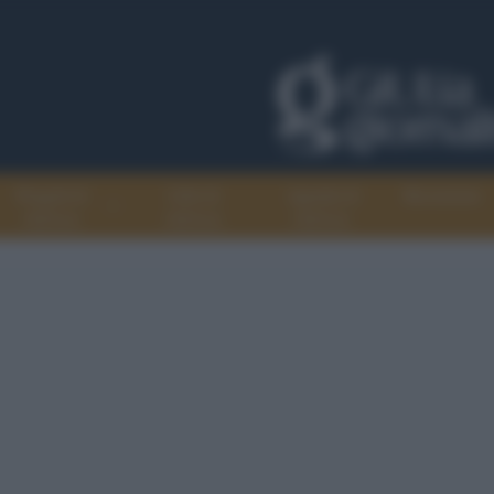
Progetti di
Libri di
Agenda di
Recensioni
GiULiA
GiULiA
GiULiA