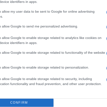
evice identifiers in apps.
redaz
i chiede con forza, nelle regole in primis, che
o allow my user data to be sent to Google for online advertising
s.
L'edi
esentanza di genere nelle più alte gerarchie
dell'
 se non mai interpellata in sede di discussione e
to allow Google to send me personalized advertising.
ti anni aveva avanzato proposte come la richiesta
o allow Google to enable storage related to analytics like cookies on
erenza di genere obbligatoria nella legge
evice identifiers in apps.
L'edi
n è mai stata approvata. E ha manifestato nel
Schle
o allow Google to enable storage related to functionality of the website
elett
 di revisione, il suo fermo dissenso
nico sulla dirigenza ,di un cursus honoris non
o allow Google to enable storage related to personalization.
rio, ma a titoli acquisiti all’esterno, titoli che le
La st
otten
o allow Google to enable storage related to security, including
oratrici impegnate anche nell’attività di cura
cation functionality and fraud prevention, and other user protection.
o di conquistare.
si profila all’orizzonte appare tranquillizzante:
Pord
CONFIRM
a GiU