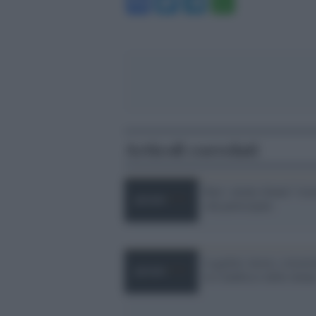
Facebook
Twitter
Telegram
WhatsA
Articoli correlati
Bari: niente donne? Azz
cda partecipate
Legalità, lavoro, istruzi
la Calabria è delle donn