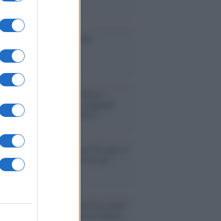
ione
toriale /
Le mostruose donne
Odissea di Nolan
toriale /
Riecco il “patto Meloni –
in”. Contro i deepfake in campagna
orale. Questa volta funzionerà?
oria /
Le 10 maestre che già 120 anni fa
nero, per 10 mesi, il diritto di voto
enone /
Il Premio Airone di Carta 2026
LiA giornaliste: promuove la cultura