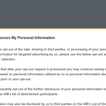
, contro l’assenza di donne nei ruoli apicali
ocess My Personal Information
iante soffitto di cristallo che le relega a ruoli
ilismo che ancora vige nella categoria, sempre
to opt-out of the sale, sharing to third parties, or processing of your per
formation for targeted advertising by us, please use the below opt-out s
tà.
 selection.
oteste per la disattenzione della politica e delle
 that after your opt-out request is processed you may continue seeing i
ased on personal information utilized by us or personal information dis
on passa inosservata la lettera aperta, indirizzata
 prior to your opt-out.
della Repubblica Sergio Mattarella e al ministro
rately opt-out of the further disclosure of your personal information by
dalle socie dell’Admi, Associazione Donne
he IAB’s list of downstream participants.
si rivolgono, e non è la prima volta, alle cariche
tion may also be disclosed by us to third parties on the IAB’s List of 