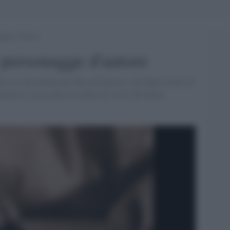
nagge d’autore
e personagge d'autore
 dà voce alle donne dei libri più famosi, che hanno molto di
ontano le storie dal loro punto di vista. [Di Silvia