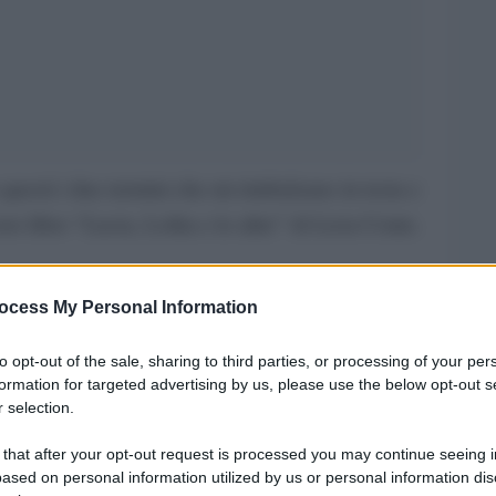
questi i due termini che mi rimbalzano in testa e
to libro “Lucia, Lolita e le altre” di Licia Conte.
ocess My Personal Information
io, ma a più mani.
to opt-out of the sale, sharing to third parties, or processing of your per
personagge d’autore (nient’affatto un refuso! La
formation for targeted advertising by us, please use the below opt-out s
 selection.
 rotto gli indugi: è la grammatica, bellezza!).
 that after your opt-out request is processed you may continue seeing i
ased on personal information utilized by us or personal information dis