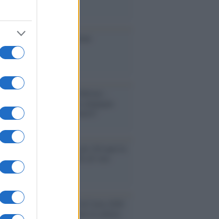
ione
toriale /
Le mostruose donne
Odissea di Nolan
toriale /
Riecco il “patto Meloni –
in”. Contro i deepfake in campagna
orale. Questa volta funzionerà?
oria /
Le 10 maestre che già 120 anni fa
nero, per 10 mesi, il diritto di voto
enone /
Il Premio Airone di Carta 2026
LiA giornaliste: promuove la cultura