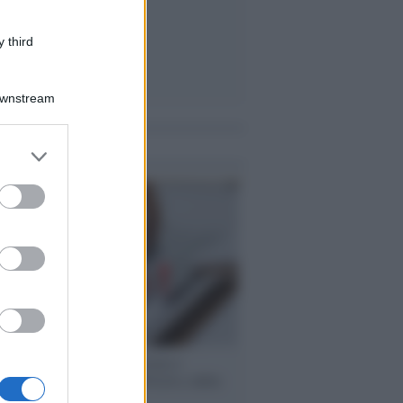
 third
Downstream
me notizie
er and store
to grant or
ed purposes
 speech /
Piattaforme sessiste e
ine: la solidarietà di GiULIA e delle
 tutte le vittime