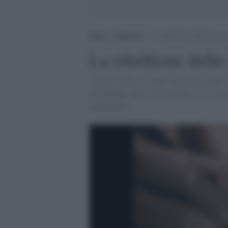
Home
>
Opinioni
>
La ribellione delle perso
La ribellione dell
"Lucia, Lolita e le altre" di Licia Conte,
cui chieder conto ai loro autori. E ci racc
Garambois]