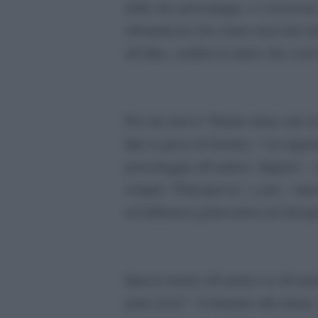
delle sue personagge, e a ricercare 
sfrontatezza che erano nascoste ne
all’altra, cambia la mano che scri
Poi chi arriva? Niente meno che l
Qui si gioca di fioretto, “voi signo
personaggia all’autrice. Epperò… 
sempre “Principessa”, e poi – lanci
un’influenza giansenista nel disegn
Queste lettere all’autrice (e all’au
parte di lei”: il rimando alla trama, 