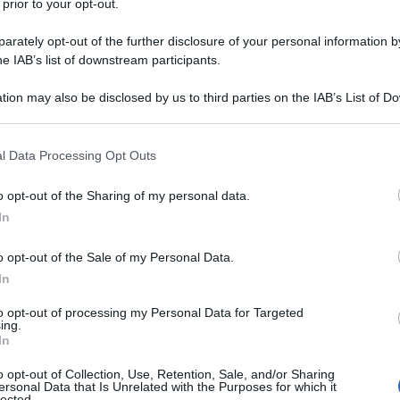
 prior to your opt-out.
rca di autore” di Pirandello, le nostre
rately opt-out of the further disclosure of your personal information by
e con il nome roboante, da Manzoni a Hugo. Ma
he IAB’s list of downstream participants.
à. Loro – non necessariamente le eroine, non
tion may also be disclosed by us to third parties on the IAB’s List of 
stanno scomode nei panni che son stati cuciti
 that may further disclose it to other third parties.
. Chi con smodata umiltà, chi saccente, chi
Ulti
 that this website/app uses one or more Google services and may gath
l Data Processing Opt Outs
including but not limited to your visit or usage behaviour. You may click 
 to Google and its third-party tags to use your data for below specifi
o opt-out of the Sharing of my personal data.
ogle consent section.
In
ima a cui hanno sciacquato i panni in Arno. Ma
o opt-out of the Sale of my Personal Data.
o, di che parliamo? Del tempo, del virus di cui lei
In
bbassa gli occhi, non si sa se per timidezza o
to opt-out of processing my Personal Data for Targeted
ing.
netta. Il Manzoni lo dice e lo ripete.
In
Hate
o opt-out of Collection, Use, Retention, Sale, and/or Sharing
misog
e ne ho conosciute tante in una vita ormai
ersonal Data that Is Unrelated with the Purposes for which it
Cpo a
lected.