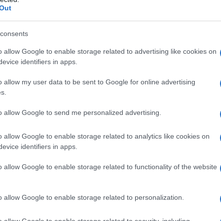
crociata? Non è certo lo studio a dare il guizzo
Out
redaz
idezza riesce a dare ombra. Alla fin fine l’unica
consents
ima a questa personaggia è stata Anna
L'edi
dell'
messi Sposi” del Trio Lopez-Marchesini-
o allow Google to enable storage related to advertising like cookies on
evice identifiers in apps.
o allow my user data to be sent to Google for online advertising
nalmente impugnata carta e penna, si lamenta
s.
L'edi
Schle
desta bellezza”, definizione di ambiguità
elett
to allow Google to send me personalized advertising.
hio di guai, chiede ragione della sua nullità. E
o allow Google to enable storage related to analytics like cookies on
 libro, la stessa intonazione, la stessa modestia
evice identifiers in apps.
La st
mine in modo ambiguo) della sua presenza nel
otten
o allow Google to enable storage related to functionality of the website
e. E chiede conto e spiegazioni e ragioni.
o allow Google to enable storage related to personalization.
Pord
a GiU
o di Licia Conte non può essere letto “tutto d’un
o allow Google to enable storage related to security, including