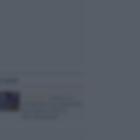
i anche
L'editoriale /
Garlasco, il
giornalismo tra la dignità del
true crime e la deriva
dell’infotainment