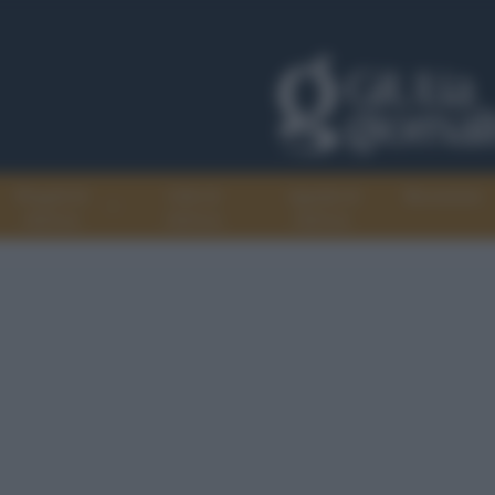
Progetti di
Libri di
Agenda di
Recensioni
GiULiA
GiULiA
GiULiA