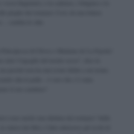
i vezzi linguistici, e la cadenza, i birignao e la
lle pieghe dei romanzi. Così, da una lettera
ve… cambia lo stile.
a Principessa di Clèves e Madame de La Fayette!
ra siete l’orgoglio del nostro sesso”, dice la
ma perché non ha mai avuto diritto a un nome,
ando alta la palla – è vero che c’è stata
are il suo carattere?
tore) sono anche una rilettura dei romanzi “dalla
la sintesi dei libri, è fatto attraverso gli occhi di