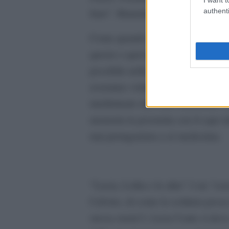
authenti
fiato”. Rimettiamolo sul comodino
Come quando si termina un libro ch
questo o quel personaggio, a quell’
possibile nella nostra fantasia. In
avremmo voluto quella ribellione, 
intellettuale ritrovarlo finalmente 
memoria la poveretta con il capo inf
mai protagonista a sé medesima.
“Lucia, Lolita e le altre” è un “eserc
Calvino, di come la scrittura poss
stessa storia?). Licia Conte si deve