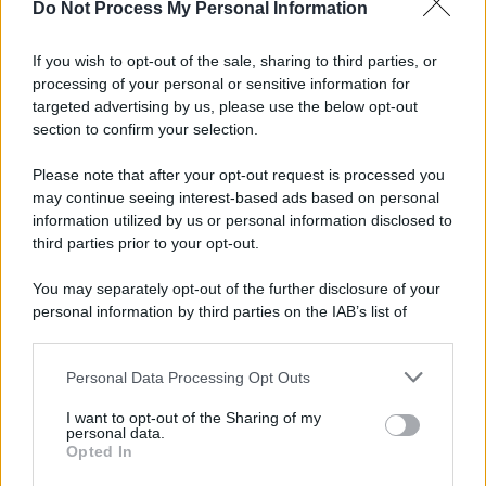
Do Not Process My Personal Information
redazione
If you wish to opt-out of the sale, sharing to third parties, or
L'editoriale /
Le mostruose donne dell'Odissea di Nolan
processing of your personal or sensitive information for
targeted advertising by us, please use the below opt-out
section to confirm your selection.
Please note that after your opt-out request is processed you
L'editoriale /
Riecco il “patto Meloni – Schlein”. Contro i
may continue seeing interest-based ads based on personal
deepfake in campagna elettorale. Questa volta funzionerà?
information utilized by us or personal information disclosed to
third parties prior to your opt-out.
You may separately opt-out of the further disclosure of your
personal information by third parties on the IAB’s list of
La storia /
Le 10 maestre che già 120 anni fa ottennero, per
downstream participants.
10 mesi, il diritto di voto
Personal Data Processing Opt Outs
This information may also be disclosed by us to third parties
on the IAB’s List of Downstream Participants that may further
I want to opt-out of the Sharing of my
disclose it to other third parties.
personal data.
Pordenone /
Il Premio Airone di Carta 2026 a GiULiA
Opted In
Please note that this website/app uses one or more Google
giornaliste: promuove la cultura della parità