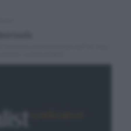
Quirinale
uirinale
ll''Accordo per la democrazia paritaria (dall''Udi a Snoq a
lettorale e la riforma dei partiti.'