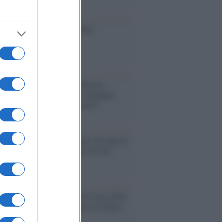
ione
toriale /
Le mostruose donne
Odissea di Nolan
toriale /
Riecco il “patto Meloni –
in”. Contro i deepfake in campagna
orale. Questa volta funzionerà?
oria /
Le 10 maestre che già 120 anni fa
nero, per 10 mesi, il diritto di voto
enone /
Il Premio Airone di Carta 2026
LiA giornaliste: promuove la cultura
 parità