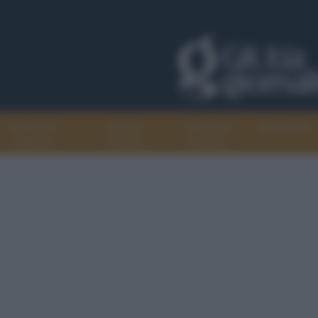
Progetti di
Libri di
Agenda di
Recensioni
GiULiA
GiULiA
GiULiA