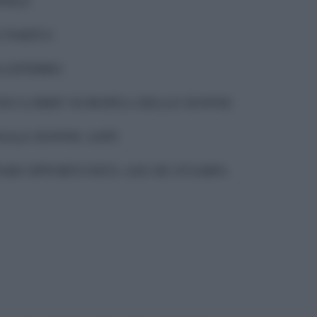
NILE
 PARITA’
LLEFERRO
ANO LOBBY EUROPEA DELLE DONNE
NALE DONNE ANPI
 PARI OPPORTUNITÀ ASS.NE STAMPA