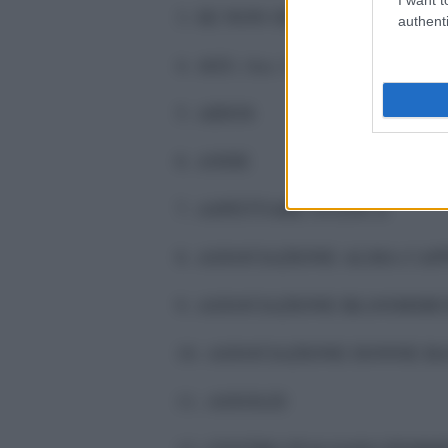
3. SE NON ORA QUANDO
authenti
4. AGI ( Ass. Giuriste Italiane – s
5. AIDOS
6. ANDE
7. ASPETTARE STANCA
8. ASSOCIAZIONE ALMA CAP
9. ASSOCIAZIONE BLOOMSB
10. ASSOCIAZIONE DONNE B
11. ASSOLEI