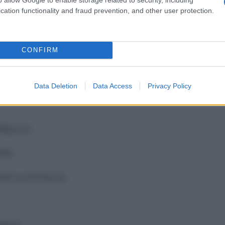
cation functionality and fraud prevention, and other user protection.
ez. romana)
CONFIRM
Data Deletion
Data Access
Privacy Policy
PIELLO
URY
ANCA D’ITALIA