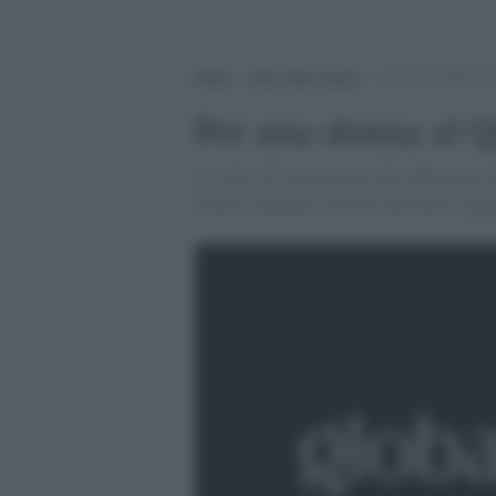
Home
>
Rete delle donne
>
Per una donna al 
Per una donna al Q
'Le oltre 50 associazioni che aderiscono a
Giulia) chiedono insieme una nuova legge e