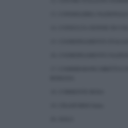
12. CENTRO ITALIANO FEMMI
13. CONSIGLIERA NAZIONALE
14. CONSULTA DONNE DI CO
15. COORDINAMENTO ITALI
16. COORDINAMENTO NAZIO
17. COMMISSIONE DIRITTI E
ROMANA
18. CORRENTE ROSA
19. CRASFORM Onlus
20. DOLS