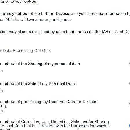
ini, cui le firmatarie del presente comunicato
 prior to your opt-out.
uguri.
rately opt-out of the further disclosure of your personal information by
he IAB’s list of downstream participants.
no pertanto l’appello che, tenuto conto della
di comprovata competenza ed eccellenza, capaci
tion may also be disclosed by us to third parties on the IAB’s List of 
 that may further disclose it to other third parties.
Ulti
 necessità del paese, si assegnino alle donne
 that this website/app uses one or more Google services and may gath
n tutte le cariche istituzionali e ritengono che, si
l Data Processing Opt Outs
including but not limited to your visit or usage behaviour. You may click 
gere una donna alla Presidenza della
 to Google and its third-party tags to use your data for below specifi
o opt-out of the Sharing of my personal data.
ogle consent section.
In
er la situazione di incertezza politica col
o opt-out of the Sale of my Personal Data.
In
egislatura, le firmatarie dell’Accordo ribadiscono
ovo Parlamento:
to opt-out of processing my Personal Data for Targeted
ing.
Hate
In
della legge elettorale introducendo regole
misog
o opt-out of Collection, Use, Retention, Sale, and/or Sharing
Cpo a
 della democrazia paritaria e che, dunque, quale
ersonal Data that Is Unrelated with the Purposes for which it
lected.