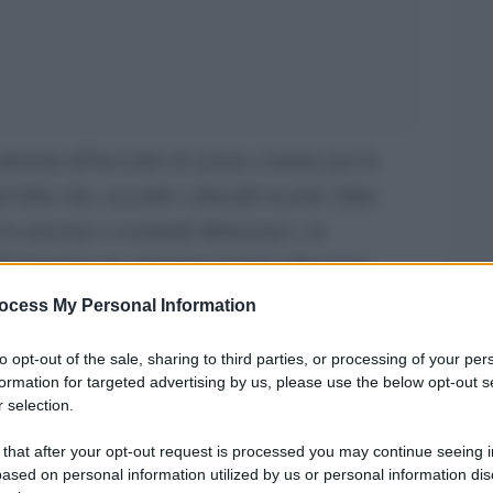
aderenti all’Accordo di azione comune per la
l fatto che, secondo i dati più recenti, (fatte
le elezioni o eventuali dimissioni ), la
Parlamento sia superiore rispetto alle prime
le donne parlamentari risultano essere 291, di cui
ocess My Personal Information
ri (quasi il 30%) e 198 alla Camera su 630
to opt-out of the sale, sharing to third parties, or processing of your per
ra ben lontani dall’obiettivo di una presenza
formation for targeted advertising by us, please use the below opt-out s
tta comunque di un passo avanti.
 selection.
 that after your opt-out request is processed you may continue seeing i
to l’elezione a Presidente della Camera dei
ased on personal information utilized by us or personal information dis