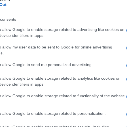
redaz
ato, prevedano norme di garanzia per la presenza
Out
ezione, secondo quanto proposto nel documento
L'edi
consents
dell'
o allow Google to enable storage related to advertising like cookies on
tema dei partiti secondo l’articolo 49 della
evice identifiers in apps.
me per la parità di genere negli organi politici,
o allow my user data to be sent to Google for online advertising
L'edi
s.
Schle
la selezione delle candidature.
elett
to allow Google to send me personalized advertising.
 906 del 2012 in materia di trasparenza e di
elettorali.
o allow Google to enable storage related to analytics like cookies on
La st
evice identifiers in apps.
otten
o allow Google to enable storage related to functionality of the website
Pord
o allow Google to enable storage related to personalization.
EDERATA FEMMINISTA INTERNAZIONALE
a GiU
della
o allow Google to enable storage related to security, including