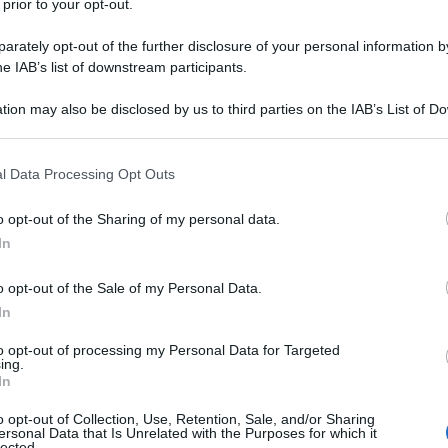
 prior to your opt-out.
ia. Tina Anselmi e Aung San Suu Kyi, due donne
 donne che hanno saputo farsi carico con
rately opt-out of the further disclosure of your personal information by
he IAB’s list of downstream participants.
anzamento civile e democratico del proprio
azione è a firma di Susanna Camusso, un’altra
tion may also be disclosed by us to third parties on the IAB’s List of 
 that may further disclose it to other third parties.
guidare il più grande Sindacato italiano: la CGIL.
 that this website/app uses one or more Google services and may gath
l Data Processing Opt Outs
Ulti
including but not limited to your visit or usage behaviour. You may click 
 to Google and its third-party tags to use your data for below specifi
e in luce?
o opt-out of the Sharing of my personal data.
ogle consent section.
In
nta Anna Vinci, coautrice del libro – non
o opt-out of the Sale of my Personal Data.
 sua esperienza prima di partigiana e poi di
In
hiesta sulla loggia massonica P2 di Licio Gelli.
to opt-out of processing my Personal Data for Targeted
nianze di persone che hanno lavorato con Tina
ing.
In
anni Di Ciommo che era il segretario per quanto
o opt-out of Collection, Use, Retention, Sale, and/or Sharing
Hate
 commissione bilaterale, che ha condiviso con
ersonal Data that Is Unrelated with the Purposes for which it
misog
lected.