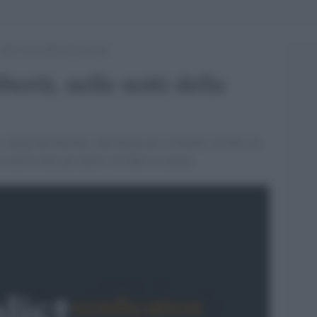
nelle notti della democrazia
bertà, nelle notti della
 Aung San Suu Kyi, due donne per la libertà: un libro di
ntervistato gli autori. Di [Rosa Leanza]