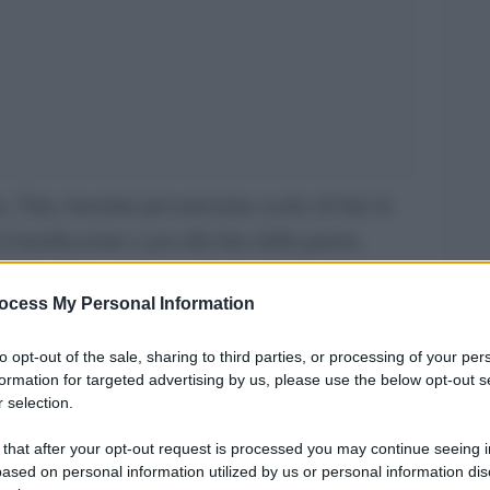
o, Tina Anselmi giovanissima scelse di fare la
 il nazifascismo e poi alla fine della guerra,
 Prima donna ad essere designata Ministro, fu
ocess My Personal Information
ssione d’inchiesta sulla P2 di Licio Gelli ed
gangli del potere democratico corrotto dalla loggia
to opt-out of the sale, sharing to third parties, or processing of your per
formation for targeted advertising by us, please use the below opt-out s
 selection.
o di Aung San Suu Kyi che fronteggia un’altra
 that after your opt-out request is processed you may continue seeing i
mania occupata dai militari.
ased on personal information utilized by us or personal information dis