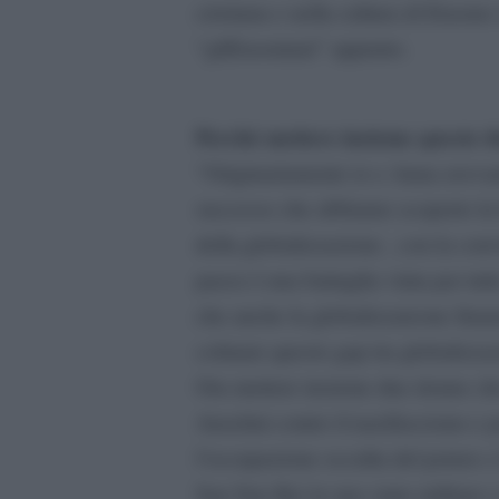
cristiana e nella cultura di Erasmo
“gliErasmiani” appunto.
Perché mettere insieme queste 
“Originariamente io e Anna aveva
successo che abbiamo scoperto la 
della globalizzazione , con la conv
paese è una battaglia vinta per tutt
che anche la globalizzaizone finan
colmare questo gap tra globalizzaz
Ora mettere insieme due donne che
Anselmi contro il nazifascismo e 
l’occupazione occulta del potere e
San Suu Kyi in uno stato militare 