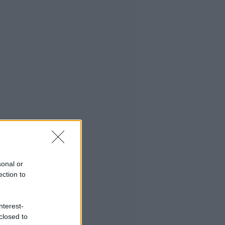
sonal or
ection to
nterest-
closed to