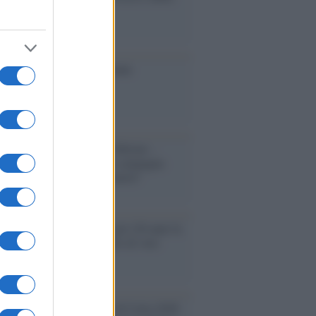
 tutte le vittime
ione
toriale /
Le mostruose donne
Odissea di Nolan
toriale /
Riecco il “patto Meloni –
in”. Contro i deepfake in campagna
orale. Questa volta funzionerà?
oria /
Le 10 maestre che già 120 anni fa
nero, per 10 mesi, il diritto di voto
enone /
Il Premio Airone di Carta 2026