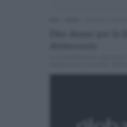
Home
>
Attualità
>
Due donne per la libertà, 
Due donne per la li
democrazia
Le notti della democrazia, Tina Anselmi e
Giuseppe Amari ed Anna Vinci. Abbiamo i