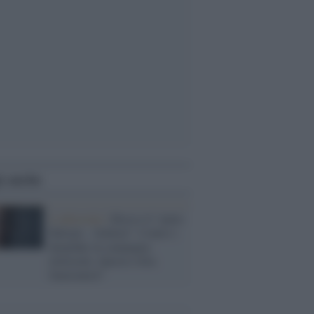
i anche
L'editoriale /
Riecco il “patto
Meloni – Schlein”. Contro i
deepfake in campagna
elettorale. Questa volta
funzionerà?