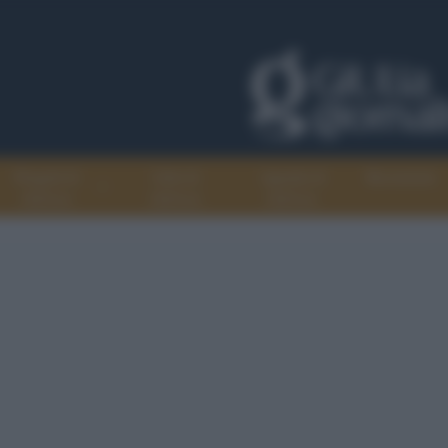
Progetti di
Libri di
Agenda di
Recensioni
GiULiA
GiULiA
GiULiA