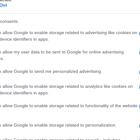
i momenti difficili. Come anche Enzo Giaccotto
Cpo a
Out
o Tina è stata la prima donna Ministro nell’76 e
redaz
consents
io di esperienze e di testimonianze e
L'edi
grande livello”.
o allow Google to enable storage related to advertising like cookies on
dell'
evice identifiers in apps.
ntario su Tina Anselmi, il linguaggio visivo
o allow my user data to be sent to Google for online advertising
s.
L'edi
 un video di cinquanta minuti nell’ambito della
Schle
to allow Google to send me personalized advertising.
mma che avevo curato con Lorenza Foschini e
elett
o allow Google to enable storage related to analytics like cookies on
e, avevo fatto questo video di 50 minuti su Tina.
evice identifiers in apps.
attendo con la malattia, e nel video la vediamo
La st
o allow Google to enable storage related to functionality of the website
otten
 una certa sua ironia che si coglie nel sorriso e
tante. Spero che serva per quardare e troncare
o allow Google to enable storage related to personalization.
me direbbe Tina, in un momento come questo
Pord
soprattutto se vogliamo credere nel futuro,
o allow Google to enable storage related to security, including