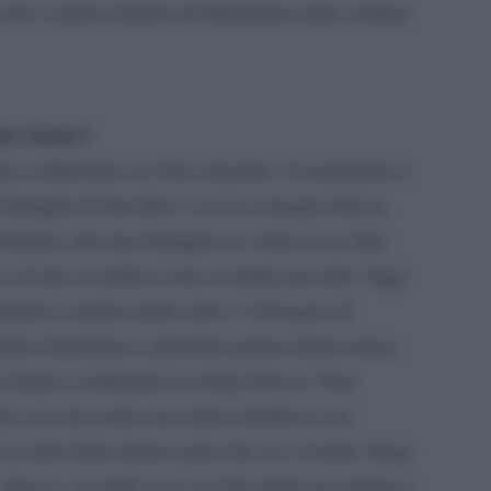
 che è anche il punto di riferimento della collana
due donne?
mo collaborato su Tina Anselmi. Casualmente è
battaglia di Suu Kyi e con la consapevolezza
inzione che una battaglia sia vinta in un altro
i, ed una sconfitta è una sconfitta per tutti. Oggi
ziaria è andata molto oltre c’è bisogno di
ione finanziara e globalizzazione democratica.
 hanno combattuto in tempi diversi, Tina
poi con una notte non meno insidiosa con
 la notte della democrazia che sta vivendo Aung
e feroce, secondo noi è un bel modo per aiutare a