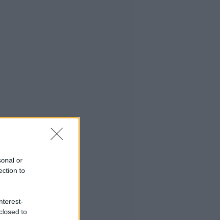
sonal or
ection to
nterest-
closed to