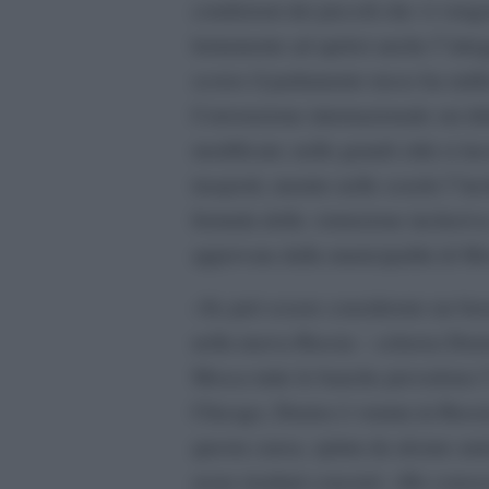
condizioni dei piccoli che vi vengo
lentamente ad aprirsi anche l”atte
scorso il parlamento russo ha ratifi
Convenzione internazionale sui dirit
modificate; nelle grandi città si i
trasporti, mentre nelle scuole l”inc
formula della «istruzione inclusiva»
approvata dalla municipalità di M
«Se può essere considerato un buon
nella nuova Russia – scherza Denis
Mosca tutte le banche prevedono l”a
Chicago, Denise è venuta in Russia
questa causa, spinta da alcune ami
avere risultati concreti: «Ho cono