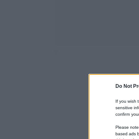
‘
Do Not Pr
If you wish 
sensitive in
confirm your
Please note
based ads b