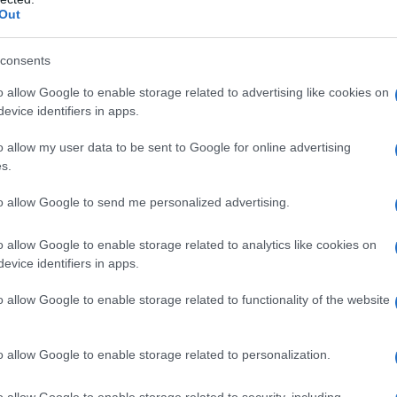
arati dal resto del mondo e invisibili. Per chi
Out
 accentuate (dalla sindrome di Down alle gravi
L'edi
dell'
consents
consigliavano sistematicamente ai genitori, e
finitivo a istituti specializzati che
o allow Google to enable storage related to advertising like cookies on
evice identifiers in apps.
i, poi smistati, nei casi più gravi, direttamente
L'edi
oro giorni. Una volta firmato l”affidamento, i
o allow my user data to be sent to Google for online advertising
Schle
s.
elett
ai più. Per gli altri, se sopravvivevano ai
to allow Google to send me personalized advertising.
amento spesso inumano e indifferente, si
e di qualche «scuola speciale» (sempre con la
La st
o allow Google to enable storage related to analytics like cookies on
otten
 e poi, per i fortunatissimi, c”erano reparti di
evice identifiers in apps.
ro per il quale non servivano né occhi né
o allow Google to enable storage related to functionality of the website
Pord
a GiU
o allow Google to enable storage related to personalization.
tuti per i piccoli più sfortunati erano
della
o – superando la rigidissima barriera di silenzi
o allow Google to enable storage related to security, including