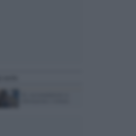
i anche
Ifj: raccomandazioni su
informazione e violenza