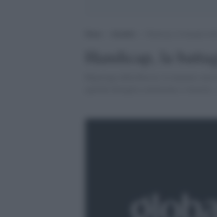
Home
>
Attualità
>
Handicap, la battaglia del
Handicap, la battag
Réportage dalla Russia: le mamme sono le 
qualche battaglia cominciano a vincerla...