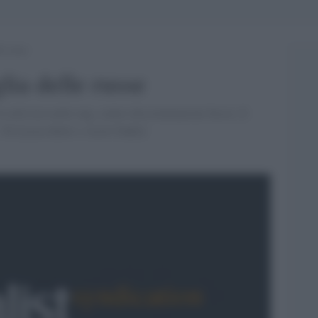
le russe
lia delle russe
attiviste nelle ong, contro discriminazioni feroci. E
 Di [Luisa Betti e Astrit Dakli]