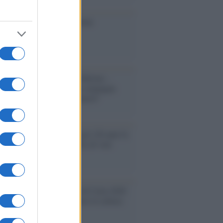
toriale /
Le mostruose donne
Odissea di Nolan
toriale /
Riecco il “patto Meloni –
in”. Contro i deepfake in campagna
orale. Questa volta funzionerà?
oria /
Le 10 maestre che già 120 anni fa
nero, per 10 mesi, il diritto di voto
enone /
Il Premio Airone di Carta 2026
LiA giornaliste: promuove la cultura
 parità