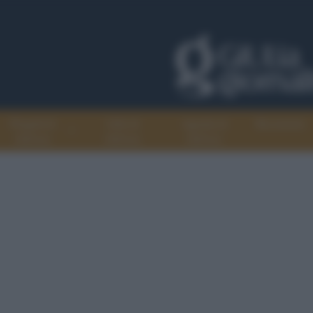
Progetti di
Libri di
Agenda di
Recensioni
GiULiA
GiULiA
GiULiA