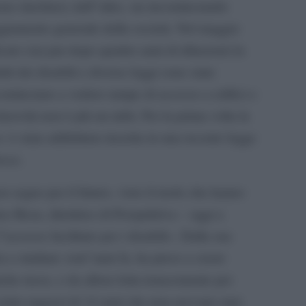
no rinchiusi; dall”altro, sta incominciando
ggiamento generale della società. Nel maggio
cato (sia pur dopo quattro anni di dilazioni) la
ti dei disabili e diverse leggi sono state
ncominciano a vedere rampe di accesso a edifici e
lusività non è più un tabù. Per la prima volta la
 è stata addirittura inserita in una recente legge
osca.
 segno per il futuro, visto il ruolo che hanno
e Roza, direttrice di Perspektiva – oggi a
ccesso facilitato per i disabili». Dalla sua
 a studiare vent”anni fa, ha preso a cuore
che russe, e da allora lotta tenacemente per
sciuto ragazzi di 14 anni che non avevano mai