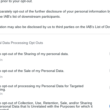
 prior to your opt-out.
rately opt-out of the further disclosure of your personal information by
he IAB’s list of downstream participants.
tion may also be disclosed by us to third parties on the IAB’s List of 
Ulti
 that may further disclose it to other third parties.
o è cambiato dai tempi dell’Urss. Barriere
 that this website/app uses one or more Google services and may gath
l Data Processing Opt Outs
tuti speciali» sono la norma. Ma qualcosa si sta
including but not limited to your visit or usage behaviour. You may click 
 to Google and its third-party tags to use your data for below specifi
o opt-out of the Sharing of my personal data.
ogle consent section.
In
erspektiva venne messa in piedi da alcuni
o opt-out of the Sale of my Personal Data.
battere la discriminazione ai danni delle persone
In
 in particolare per bambini e bambine – era delle
to opt-out of processing my Personal Data for Targeted
tà russa “normale” i disabili semplicemente non
ing.
Hate
In
misog
 strada, nelle scuole o nei posti di lavoro, per
Cpo a
o opt-out of Collection, Use, Retention, Sale, and/or Sharing
della morte segregati in casa o, in alternativa, in
ersonal Data that Is Unrelated with the Purposes for which it
redaz
lected.