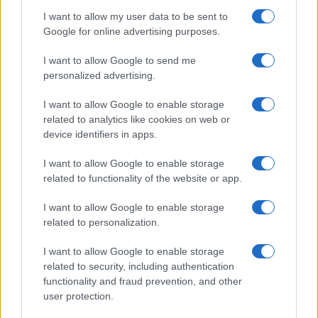
Megachip
Globalscience
I want to allow my user data to be sent to
Google for online advertising purposes.
GiULia
Globalsport
I want to allow Google to send me
Prima Pagina
personalized advertising.
I want to allow Google to enable storage
related to analytics like cookies on web or
Giornale dello
Facebook
device identifiers in apps.
Spettacolo
Twitter
I want to allow Google to enable storage
Wondernet
related to functionality of the website or app.
Instagram
Giuliana Sgrena
I want to allow Google to enable storage
LinkedIn
related to personalization.
Cookie Policy
I want to allow Google to enable storage
related to security, including authentication
Chi siamo
functionality and fraud prevention, and other
user protection.
Preferenze Privacy