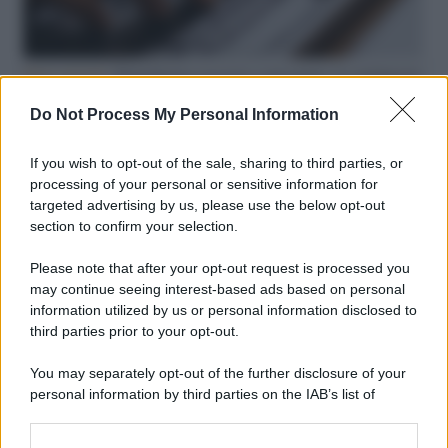
Hate speech /
Piattaforme sessiste e misogine: la solidarietà
di GiULIA e delle Cpo a tutte le vittime
Do Not Process My Personal Information
redazione
If you wish to opt-out of the sale, sharing to third parties, or
L'editoriale /
Le mostruose donne dell'Odissea di Nolan
processing of your personal or sensitive information for
targeted advertising by us, please use the below opt-out
section to confirm your selection.
Please note that after your opt-out request is processed you
L'editoriale /
Riecco il “patto Meloni – Schlein”. Contro i
may continue seeing interest-based ads based on personal
deepfake in campagna elettorale. Questa volta funzionerà?
information utilized by us or personal information disclosed to
third parties prior to your opt-out.
You may separately opt-out of the further disclosure of your
personal information by third parties on the IAB’s list of
La storia /
Le 10 maestre che già 120 anni fa ottennero, per
downstream participants.
10 mesi, il diritto di voto