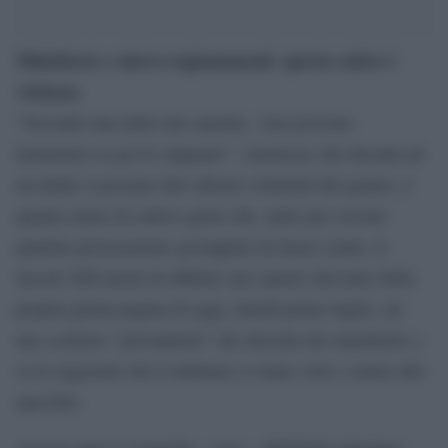
Minishorts e micro-ragionamenti: questa satira è
violenza
“Secondo una delle mie amiche, ‘non possono
lamentarsi se poi le stuprano”. Ammesso che davanti ad
un drink si possano dire idiozie criminali del genere, è
quanto meno di cattivo gusto che, tanto per cercare
qualche provocazione gossippara di inizio estate, il
Secolo XIX pensi di affidare uno spazio rilevante della
propria prima pagina di oggi, lunedì primo luglio, ad
uno scrittore “giovanilista” che discetta dei minishorts e
se le ragazzine che li adottano si siano viste o meno allo
specchio.
Ancora oggi le cronache – vere – dall’Italia riportano