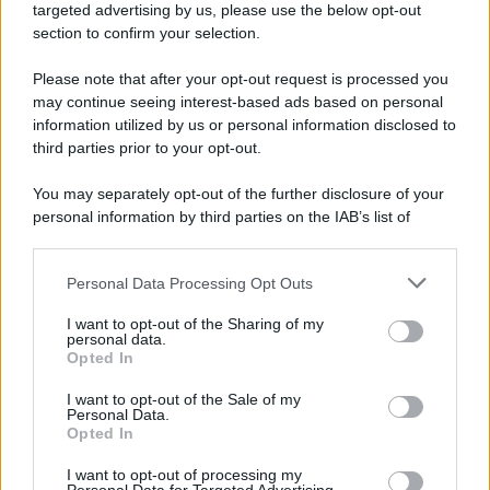
targeted advertising by us, please use the below opt-out
section to confirm your selection.
Please note that after your opt-out request is processed you
L'editoriale /
Riecco il “patto Meloni – Schlein”. Contro i
may continue seeing interest-based ads based on personal
deepfake in campagna elettorale. Questa volta funzionerà?
information utilized by us or personal information disclosed to
third parties prior to your opt-out.
You may separately opt-out of the further disclosure of your
personal information by third parties on the IAB’s list of
La storia /
Le 10 maestre che già 120 anni fa ottennero, per
downstream participants.
10 mesi, il diritto di voto
Personal Data Processing Opt Outs
This information may also be disclosed by us to third parties
on the IAB’s List of Downstream Participants that may further
I want to opt-out of the Sharing of my
disclose it to other third parties.
personal data.
Pordenone /
Il Premio Airone di Carta 2026 a GiULiA
Opted In
Please note that this website/app uses one or more Google
giornaliste: promuove la cultura della parità
services and may gather and store information including but
I want to opt-out of the Sale of my
Personal Data.
not limited to your visit or usage behaviour. You may click to
Opted In
grant or deny consent to Google and its third-party tags to
use your data for below specified purposes in below Google
I want to opt-out of processing my
consent section.