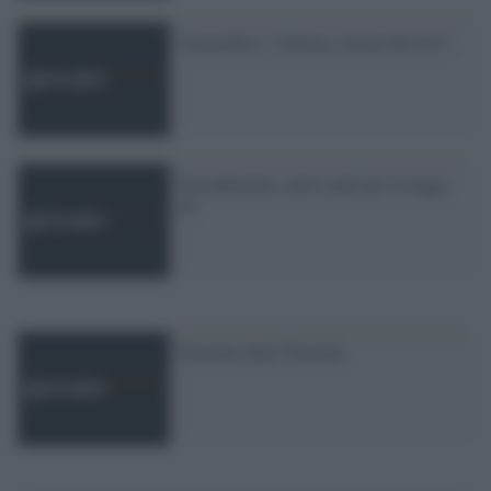
'Susan Rice, l''ultima vittima del 9/11'
Fecondazione, nuovi guai per la legge
40
Paestum dopo Paestum