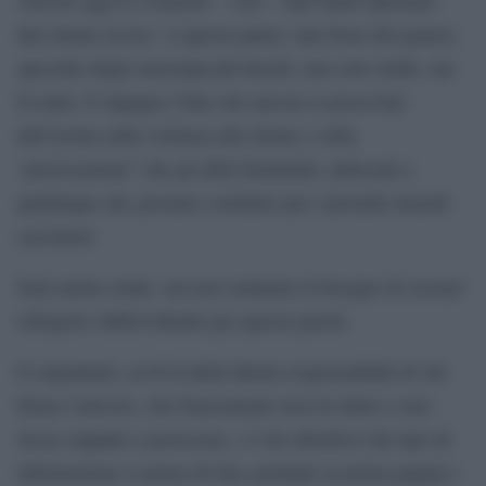
due donne uccise. A questo punto, una frase del genere,
specchio degli stereotipi più biechi, non solo stride, ma
fa male. E ripugna l’idea che ancora si possa fare
dell’ironia sulla violenza alle donne e sulla
“provocazione” che gli abiti femminili, indossati a
qualunque età, possano costituire per i presunti maschi
cacciatori.
Sarà anche estate, ma non sentiamo il bisogno di cercare
refrigerio rabbrividendo per queste parole.
E soprattutto, al di là della diretta responsabilità di chi
firma l’articolo, che francamente non fa ridere e non
riesce neppure a provocare, c’è da chiedersi che tipo di
informazione si pensa di fare gettando in prima pagina i