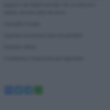
peggiori e più stupidi stereotipi. Che su menti poco
allenate, possono anche fare presa.
Alessandra Costante
Segretaria associazione ligure dei giornalisti
Donatella Alfonso
Coordinatrice Commissione pari opportunità
Facebook
Twitter
Telegram
WhatsApp