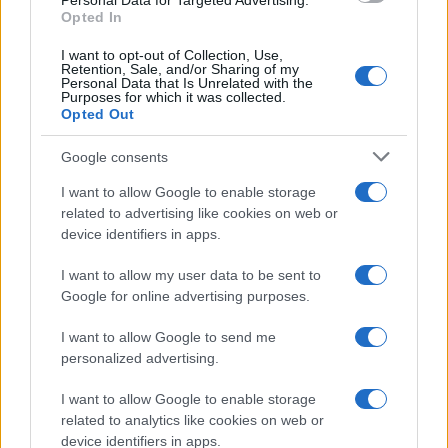
Personal Data for Targeted Advertising.
Opted In
I want to opt-out of Collection, Use,
Retention, Sale, and/or Sharing of my
Personal Data that Is Unrelated with the
Purposes for which it was collected.
Opted Out
Google consents
Syndication
Culture
I want to allow Google to enable storage
related to advertising like cookies on web or
Salute
Globalist
device identifiers in apps.
Megachip
Globalscience
I want to allow my user data to be sent to
Google for online advertising purposes.
GiULia
Globalsport
I want to allow Google to send me
Prima Pagina
personalized advertising.
I want to allow Google to enable storage
related to analytics like cookies on web or
Giornale dello
Facebook
device identifiers in apps.