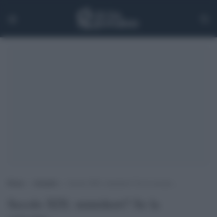
Home
>
Attualità
>
Secolo XIX: minishort? Se la cercano…
Secolo XIX: minishort? Se la