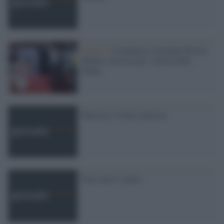
Guerra /
Violentata e trucidata Hevrin
Khalaf, attivista per i diritti delle
donne
Ministra. Si dice ministra
Non volevo vedere