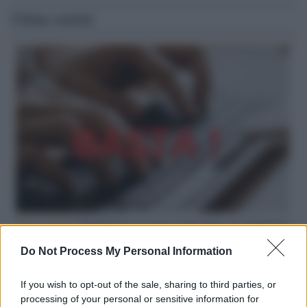
Ultime notizie
Hate speech /
Piattaforme sessiste e misogine: la solidarietà
di GiULIA e delle Cpo a tutte le vittime
Do Not Process My Personal Information
redazione
If you wish to opt-out of the sale, sharing to third parties, or
L'editoriale /
Le mostruose donne dell'Odissea di Nolan
processing of your personal or sensitive information for