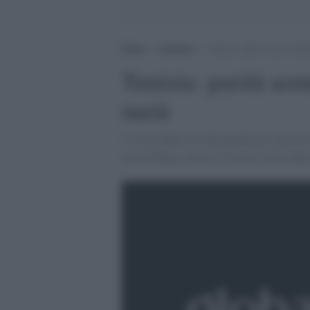
Home
>
Attualità
>
Tunisia: parità uomo donn
Tunisia: parità uo
metà
'L''Assemblea sta discutendo gli articoli 
uomo/donna, esluso il Corano come fonte 