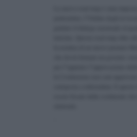
La nuova road map è stata imposta d
padrondato, l”Ordine degli avvocati
guidato il dialogo nazionale al qua
tunisine. Questa road map oltre al
la nomina di un nuovo premier Me
che dovrà formare un governo «tecn
per l”appunto l”approvazione della
la Costituzione non sarà approvata 
sottoposta a referendum. E questo 
essere fissate dalla costituente ch
elettorale.
‘