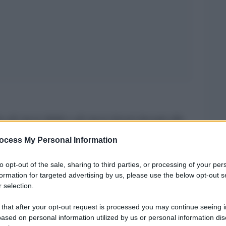
o gli stessi diritti e gli stessi doveri davanti alla
ne», afferma l”articolo 20 della nuova
ocess My Personal Information
i.
to opt-out of the sale, sharing to third parties, or processing of your per
ne generica di parità che non dovrebbe
formation for targeted advertising by us, please use the below opt-out s
 selection.
passato. La Tunisia, infatti, era già il paese
cimento dei diritti delle donne. Tuttavia, dopo
 that after your opt-out request is processed you may continue seeing i
ased on personal information utilized by us or personal information dis
zioni della costituente del 23 ottobre 2011, nulla