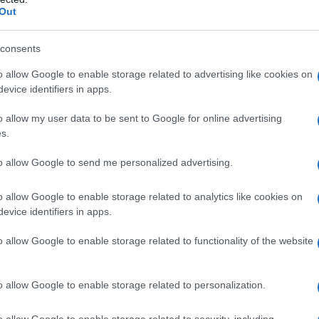
redaz
Out
 che possa essere eliminata la disparità tra uomo
tà, nonostante questa sia una rivendicazione
L'edi
consents
dell'
a parità di genere. Ma l”eredità è un tabù in tutti
o allow Google to enable storage related to advertising like cookies on
evice identifiers in apps.
o allow my user data to be sent to Google for online advertising
efinita una Repubblica e «uno stato civile
L'edi
s.
Schle
gge», e l”islam è la religione di stato, ma lo era
elett
to allow Google to send me personalized advertising.
 stata invece respinta la proposta islamista di
gnamenti del profeta) la fonte principale della
o allow Google to enable storage related to analytics like cookies on
La st
evice identifiers in apps.
otten
o allow Google to enable storage related to functionality of the website
 bloccata dall”accusa di «nemico dell”islam»
a, Habib Ellouze, a Mongi Rahoui del Fronte
Pord
o allow Google to enable storage related to personalization.
 emendamento all”articolo 6 contro l”apostasia
a GiU
della
e minacce di morte con-tro Mongi. Dopo questi
o allow Google to enable storage related to security, including