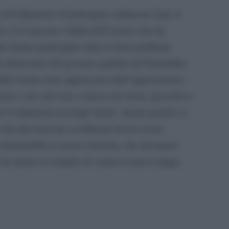
al Quartetto (il principale sindacato Ugtt, il
 e la Lega per i diritti dell”uomo) che ha
le hanno partecipato tutte le forze politiche
le dimissioni del governo guidato da Ennahdha,
dhi Jomaa (non apprezzato dall”opposizione),
ico» per arri-vare a nuove ele-zioni, prevedeva
 Costituzione in tempi stretti. Anche perché se
dai due terzi dei costituenti dovrà essere
ritarderebbe le nuove elezioni, che dovranno
e ha anche il compito di varare la nuova legge