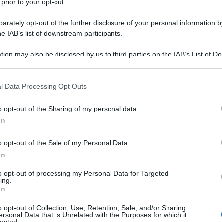
 prior to your opt-out.
i il partito religioso Ennahdha aveva cercato di
rately opt-out of the further disclosure of your personal information by
lementarietà», vale a dire le donne avrebbero
he IAB’s list of downstream participants.
mentari del maschio. Questa sortita di Ennahdha
tion may also be disclosed by us to third parties on the IAB’s List of 
ni di protesta inducendo il partito a ritirare
 that may further disclose it to other third parties.
Ulti
 dell”articolo 20, ieri, è stata giudicata «una
 that this website/app uses one or more Google services and may gath
l Data Processing Opt Outs
sidente dell”Associazione tunisina delle donne
including but not limited to your visit or usage behaviour. You may click 
 to Google and its third-party tags to use your data for below specifi
 una dichiarazione all”agenzia Afp «era una
o opt-out of the Sharing of my personal data.
ogle consent section.
In
o opt-out of the Sale of my Personal Data.
olte ong hanno criticato l”assenza nella
In
olo che vieti l”approvazioni di leggi
to opt-out of processing my Personal Data for Targeted
l”etnia o alla religione. E poi manca ancora il
ing.
Hate
In
rda i diritti delle donne e soprattutto la questione
misog
o opt-out of Collection, Use, Retention, Sale, and/or Sharing
Cpo a
donna.
ersonal Data that Is Unrelated with the Purposes for which it
lected.