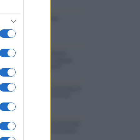
ione
toriale /
Le mostruose donne
Odissea di Nolan
toriale /
Riecco il “patto Meloni –
in”. Contro i deepfake in campagna
orale. Questa volta funzionerà?
oria /
Le 10 maestre che già 120 anni fa
nero, per 10 mesi, il diritto di voto
enone /
Il Premio Airone di Carta 2026
LiA giornaliste: promuove la cultura
 parità