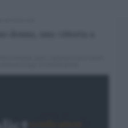
a, una vittoria a metà
mo donna, una vittoria a
della costituzione, grazie a compromessi passa la parità
principale di legge. Di [Giuliana Sgrena]'