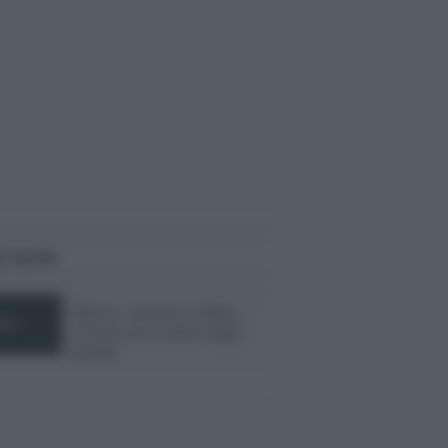
i anche
Tunisia, vincono le donne.
Con gli stessi diritti degli
uomini