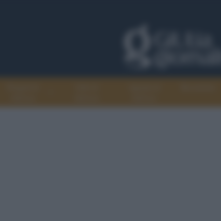
Progetti di
Libri di
Agenda di
Recensioni
GiULiA
GiULiA
GiULiA