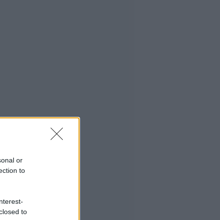
sonal or
ection to
nterest-
closed to