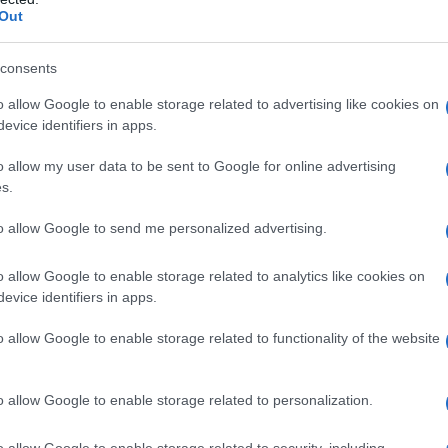
cultura si indirizzano soprattutto sul secondo
Out
L'edi
sperata dalla crisi economica e dalla
dell'
consents
o allow Google to enable storage related to advertising like cookies on
enese si è rivolta soprattutto alle donne in
evice identifiers in apps.
L'edi
reativo. È vero che vi partecipa anche il marito
o allow my user data to be sent to Google for online advertising
Schle
s.
 lei, moglie o compagna che sia. I ricercatori
elett
e esigenze delle madri che lavorano perché,
to allow Google to send me personalized advertising.
te, le principali protagoniste del mettere al
La st
o allow Google to enable storage related to analytics like cookies on
o ancora le donne.
otten
evice identifiers in apps.
 conciliazione figli-lavoro sono molti e il loro
o allow Google to enable storage related to functionality of the website
 di vista psicologico, nella perdita di fiducia nel
Pord
nella difficoltà di immaginare progetti di lunga
a GiU
o allow Google to enable storage related to personalization.
della
ealizzazione. Dal punto di vista sociale, la
o allow Google to enable storage related to security, including