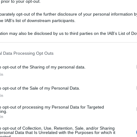
gurato due anni fa, su proposta del prof.
 prior to your opt-out.
intervenire sulla dimensione culturale per
rately opt-out of the further disclosure of your personal information by
one che influenzi concretamente le politiche a
he IAB’s list of downstream participants.
cia di Modena. La prima fase, appena conclusa, si
tion may also be disclosed by us to third parties on the IAB’s List of 
Ulti
tra lavoro e genitorialità. Un obiettivo che
 that may further disclose it to other third parties.
che e private, sociali e personali. Ma compiere
 that this website/app uses one or more Google services and may gath
l Data Processing Opt Outs
including but not limited to your visit or usage behaviour. You may click 
in quanto comporta di perdere altre possibilità,
 to Google and its third-party tags to use your data for below specifi
o opt-out of the Sharing of my personal data.
 stabilire delle priorità e impegnarsi a fondo per
ogle consent section.
In
er le istituzioni, sollecitate da richieste
 individui che si trovano a modificare il piano di
o opt-out of the Sale of my Personal Data.
In
o nuovo, senza sufficienti previsioni di quanto
to opt-out of processing my Personal Data for Targeted
ing.
Hate
In
misog
grandi capacità di mediazione, soprattutto quando
Cpo a
o opt-out of Collection, Use, Retention, Sale, and/or Sharing
on è equivalente. Da tempo, tra generare e lavorare
ersonal Data that Is Unrelated with the Purposes for which it
redaz
lected.