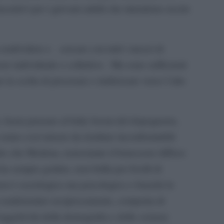
incentivi per i giovani adulti che intendono uscire
 condividere e cercare con tutti i mezzi di
re individuale e collettivo. Ma sono sufficienti
e la scelta di procreare e indirizzare verso l’alto
o, basta pensare al baby boom del dopoguerra,
ano così misere da risultare inconfrontabili
 fatto che Modena, nonostante il benessere diffuso
a sempre goduto, non brilla per livelli di
 non è sociologico ma psicologico e benché le
 condizionino reciprocamente, comporta di
l’oggettività della demografia e delle scienze