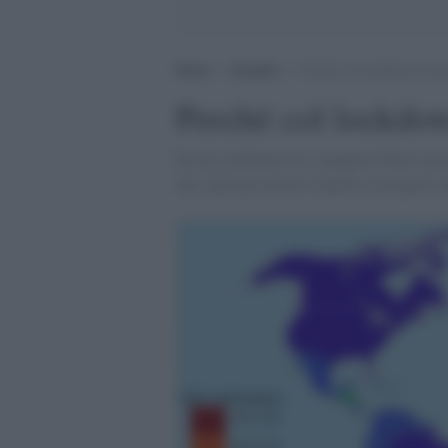
Home
>
Attualità
>
Perché col lockdown facc
Perché col lockdo
Da un confronto tra i maggiori Paesi euro
che i più pessimisti rispetto al progetto na