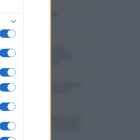
toriale /
Le mostruose donne
Odissea di Nolan
toriale /
Riecco il “patto Meloni –
in”. Contro i deepfake in campagna
orale. Questa volta funzionerà?
oria /
Le 10 maestre che già 120 anni fa
nero, per 10 mesi, il diritto di voto
enone /
Il Premio Airone di Carta 2026
LiA giornaliste: promuove la cultura
 parità