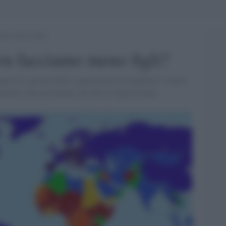
iamo meno figli?
wn facciamo meno figli?
pei tra i giovani della “generazione in lockdown” risulta
talità sono gli italiani. [di Silvia Vegetti Finzi]