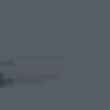
i anche
Quel che c'è da sapere su
Europa e donne