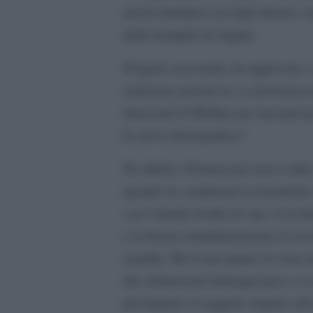
nuclei familiari con figli minori e 
dalla famiglia di origine.
Progetti sacrosanti, da approvare,
realizzare perché ne va del benesse
interventi di Welfare per incentivar
la curva demografica?
Ne dubito. Il benessere non è tutt
quando le condizioni economiche er
con l’attuale livello di vita. O al
e la buona amministrazione di cui h
natalità. Ma il mio punto di vista
due dimensioni interagiscano e si
privilegiare il soggetto rispetto al