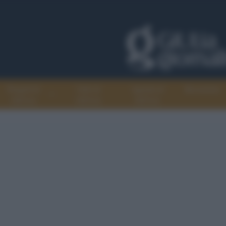
Progetti di
Libri di
Agenda di
Recensioni
GiULiA
GiULiA
GiULiA