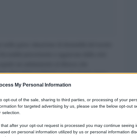
 nella grave situazione di denatalità del nostro
fecondità preesistente e aggravata dalla crisi
eguito un adattamento al ribasso che
uri. Dal 2010 al 2019 le nascite hanno perso
e la situazione è sopraggiunta, nel 2020, la
ocess My Personal Information
ata nel febbraio, riacutizzata nella seconda fase
to opt-out of the sale, sharing to third parties, or processing of your per
sa. Le ricadute di questa situazione, dove i vecchi
formation for targeted advertising by us, please use the below opt-out s
ni e i nati non rimpiazzano i morti, sono così
 selection.
iscono ignorarle o rimuoverle.
 that after your opt-out request is processed you may continue seeing i
ased on personal information utilized by us or personal information dis