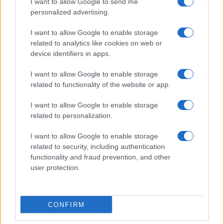
I want to allow Google to send me
Prima Pagina
personalized advertising.
I want to allow Google to enable storage
related to analytics like cookies on web or
Giornale dello
Facebook
device identifiers in apps.
Spettacolo
Twitter
I want to allow Google to enable storage
Wondernet
related to functionality of the website or app.
Instagram
Giuliana Sgrena
I want to allow Google to enable storage
LinkedIn
related to personalization.
Cookie Policy
I want to allow Google to enable storage
related to security, including authentication
Chi siamo
functionality and fraud prevention, and other
user protection.
Preferenze Privacy
CONFIRM