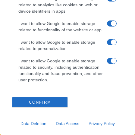
Pordenone /
Il Premio Airone di Carta 2026 a GiULiA
related to analytics like cookies on web or
giornaliste: promuove la cultura della parità
device identifiers in apps.
I want to allow Google to enable storage
related to functionality of the website or app.
I want to allow Google to enable storage
related to personalization.
I want to allow Google to enable storage
related to security, including authentication
functionality and fraud prevention, and other
user protection.
Syndication
Culture
CONFIRM
Salute
Globalist
Megachip
Globalscience
Data Deletion
Data Access
Privacy Policy