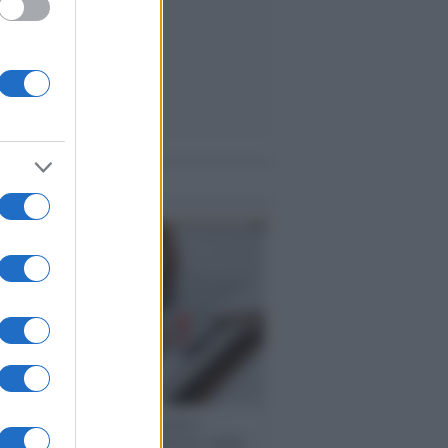
me notizie
 speech /
Piattaforme sessiste e
ine: la solidarietà di GiULIA e delle