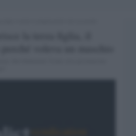
za figlia, il marito la strangola perché voleva un maschio
sce la terza figlia, il
a perché voleva un maschio
donna. Sher Mohammad, 30 anni, aveva già minacciato
po?