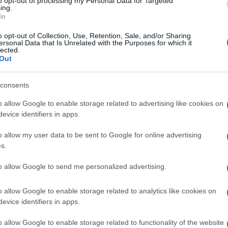
to opt-out of processing my Personal Data for Targeted
ia locale, la vittima e” stata strangolata dal
ing.
In
ocale – con l”aiuto della madre sabato scorso
o opt-out of Collection, Use, Retention, Sale, and/or Sharing
i Khanabad), ma la notizia si e” appresa solo
ersonal Data that Is Unrelated with the Purposes for which it
lected.
cera della vittima ed e” alla ricerca del marito
Out
ra latitante. Il capo della polizia del distretto,
iovane ha trovato rifugio presso uno dei boss
consents
Ulti
di un commando di 30 uomini armati. ””Finche”
o allow Google to enable storage related to advertising like cookies on
evice identifiers in apps.
 potremo arrestarlo””, ha detto Habibullah.
o allow my user data to be sent to Google for online advertising
er le questioni femminili, Nadera Gayah, ha
s.
a avvertito diverse volte la moglie che ci
to allow Google to send me personalized advertising.
 se non avesse partorito un maschio. Gayah ha
peggior esempio di violenza contro le donne mai
o allow Google to enable storage related to analytics like cookies on
evice identifiers in apps.
Hate
o allow Google to enable storage related to functionality of the website
misog