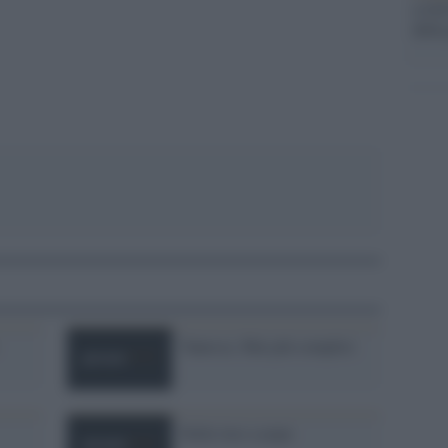
a GiU
pp
della
Vanessa. Mai più complici
Nelle loro scarpe