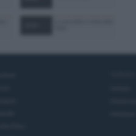
ate
La storia della tv riletta dalle
donne
Syndication
cebook
itter
Globalist
stagram
Globalscie
nkedIn
Globalsport
okie Policy