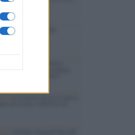
 tutte le vittime
ione
toriale /
Le mostruose donne
Odissea di Nolan
toriale /
Riecco il “patto Meloni –
in”. Contro i deepfake in campagna
orale. Questa volta funzionerà?
oria /
Le 10 maestre che già 120 anni fa
nero, per 10 mesi, il diritto di voto
enone /
Il Premio Airone di Carta 2026