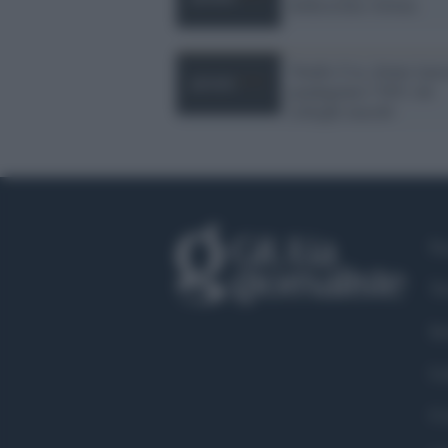
dodicesima vittima
'Studio Usa, donne laure
guadagnano l''80% dei
colleghi maschi'
Fa
Tw
In
Li
Co