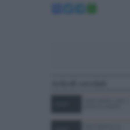
Facebook
Twitter
Telegram
WhatsA
Articoli correlati
Signor giudice, come si
misura la crudeltà?
Enza Cappuccio, la