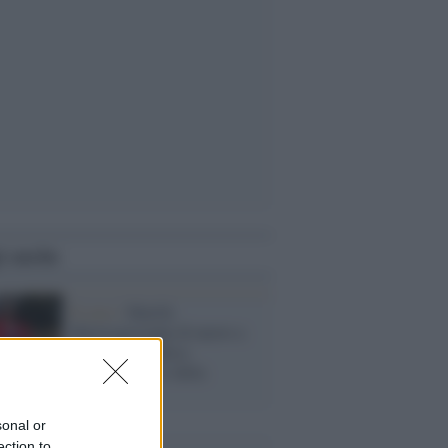
i anche
Il caso /
Marilù
Mastrogiovanni di nuovo a
processo in difesa
dell'articolo 21 della
Costituzione
sonal or
ection to