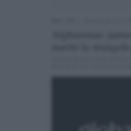
Home
>
News
>
Afghanistan: partorisce la ter
Afghanistan: partori
marito la strangol
Ancora un non-motivo per uccidere una 
Storai. Perché non è stato fermato in tem