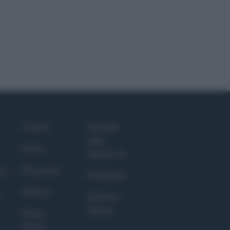
Culture
Giornale
dello
Salute
Spettacolo
Megachip
nce
Wondernet
GiULia
Giuliana
Sgrena
Prima
Pagina