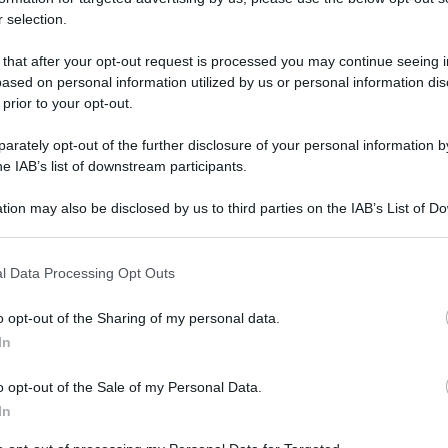
 selection.
 that after your opt-out request is processed you may continue seeing i
ased on personal information utilized by us or personal information dis
 prior to your opt-out.
rately opt-out of the further disclosure of your personal information by
he IAB’s list of downstream participants.
 per aver partorito la terza bambina invece di un
tion may also be disclosed by us to third parties on the IAB’s List of 
, come riferisce l”agenzia afghana Pan, e”
 that may further disclose it to other third parties.
lla provincia settentrionale afghana di Kunduz.
 that this website/app uses one or more Google services and may gath
l Data Processing Opt Outs
aveva minacciato diverse volta la moglie,
including but not limited to your visit or usage behaviour. You may click 
 to Google and its third-party tags to use your data for below specifi
 perche” voleva un figlio maschio. Ci si chiede
o opt-out of the Sharing of my personal data.
ogle consent section.
In
tivo possa portare all”ennesima violenza contro
perché quest”uomo non sia stato fermato in
o opt-out of the Sale of my Personal Data.
In