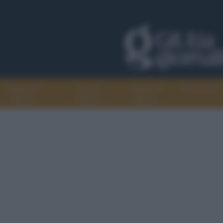
Progetti di
Libri di
Agenda di
Recensioni
GiULiA
GiULiA
GiULiA