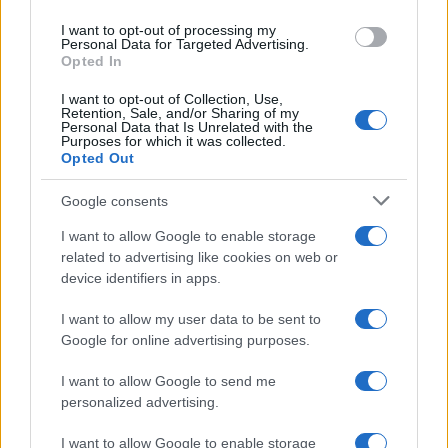
use your data for below specified purposes in below Google
I want to opt-out of processing my
consent section.
Personal Data for Targeted Advertising.
Opted In
I want to opt-out of Collection, Use,
Retention, Sale, and/or Sharing of my
Personal Data that Is Unrelated with the
Purposes for which it was collected.
Opted Out
Google consents
I want to allow Google to enable storage
related to advertising like cookies on web or
device identifiers in apps.
I want to allow my user data to be sent to
Google for online advertising purposes.
Articoli correlati
I want to allow Google to send me
personalized advertising.
Osservatorio /
Rassegna sui generis: la
I want to allow Google to enable storage