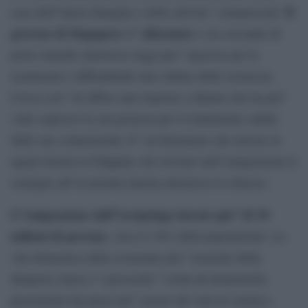
Il
case dell”intera famiglia o delle attivita” commerciali.
governo di Singapore e” allarmato
e sta cercando di
porre rimedio attraverso leggi piu” rigorose per le
assunzioni e diffondendo una cultura della sicurezza.
Cerca cosi” di offrire una risposta a Jakarta che ha piu”
volte espresso la sua protesta per il trattamento subito
dalle sue connazionali. E” un fenomeno che investe in
ugual misura le Filippine che trovano nell”emigrazione il
sostegno all”economia interna attraverso le rimesse.
L”emigrazione dall”arcipelago investe piu” di 10
milioni di persone
, circa il 10% della popolazione. La
vita domestica delle economie piu” avanzate della
diaspora cinese e” pressoche” svolta da domestiche
provenienti dai paesi piu” poveri del sud-est asiatico.