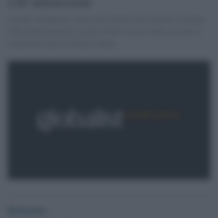
colf indonesiane
Accade a Singapore, città-stato simbolo del migliore esempio
della globalizzazione asiatica. Dove vivono senza sicurezza e
senza diritti più di 200mila maids
Redazione