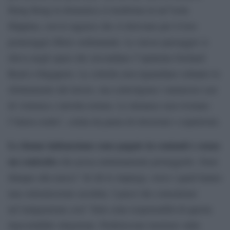
Hong Kong la domenica si trasforma in un”isola
filippina, con le ragazze che si ritrovano per il loro
pomeriggio libero settimanale. Lo stesso paesaggio si
rileva negli spazi che circondano l”opulenta Orchard
Road a Singapore. Le critiche non riguardano soltanto lo
sfruttamento del lavoro, ma coinvolgono i numerosi casi
di violenza e talvolta tortura. Le denunce non rivelano
l”intera realta”, celata da paura di ritorsioni o espulsioni.
Le donne indonesiane sono pagate in contanti e senza
un contratto
che possa minimamente proteggerle. Sono
dunque alla merce” di chi le impiega, verso i quali hanno
una sottomissione assoluta. I paesi che consentono
un”emigrazione cosi” forte sono responsabili di questa
inaccettabile situazione. Preferiscono insistere sulla