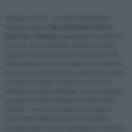
‘Singapore, 28 mag – La morte di una domestica
dieci gli incidenti sul lavoro
birmana ha portato a
quest”anno a Singapore,
aggiungendosi ai primi nove
decessi di ragazze indonesiane. Muoiono lavorando,
eseguendo i lavori domestici nelle famiglie dell”isola.
Nella maggioranza dei casi precipitano dalle abitazioni
dove lavano i vetri delle finestre o stendono la biancheria
a asciugare. Il macabro conteggio non puo” essere
confinato alle fatalita” quotidiane, o essere considerato
un granello di sabbia nel perfetto meccanismo della
modernita”. La citta” stato rappresenta il migliore
esempio della globalizzazione asiatica: moderna,
funzionale, pulita, esente da inquinamento e corruzione,