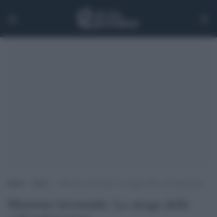
Home
>
News
>
Muoiono lavorando. La strage delle colf indonesiane
Muoiono lavorando. La strage delle