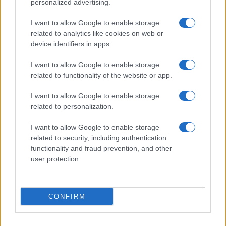
Prima Pagina
personalized advertising.
I want to allow Google to enable storage
related to analytics like cookies on web or
Giornale dello
Facebook
device identifiers in apps.
Spettacolo
Twitter
I want to allow Google to enable storage
Wondernet
related to functionality of the website or app.
Instagram
Giuliana Sgrena
I want to allow Google to enable storage
LinkedIn
related to personalization.
Cookie Policy
I want to allow Google to enable storage
related to security, including authentication
Chi siamo
functionality and fraud prevention, and other
user protection.
Preferenze Privacy
CONFIRM
©2020 Giulia • All right reserved.