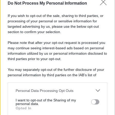
Do Not Process My Personal Information
redazione
If you wish to opt-out of the sale, sharing to third parties, or
L'editoriale /
Le mostruose donne dell'Odissea di Nolan
processing of your personal or sensitive information for
targeted advertising by us, please use the below opt-out
section to confirm your selection.
Please note that after your opt-out request is processed you
L'editoriale /
Riecco il “patto Meloni – Schlein”. Contro i
may continue seeing interest-based ads based on personal
deepfake in campagna elettorale. Questa volta funzionerà?
information utilized by us or personal information disclosed to
third parties prior to your opt-out.
You may separately opt-out of the further disclosure of your
personal information by third parties on the IAB’s list of
La storia /
Le 10 maestre che già 120 anni fa ottennero, per
downstream participants.
10 mesi, il diritto di voto
Personal Data Processing Opt Outs
This information may also be disclosed by us to third parties
on the IAB’s List of Downstream Participants that may further
I want to opt-out of the Sharing of my
disclose it to other third parties.
personal data.
Pordenone /
Il Premio Airone di Carta 2026 a GiULiA
Opted In
Please note that this website/app uses one or more Google
giornaliste: promuove la cultura della parità