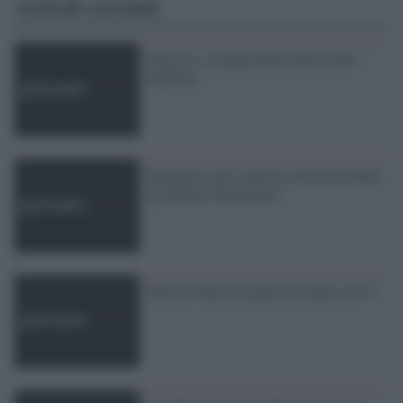
Articoli correlati
Marocco, la piaga delle domestiche-
bambine
Singapore, per la prima volta una donna
presidente Parlamento
'Mister Todd, le spiego lo stupro cos''è'