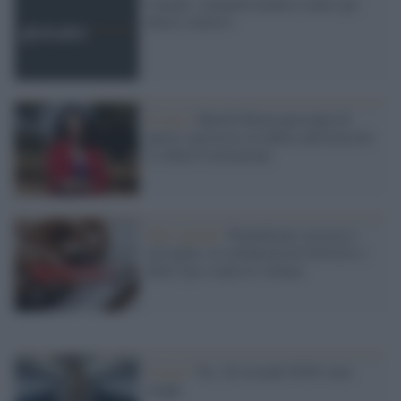
Canada: comunità medica contro gli
aborti selettivi
Il caso /
Marilù Mastrogiovanni di
nuovo a processo in difesa dell'articolo
21 della Costituzione
Hate speech /
Piattaforme sessiste e
misogine: la solidarietà di GiULIA e
delle Cpo a tutte le vittime
Il caso /
No, 20 secondi NON sono
troppi