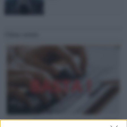
Ultime notizie
Hate speech /
Piattaforme sessiste e misogine: la solidarietà
di GiULIA e delle Cpo a tutte le vittime