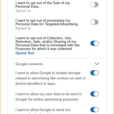
services and may gather and store information including but
I want to opt-out of the Sale of my
Personal Data.
not limited to your visit or usage behaviour. You may click to
Opted In
grant or deny consent to Google and its third-party tags to
use your data for below specified purposes in below Google
I want to opt-out of processing my
consent section.
Personal Data for Targeted Advertising.
Opted In
I want to opt-out of Collection, Use,
Retention, Sale, and/or Sharing of my
Personal Data that Is Unrelated with the
Purposes for which it was collected.
Opted Out
Google consents
Syndication
Culture
I want to allow Google to enable storage
related to advertising like cookies on web or
Salute
Globalist
device identifiers in apps.
Megachip
Globalscience
I want to allow my user data to be sent to
Google for online advertising purposes.
GiULia
Globalsport
I want to allow Google to send me