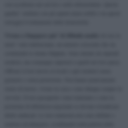
con eccellenze nei servizi e nelle infrastrutture. Queste
qualita” stridono con gli aspetti meno nobili e tra questi
torreggia il trattamento delle domestiche.
Vivono a Singapore piu” di 200mila maids;
di esse la
meta” sono indonesiane, un numero crescente che sta
sostituendo le donne filippine. Sono attratte da stipendi
modesti, ma comunque superiori a quelli nel loro paese.
Offrono il loro lavoro ai locali e agli stranieri senza
garanzie e senza protezione. Non hanno praticamente
orario di lavoro, vivono in casa e sono dunque sempre in
servizio. Il loro passaporto viene trattenuto e sono in
posizione di debolezza negoziale se devono rivendicare
diritti sindacali. Le loro mansioni non sono definite e
tendono ad allargarsi, sconfinando nella pulizia delle