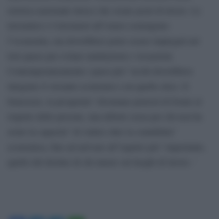
retorica nazionale invece che creare posti di lavoro. Le
lavoratrici e I lavoratori all”estero sostengono
l”economia, ma dovrebbero poter essere impiegati nel
loro paese per evitare umiliazioni e vessazioni.
Contemporaneamente i paesi piu” ricchi dovrebbero
integrare il versante economico con quello etico. Il
benessere, la prosperita” diventano pretesti di fronte al
rispetto delle persone, una debole scusa per chi non ha
avuto la capacita” di vedere oltre la contabilita”
economica, fino ad arrivare all”aspetto piu” importante,
quello del destino di chi muore sui luoghi di lavoro. ‘