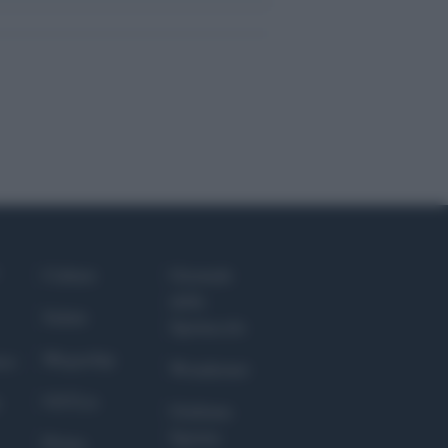
Culture
Giornale
dello
Salute
Spettacolo
Megachip
nce
Wondernet
GiULia
Giuliana
Sgrena
Prima