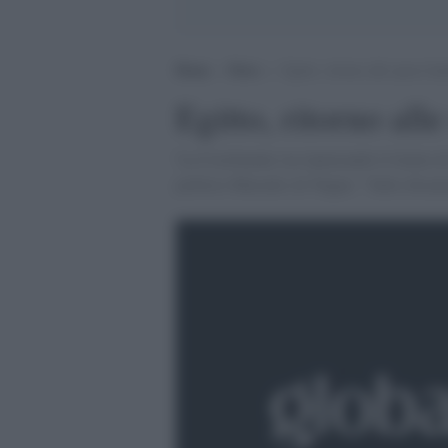
Home
>
News
>
Egitto, ritorno alle spose ba
Egitto, ritorno al
'La Costituente sta ripensando il limite di 
politico Mustafa Al Najjar: "Salto disuma