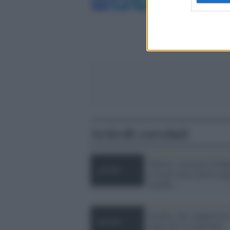
Facebook
Twitter
Telegram
WhatsA
Articoli correlati
Tunisia, vincono le donn
Con gli stessi diritti deg
uomini
Estella, che conquistò l
tutele per la maternità