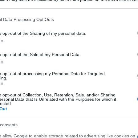
 that may further disclose it to other third parties.
 that this website/app uses one or more Google services and may gath
l Data Processing Opt Outs
including but not limited to your visit or usage behaviour. You may click 
 to Google and its third-party tags to use your data for below specifi
o opt-out of the Sharing of my personal data.
ogle consent section.
In
itto il ritorno delle spose bambine.
Secondo
na, Muhammad Saad Al Azhari, membro
o opt-out of the Sale of my Personal Data.
In
, ha fatto sapere che il limite per l”eta” del
sato, consentendo agli uomini di sposare anche
to opt-out of processing my Personal Data for Targeted
ing.
eputato, “il matrimonio e” un diritto delle
In
del nono anno, se hanno gia” raggiunto la
o opt-out of Collection, Use, Retention, Sale, and/or Sharing
ersonal Data that Is Unrelated with the Purposes for which it
 telefonicamente in un programma televisivo
lected.
Out
uzione egiziana dovrebbe prendere in
iane, per esempio il fatto che i beduini del Sinai
consents
i tentativo di cambiare abitudini radicate da
o allow Google to enable storage related to advertising like cookies on