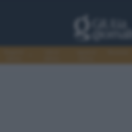
Progetti di
Libri di
Agenda di
Recensioni
GiULiA
GiULiA
GiULiA