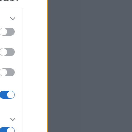
er and store
to grant or
ed purposes