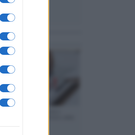
me notizie
 speech /
Piattaforme sessiste e
ine: la solidarietà di GiULIA e delle
 tutte le vittime
ione