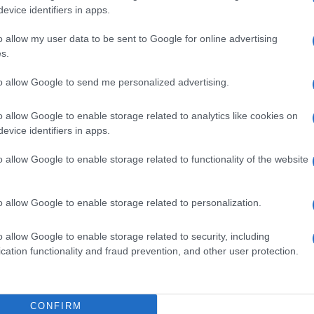
utato, “un discorso illogico”, votato al
evice identifiers in apps.
che, in Occidente, le relazioni sessuali complete
o allow my user data to be sent to Google for online advertising
s.
attordici anni e sono anche studiate nelle scuole,
ll”occidente e le carte dei diritti umani redatte
to allow Google to send me personalized advertising.
Ulti
sariamente adatte per le societa” islamiche.
o allow Google to enable storage related to analytics like cookies on
evice identifiers in apps.
co e parlamentare nella precedente legislatura, ha
 le proposte di “alcuni salafiti” di introdurre
o allow Google to enable storage related to functionality of the website
un testo che consenta il matrimonio fin dai nove
un insulto per le donne egiziane e una
sumano,
o allow Google to enable storage related to personalization.
iritti umani
“.’
o allow Google to enable storage related to security, including
cation functionality and fraud prevention, and other user protection.
Hate
misog
Cpo a
redaz
CONFIRM