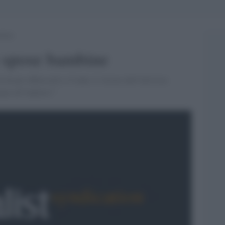
mbine
le spose bambine
età per abbassarlo a 9 anni. L''orrore dell''attivista
no all''indietro"'