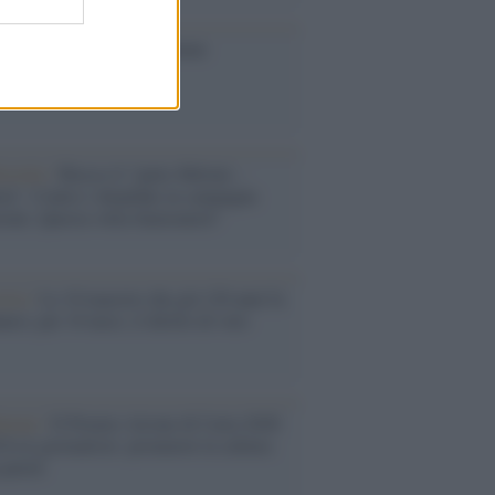
toriale /
Le mostruose donne
Odissea di Nolan
toriale /
Riecco il “patto Meloni –
in”. Contro i deepfake in campagna
orale. Questa volta funzionerà?
oria /
Le 10 maestre che già 120 anni fa
nero, per 10 mesi, il diritto di voto
enone /
Il Premio Airone di Carta 2026
LiA giornaliste: promuove la cultura
 parità