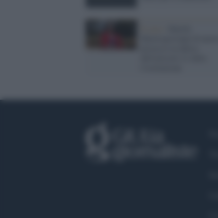
Il caso /
Marilù
Mastrogiovanni di nuov
processo in difesa
dell'articolo 21 della
Costituzione
Fa
Tw
In
Li
Co