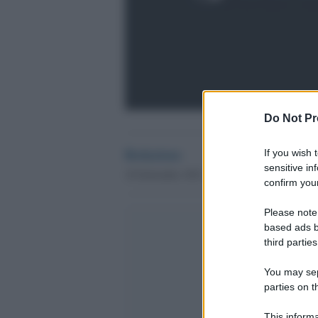
Do Not Pr
Redazione
If you wish 
sensitive in
18 Settembre 2012 - 09.45
confirm your
Please note
based ads b
third parties
You may sepa
parties on t
This informa