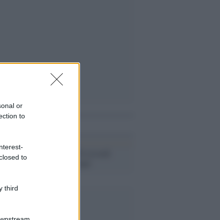
sonal or
ection to
i anche
nterest-
Il caso /
No, 20 secondi
closed to
NON sono troppi
 third
Downstream