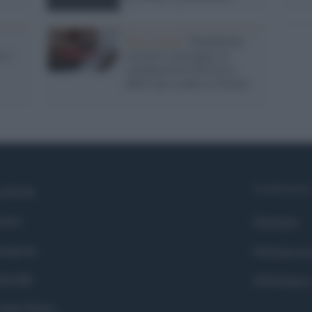
Hate speech /
Piattaforme
o a
sessiste e misogine: la
solidarietà di GiULIA e
delle Cpo a tutte le vittime
Syndication
cebook
itter
Globalist
stagram
Globalscie
nkedIn
Globalsport
okie Policy