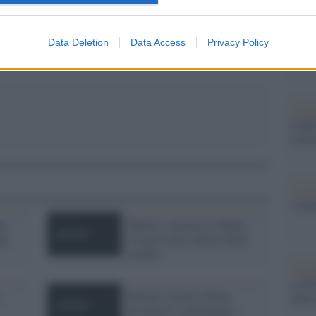
pp
L'edi
Data Deletion
Data Access
Privacy Policy
dell'
L'edi
Schle
elett
La st
otten
e.
Tunisia, vincono le donne.
li
Con gli stessi diritti degli
uomini
Pord
a GiU
e
Battiato insulta donne,
della
prostitute e parlamento