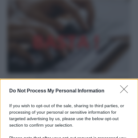
Hate speech /
Piattaforme sessiste e misogine: la solidarietà
di GiULIA e delle Cpo a tutte le vittime
Do Not Process My Personal Information
redazione
If you wish to opt-out of the sale, sharing to third parties, or
L'editoriale /
Le mostruose donne dell'Odissea di Nolan
processing of your personal or sensitive information for
targeted advertising by us, please use the below opt-out
section to confirm your selection.