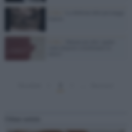
Il libro /
La ribellione delle personagge
d'autore
Il libro /
Mamme per altre: quanto
siamo disposte a trasformarci in
merce?
2
Precedenti
1
3
…
Successivi
Ultime notizie