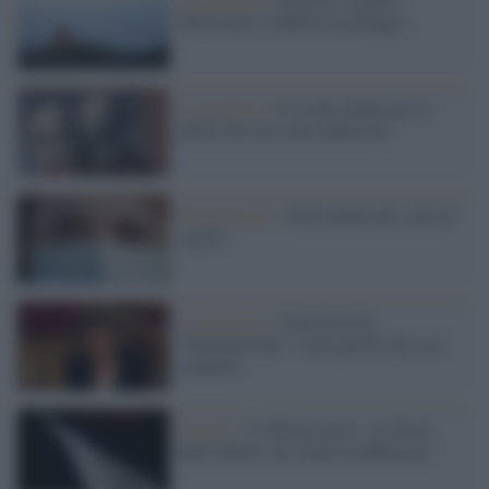
dell'estate e l'effetto scarafaggio
La proposta /
E se alle donne per la
parità servisse una Authority?
Femminismo /
Non chiedo più: adesso
voglio!
La polemica /
Cara Leosini,
"femminicidio" è una parola che crea
scandalo
Il libro /
"L'ultimo aereo": la fatica
delle donne, che fanno la differenza