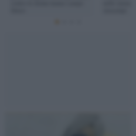
contro le donne hanno campo
nelle immagi
libero
stereotipi