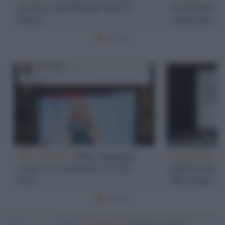
pioniera dell’Europa unita e
d'orchestra?
libera
sanno più sta
Hate speech /
Body shaming
L'opinione /
contro la conduttrice di Tg2
giudice chi 
Post
alle donne di
La denuncia /
Caronia, il giallo