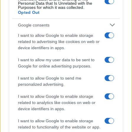
Personal Data that Is Unrelated with the
Purposes for which it was collected.
Opted Out
Google consents
Syndication
Culture
I want to allow Google to enable storage
related to advertising like cookies on web or
Salute
Globalist
device identifiers in apps.
Megachip
Globalscience
I want to allow my user data to be sent to
Google for online advertising purposes.
GiULia
Globalsport
I want to allow Google to send me
Prima Pagina
personalized advertising.
I want to allow Google to enable storage
related to analytics like cookies on web or
Giornale dello
Facebook
device identifiers in apps.
Spettacolo
Twitter
I want to allow Google to enable storage
Wondernet
related to functionality of the website or app.
Instagram