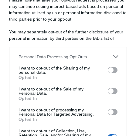
Please note that after your opt-out request is processed you
L'editoriale /
Riecco il “patto Meloni – Schlein”. Contro i
may continue seeing interest-based ads based on personal
deepfake in campagna elettorale. Questa volta funzionerà?
information utilized by us or personal information disclosed to
third parties prior to your opt-out.
You may separately opt-out of the further disclosure of your
personal information by third parties on the IAB’s list of
La storia /
Le 10 maestre che già 120 anni fa ottennero, per
downstream participants.
10 mesi, il diritto di voto
Personal Data Processing Opt Outs
This information may also be disclosed by us to third parties
on the IAB’s List of Downstream Participants that may further
I want to opt-out of the Sharing of my
disclose it to other third parties.
personal data.
Pordenone /
Il Premio Airone di Carta 2026 a GiULiA
Opted In
giornaliste: promuove la cultura della parità
Please note that this website/app uses one or more Google
services and may gather and store information including but
I want to opt-out of the Sale of my
Personal Data.
not limited to your visit or usage behaviour. You may click to
Opted In
grant or deny consent to Google and its third-party tags to
use your data for below specified purposes in below Google
I want to opt-out of processing my
consent section.
Personal Data for Targeted Advertising.
Opted In
I want to opt-out of Collection, Use,
Retention, Sale, and/or Sharing of my