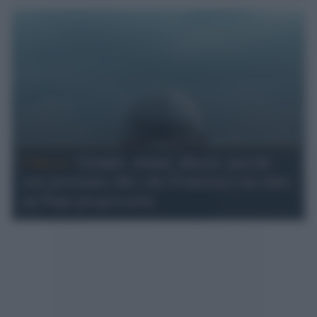
Chiesa /
Gender, donne, aborto: perché
non possiamo dire che Francesco sia stato
un Papa progressista