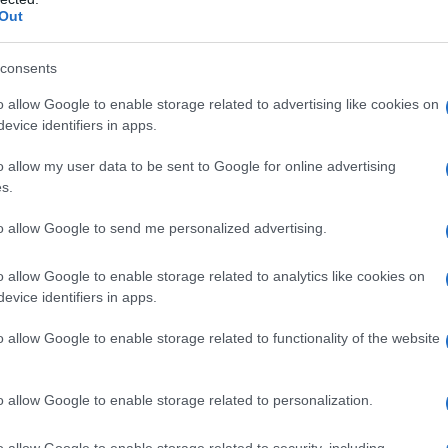
sa che fanno ‘scivolare’ l’attenzione di chi
Out
L'edi
’ di chi li indossa. Quando guardiamo le
dell'
consents
mo con loro e’ notare il loro stile nel vestire. La
o allow Google to enable storage related to advertising like cookies on
storie e aggiungere personalita’ ai miei ritratti.
evice identifiers in apps.
L'edi
no sempre vestiti e accessori di marchi famosi
o allow my user data to be sent to Google for online advertising
Schle
chè i grandi nomi hanno così tanta
s.
elett
to allow Google to send me personalized advertising.
una forma di arte raffinatissima. Per questo mi e’
La st
o allow Google to enable storage related to analytics like cookies on
 lavori l’arte di chi interpreta ogni giorno la
otten
evice identifiers in apps.
o allow Google to enable storage related to functionality of the website
randi nomi della fashion e i grandi nomi di
Pord
i lavori?
a GiU
o allow Google to enable storage related to personalization.
della
o allow Google to enable storage related to security, including