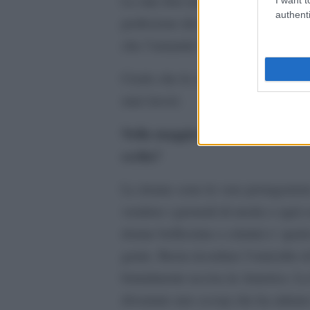
Le mie foto innescano in chi le gu
authenti
perfezione dei capi e la bellezza d
che l’umanita’ ha in se.
Credo che le case di moda siano ri
miei lavori.
Nella maggior parte delle tue fo
scelta?
Le donne sono le vere protagonist
vendere i giornali di moda e ogni s
donne bellissime e crimini e’ qualc
gente. Basta ricordare l’omicidio 
brutalmente uccisa in America. La 
diventate uno scoop che ha attirat