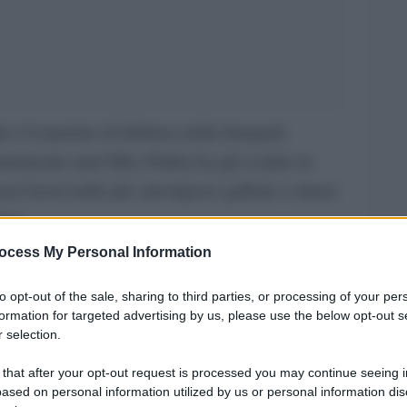
 è il marchio di fabbrica della fotografa
rentasette anni Miss Pullen ha già scalato la
uoi lavori nelle piu’ prestigiose gallerie e musei
ano.
ocess My Personal Information
nza diegli abiti e degli accessori Chanel, Dior e
che riportano fedelmente la crudeltà degli
to opt-out of the sale, sharing to third parties, or processing of your per
formation for targeted advertising by us, please use the below opt-out s
ebri serial killer americani. Negli Stati Uniti i set
 selection.
 a catturare l’attenzione degli amanti ed esperti
 that after your opt-out request is processed you may continue seeing i
scelti come copertina dei magazine glamour più
ased on personal information utilized by us or personal information dis