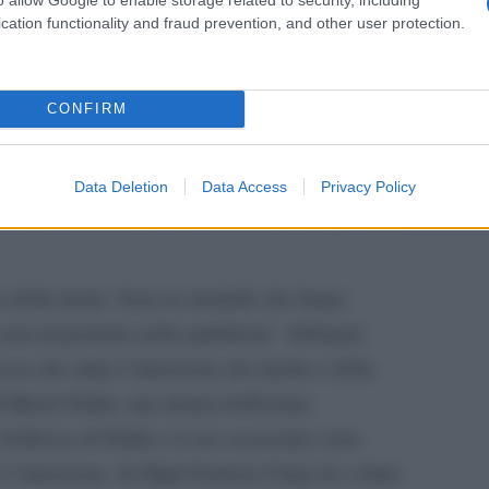
arda un gioco di discordanze creative: la
cation functionality and fraud prevention, and other user protection.
elle modelle associate al lato oscuro e cruento
CONFIRM
maste affascinate dalla dualita’ che esprimo nei
Data Deletion
Data Access
Privacy Policy
to sono ritratte giovani donne, perche’ questa
e della moda. Sono le modelle che fanno
orta di prodotto nelle pubblicita’. Abbinare
osa che attira l’attenzione dei media e della
di Black Dalila, una donna bellissima
bellezza di Dalila e il suo assassinio sono
o l’attenzione. In High Fashion Crime ho voluto