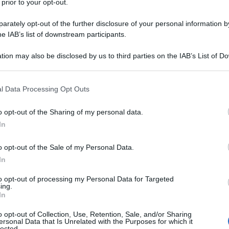
one riscuote il plauso e l’entusiasmo dei brand
 prior to your opt-out.
a per poter inserire le loro nuove creazioni nelle
rately opt-out of the further disclosure of your personal information by
mose fanno la fila davanti al suo studio per poter
he IAB’s list of downstream participants.
.
tion may also be disclosed by us to third parties on the IAB’s List of 
Ulti
 that may further disclose it to other third parties.
 il suo primo lavoro intitolato High Fashion
 that this website/app uses one or more Google services and may gath
Hunted, la carriera di Melanie non ha avuto una
l Data Processing Opt Outs
including but not limited to your visit or usage behaviour. You may click 
anie ha trovato la ‘chiave di volta’ per far si che
 to Google and its third-party tags to use your data for below specifi
o opt-out of the Sharing of my personal data.
ogle consent section.
 ha fatto a raggiungere la vetta, ce lo spiega
In
lia.
o opt-out of the Sale of my Personal Data.
In
o battesimo di notorieta’. Per la prima volta
lcuno ha unito la moda agli omicidi degli
to opt-out of processing my Personal Data for Targeted
ing.
Hate
uta questa idea?
In
misog
Cpo a
o opt-out of Collection, Use, Retention, Sale, and/or Sharing
pensato come una sorta di distrazione per il
ersonal Data that Is Unrelated with the Purposes for which it
redaz
lected.