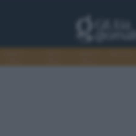
Progetti di
Libri di
Agenda di
Recensioni
GiULiA
GiULiA
GiULiA