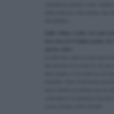
sottolineare proprio come i media s
dalla bellezza e dal crimine, due f
del pubblico.
Dalle vittime vestite con capi esc
dove descrivi l’attimo prima che 
questa volta?
La filosofia sottesa al mio nuovo 
Ho pensato al secondo in cui, per 
fuori strada o il secondo in cui i p
Gemelle a New York hanno iniziato a
nuovi ritratti raccontono ancora un
coinvolgono lo spettatore facendo s
essere ad una svolta cruciale.