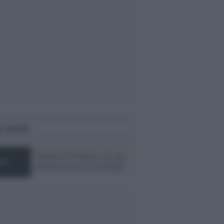
i anche
'Tenetevi l''8 marzo. E a noi
lasciateci una vita normale'