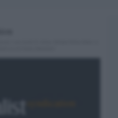
hion
 per i suoi ritratti di vittime, Melanie Pullen ribatte: la
ntervista di [Valeria Marchetti]'