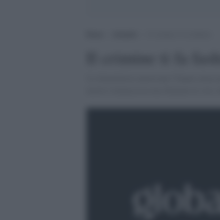
Home
>
Attualità
>
Il crimine ti fa fashion
Il crimine ti fa fas
'Le femministe americane l''hanno attaccata
morte è minacciosa ma illumino la vita. I