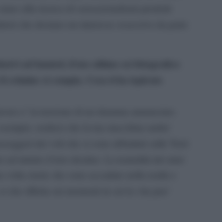
iano alla ricerca di sensazionalismi prodotti
attori che destano un interesse ossessivo da parte
lusivi ad hunted, il tuo ultimo set fotografico
il crimine si compia. Cosa ti ha ispirato
lavoro e’ la tensione di un dramma annunciato.
esempio, realizzi che la tua macchina andra’
asseggeri dei voli che si sono abbattuti sulle Torri
d intuire il loro destino. La teatralità dei miei
a volta storie che sono accadute nella realtà e
i che rifletta sui momenti in cui la vita puo’