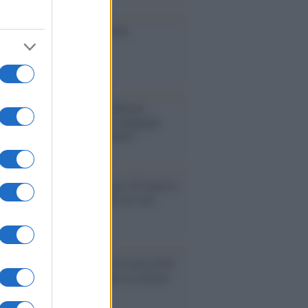
toriale /
Le mostruose donne
Odissea di Nolan
toriale /
Riecco il “patto Meloni –
in”. Contro i deepfake in campagna
orale. Questa volta funzionerà?
oria /
Le 10 maestre che già 120 anni fa
nero, per 10 mesi, il diritto di voto
enone /
Il Premio Airone di Carta 2026
LiA giornaliste: promuove la cultura
 parità