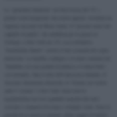
Le “gemelline identiche” nel New Jersey del ’67, i
grandi occhi trasparenti, dai sorrisi opposti, ricordano un
inquieto racconto di Henry James. Il “giovane uomo dal
cappello di paglia” che manifesta per la guerra in
Vietnam, a New York nel ’67, con il distintivo
“bombardare Hanoi”, mostra il lato scomodo del sogno
americano. La rigidità, il ghigno e la mano contratta del
“Bambino con una granata di plastica a Central Park”,
così anomalo, sfata il mito dell’innocenza infantile. E’
sfacciata, falsamente disinvolta, la “Donna con veletta
sulla V Avenue” a New York. Sono tristi le
spogliarelliste nei loro squallidi camerini dai muri
scrostati e sommersi di avanzi e bottiglie vuote. Sono la
parodia di se stesse le anziane, sfatte coppie di nudisti,