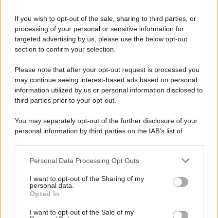
redazione
If you wish to opt-out of the sale, sharing to third parties, or
L'editoriale /
Le mostruose donne dell'Odissea di Nolan
processing of your personal or sensitive information for
targeted advertising by us, please use the below opt-out
section to confirm your selection.
Please note that after your opt-out request is processed you
L'editoriale /
Riecco il “patto Meloni – Schlein”. Contro i
may continue seeing interest-based ads based on personal
deepfake in campagna elettorale. Questa volta funzionerà?
information utilized by us or personal information disclosed to
third parties prior to your opt-out.
You may separately opt-out of the further disclosure of your
personal information by third parties on the IAB’s list of
La storia /
Le 10 maestre che già 120 anni fa ottennero, per
downstream participants.
10 mesi, il diritto di voto
Personal Data Processing Opt Outs
This information may also be disclosed by us to third parties
on the IAB’s List of Downstream Participants that may further
I want to opt-out of the Sharing of my
disclose it to other third parties.
personal data.
Pordenone /
Il Premio Airone di Carta 2026 a GiULiA
Opted In
Please note that this website/app uses one or more Google
giornaliste: promuove la cultura della parità
services and may gather and store information including but
I want to opt-out of the Sale of my