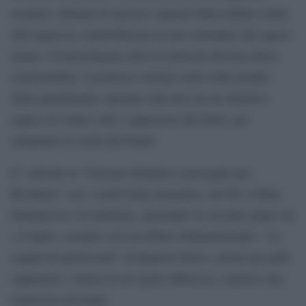
stranieri, abitanti di universi separati dalla nebbia sottile
dell’angoscia, immobilizzati in una solitudine dal sapore
amaro. Il travestimento dell’eccentricità diventa allora
consuetudine; il grottesco emerge nelle mille pieghe
della quotidianità, riportato alla luce da un obiettivo
capace di vedere oltre l’apparenza del bello, per
sdoganare la verità del brutto.
E’ surreale la “Giovane famiglia a passeggio per
Brooklyn” con i vestiti della domenica, nel’66: il flash
illumina lei e la bambina, spostando in secondo piano lui
e il figlio, creando così un effetto tridimensionale. “La
coppia di adolescenti” in Hudson Street, stretta nei goffi
cappottini e chiusa in un rigido abbraccio, tradisce una
tenerezza asessuata.