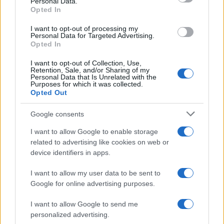
Personal Data.
not limited to your visit or usage behaviour. You may click to
Opted In
grant or deny consent to Google and its third-party tags to
use your data for below specified purposes in below Google
I want to opt-out of processing my
consent section.
Personal Data for Targeted Advertising.
Opted In
I want to opt-out of Collection, Use,
Retention, Sale, and/or Sharing of my
Personal Data that Is Unrelated with the
Purposes for which it was collected.
Opted Out
Google consents
Syndication
Culture
I want to allow Google to enable storage
related to advertising like cookies on web or
Salute
Globalist
device identifiers in apps.
Megachip
Globalscience
I want to allow my user data to be sent to
Google for online advertising purposes.
GiULia
Globalsport
I want to allow Google to send me
Prima Pagina
personalized advertising.