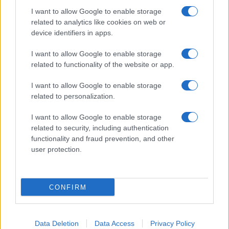
I want to allow Google to enable storage
related to analytics like cookies on web or
Giornale dello
Facebook
device identifiers in apps.
Spettacolo
Twitter
I want to allow Google to enable storage
Wondernet
related to functionality of the website or app.
Instagram
Giuliana Sgrena
I want to allow Google to enable storage
LinkedIn
related to personalization.
Cookie Policy
I want to allow Google to enable storage
related to security, including authentication
Chi siamo
functionality and fraud prevention, and other
user protection.
Preferenze Privacy
CONFIRM
©2020 Giulia • All right reserved.
Data Deletion
Data Access
Privacy Policy
Syndication