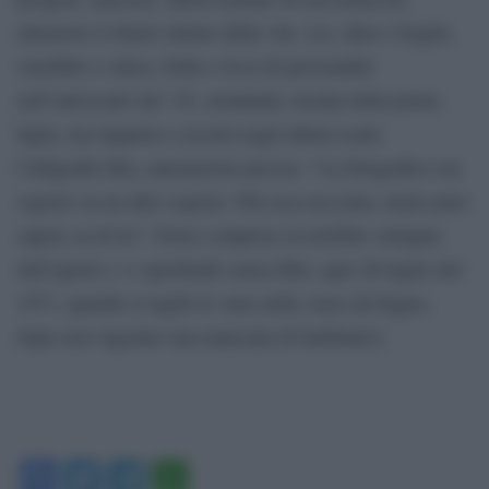
attraverso il diario intimo della vita. Lei, dura e fragile,
sensibile e cinica, bella e ricca di personalità
nell’autoscatto del ’45, seminuda, incinta della prima
figlia, ma inquieta e assorta negli ultimi scatti.
Calligrafia fitta, annotazioni precise: “La fotografia è un
segreto su un altro segreto. Più essa racconta, meno puoi
sapere su di lei”. Forse comprese la terribile vertigine
dell’ignoto e vi sprofondò senza filtri, quel 26 luglio del
1971, quando si tagliò le vene nella vasca da bagno,
dopo aver ingoiato una manciata di barbiturici.
Facebook
Twitter
Telegram
WhatsApp