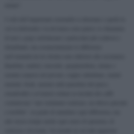
umani”.
I volti dell’inquietante normalità si alternano a quelli in
cui la deformità o la devianza sono palesi; le sfumature
di neri e grigi sottolineano i particolari più scabrosi e
disturbanti, ma sostanzialmente le differenze
nell’umanità da lei ritratta sono inferiori alle assonanze.
Bambini, nudisti, travestiti, spogliarelliste, donne e
uomini sorpresi nel privato; coppie suburbane, malati
mentali, freak, anziani sulle panchine del parco,
ermafroditi e avventori solitari ai tavolini dei caffè
comunicano “uno stralunato realismo, un abisso glaciale
e terribile”, in grado di annullare ogni differenza, ma
allo stesso tempo anche ogni senso di speranza, di
certezza o di ironia. Un mondo in cui tutti appaiono