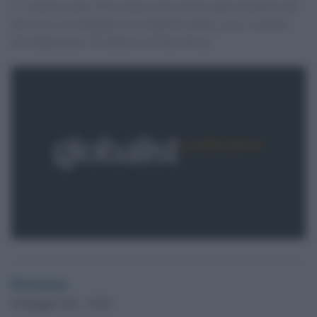
'L'' America anni ''60 rivelata senza artifici dalla fotografa che
descrisse con raffinatezza la fragilità umana, fra lo scandalo
dei benpensanti. Di [Maria Cristina Serra]'
Redazione
30 Maggio 2012 - 18.02