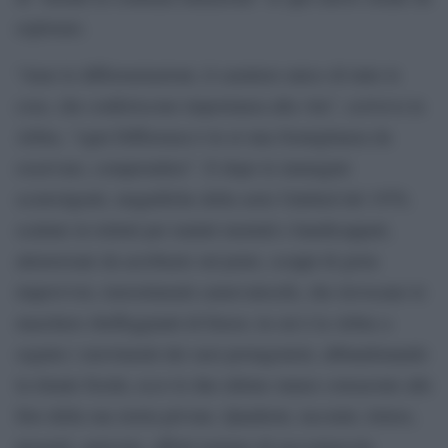
esplorare.
“Amo le differenziazioni, il carattere unico di tutte le
cose, che conferiscono importanza alla vita”, scriveva la
Arbus, “ogni Differenza è in sé una Somiglianza da
osservare, comprendere”. E dopo le immagini
sconvolgenti, magnifiche della serie Untitled del 1970,
scattate in istituti per malati mentali e handicappati,
attraversate da acrobazie sul prato, scoppi di gioia
improvvisi, travestimenti carnevaleschi, che rievocano le
maschere sbeffeggianti di Ensor, in cui è la Arbus a
seguire i movimenti dei suoi protagonisti, abbandonando
la rituale fissità, ecco le due ultime stanze consacrate alle
foto della sua storia privata. Quaderni, taccuini, lettere,
progetti, amicizie, affetti tentano di raccontarcela