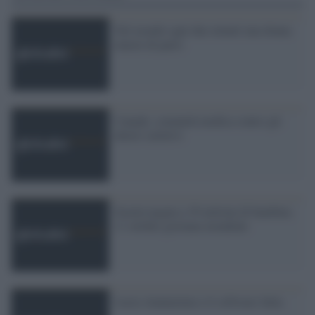
Nel mondo ogni due minuti una donna
muore di parto
Canada: comunità medica contro gli
aborti selettivi
Scuola negata a 39 milioni di bambine.
11 ottobre giornata mondiale
Lucia Annunziata e il software Julia