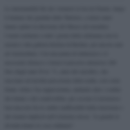
Le interminabili file dei visitatori al Jeu de Paume, lungo
il limitare dei giardini delle Tuileries, a inizio anno
hanno spinto la direzione del Museo ad estendere
l’orario notturno a tutti i giorni della settimana (ora la
mostra è alla galleria Kicken di Berlino, poi ancora sarà
ad Amsterdam). Con una punta di imbarazzo e il
necessario distacco s’inizia il percorso attraverso 200
foto (dagli anni 50 al ‘71, anno del suicidio), che
tracciano un’insolita percezione della realtà, così come
Diane Arbus l’ha rappresentata, andando oltre i confini
del rituale e del condivisibile, per scovare il mostruoso
ben nascosto fra le ombre inafferrabili della rimozione e
dei traumi impliciti nell’esistenza stessa: “io guardo le
divinità dentro le cose ordinarie”.