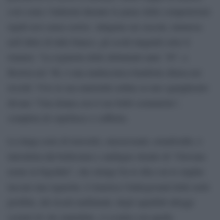
così come i ballerini durante le pause delle competizioni:
rigidi eroi senza sorrisi. Adagiata sui cuscini, immersa
nell’abito di tulle bianco, gli occhi languidi sotto il
rimmel, “La reginetta delle debuttanti anni ‘38”, a
Boston nel ’66, è una malinconica bambola chiusa nei
ricordi. Vive la sua maternità seduta su uno sgangherato
divano “Una donna con il suo bebè scimmietta”,
completa di coprifasce e cuffietta.
La lunga serie di travestiti, omosessuali, ermafroditi, è
introdotta dal bellissimo e ambiguo ritratto di “Giovane
uomo in bigodini”, che stringe fra le dita con le unghie
laccate una sigaretta. L’America Underground delle notti
proibite, dei locali malfamati, degli squallidi alloggi
scenari di vite maledette, si scontra con quella