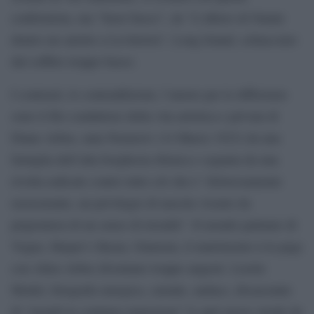
conformista, ma “fuori fuoco”, de “L’albero di Natale
dentro un salotto a Levittown”, Long Island, schiacciato
dal soffitto troppo basso.
I contrasti, le contraddizioni, l’amore per le differenze
sono il filo conduttore della vita artistica e privata di
Diane Arbus, nata Nemerov (14 Marzo 1923) da una
famiglia dell’alta borghesia ebraica e segnata da una
rivolta radicale contro tutto ciò che è “dolorosamente
rassicurante, un privilegio di nascita vissuto da
prigioniera di un senso di irrealtà”. Il mondo patinato di
Vogue, Harper’s Bazar, Glamour, il matrimonio à la page
con Allen Arbus diventano troppo angusti. Lisette
Model, fotografa energica, carnale, audace, dissacrante
di “mondi in continua mutazione” le aprì nuove strade da