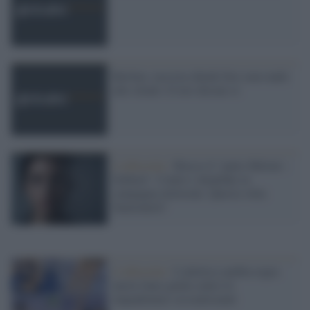
Berlino, tassista chiede foto seno nudo
alle clienti. E loro dicono sì
L'editoriale /
Riecco il “patto Meloni –
Schlein”. Contro i deepfake in
campagna elettorale. Questa volta
funzionerà?
L'editoriale /
L'atletica cambia regia:
nuove linee guida contro le
inquadrature sessualizzanti