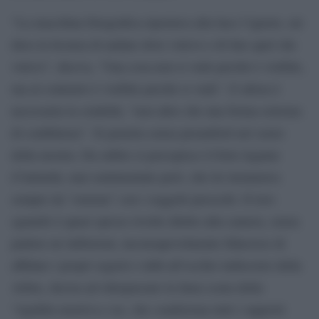
“La macchina fotografica riportava alla luce l’ignoto, mi
dava la licenza di andare dove volevo e di fare quel che
volevo”, diceva, “Una cosa non si vede perché è visibile,
ma al contrario è visibile perché si vede”. E allora è
necessaria la crudeltà, “non altro che una forma estrema
di confidenza”. Si penetra senza preamboli nel cuore
della mostra. Da subito si percepisce il forte legame
d’intimità, mai sentimentale però, che lei instaurava
sempre da “esterna” con i soggetti prescelti. Il loro
sguardo è quasi spesso rivolto diritto alla camera, senza
pudore né inibizioni, inconsapevolmente fiducioso di
affidare i propri segreti e tabù all’occhio indiscreto della
Arbus, decisa ad oltrepassare la linea scura della
“rigidità emotiva e no, che condiziona tutti i rapporti