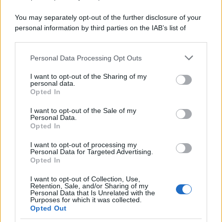
You may separately opt-out of the further disclosure of your
personal information by third parties on the IAB’s list of
La storia /
Le 10 maestre che già 120 anni fa ottennero, per
downstream participants.
10 mesi, il diritto di voto
Personal Data Processing Opt Outs
This information may also be disclosed by us to third parties
on the IAB’s List of Downstream Participants that may further
I want to opt-out of the Sharing of my
disclose it to other third parties.
personal data.
Pordenone /
Il Premio Airone di Carta 2026 a GiULiA
Opted In
Please note that this website/app uses one or more Google
giornaliste: promuove la cultura della parità
services and may gather and store information including but
I want to opt-out of the Sale of my
Personal Data.
not limited to your visit or usage behaviour. You may click to
Opted In
grant or deny consent to Google and its third-party tags to
use your data for below specified purposes in below Google
I want to opt-out of processing my
consent section.
Personal Data for Targeted Advertising.
Opted In
I want to opt-out of Collection, Use,
Retention, Sale, and/or Sharing of my
Personal Data that Is Unrelated with the
Purposes for which it was collected.
Opted Out