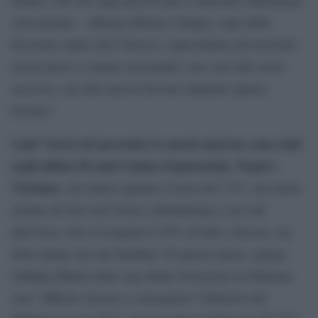
velocemente – afferma Mickey Chopra, capo della
divisione salute dell”Unicef e copresidente del network –
alcuni paesi ci stanno mostrando cosa vuol dire avere
successo, ma altri ancora devono imparare questa
lezione”.
I piu” bravi nel prevenire le morti materne sono stati
negli ultimi 20 anni Guinea Equatoriale, Nepal e
Vietnam
, che hanno tagliato il tasso del 75%, ma molto
rimane da fare nell”Africa subsahariana e nel sud
dell”Asia, dove avvengono il 95% di tutti i decessi, sia
delle donne che dei bambini. Di questo passo, spiega
Zulfiqar Bhutta della Aga Khan University in Pakistan,
sara” difficile riuscire a conseguire l”obiettivo del