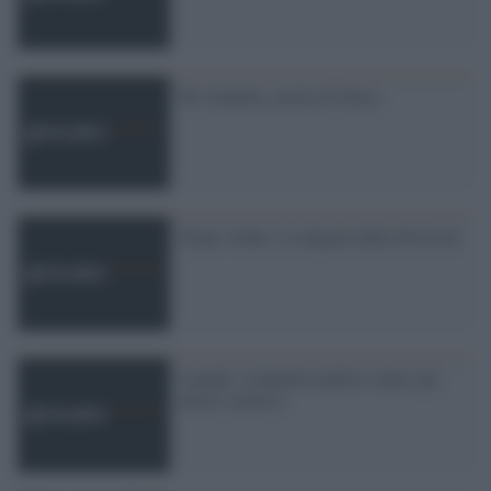
Per Isabella, morta di fatica
Diane Arbus. La dignità della diversità
Canada: comunità medica contro gli
aborti selettivi