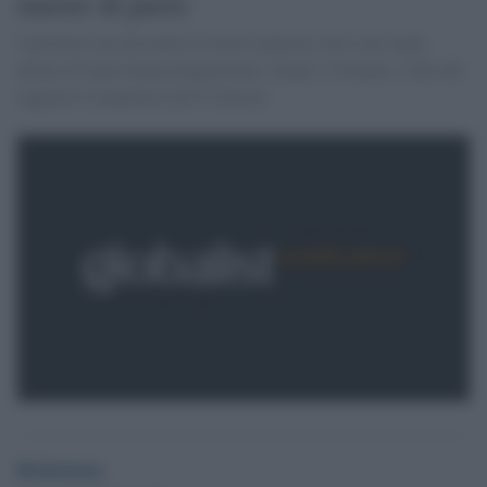
muore di parto
I più bravi nel prevenire le morti materne sono stati negli
ultimi 20 anni Guinea Equatoriale, Nepal e Vietnam. I dati del
rapporto Countdown 2015 (Unicef)
Redazione