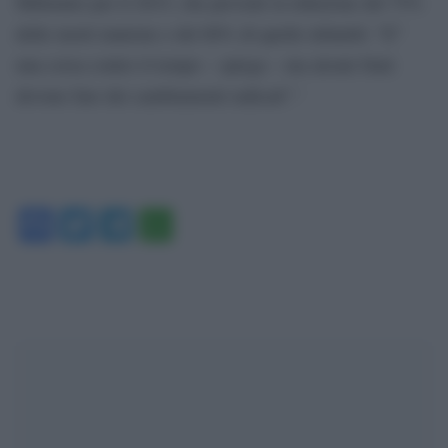
Millennio per il 2015, che prevede la riduzione del 75%
delle morti materne e del 66% di quelle infantili: “E”
una corsa contro il tempo – spiega – ma alcuni Stati
devono fare dei cambiamenti radicali”.’
Facebook
Twitter
Telegram
WhatsApp