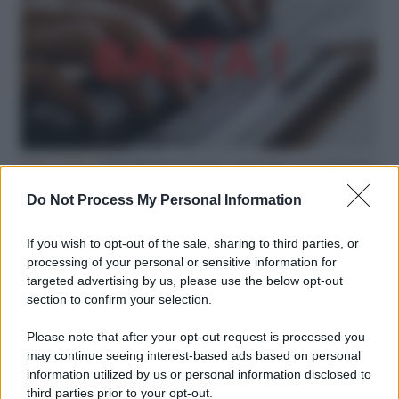
Hate speech /
Piattaforme sessiste e misogine: la solidarietà
di GiULIA e delle Cpo a tutte le vittime
Do Not Process My Personal Information
redazione
If you wish to opt-out of the sale, sharing to third parties, or
L'editoriale /
Le mostruose donne dell'Odissea di Nolan
processing of your personal or sensitive information for
targeted advertising by us, please use the below opt-out
section to confirm your selection.
Please note that after your opt-out request is processed you
L'editoriale /
Riecco il “patto Meloni – Schlein”. Contro i
may continue seeing interest-based ads based on personal
deepfake in campagna elettorale. Questa volta funzionerà?
information utilized by us or personal information disclosed to
third parties prior to your opt-out.