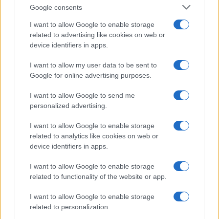
Google consents
Syndication
Culture
I want to allow Google to enable storage
related to advertising like cookies on web or
Salute
Globalist
device identifiers in apps.
Megachip
Globalscience
I want to allow my user data to be sent to
Google for online advertising purposes.
GiULia
Globalsport
I want to allow Google to send me
Prima Pagina
personalized advertising.
I want to allow Google to enable storage
related to analytics like cookies on web or
Giornale dello
Facebook
device identifiers in apps.
Spettacolo
Twitter
I want to allow Google to enable storage
Wondernet
related to functionality of the website or app.
Instagram
Giuliana Sgrena
I want to allow Google to enable storage
LinkedIn
related to personalization.