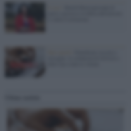
Il caso /
Marilù Mastrogiovanni di
nuovo a processo in difesa dell'articolo
21 della Costituzione
Hate speech /
Piattaforme sessiste e
misogine: la solidarietà di GiULIA e
delle Cpo a tutte le vittime
Ultime notizie