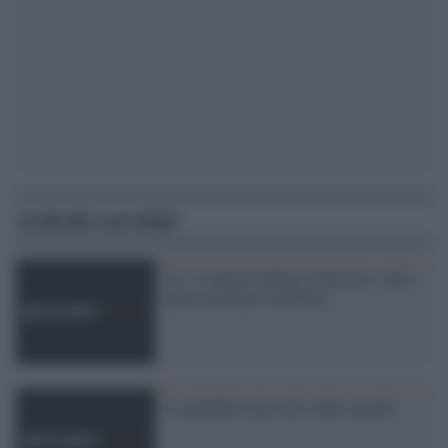
Articoli correlati
Ue, 32 mld di dollari il business sulla
tratta di donne e bambini
La pedofilia entra nel codice penale