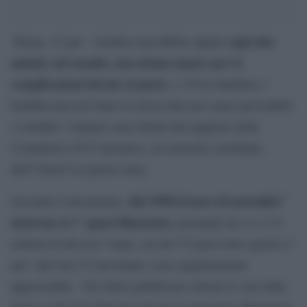
ogni due
‘Roma, 14 giu – Sembra incredibile eppure
minuti, nel mondo, una donna muore per le
complicazioni dovute al parto
, e 30 tra bambine e
bambini piccoli fanno la stessa fine per cause prevenibili
o curabili. I numeri sono forniti dal rapporto della
Countdown 2015 iniziative, un network coordinato
dall”Unicef su questo tema.
dal 1990 il tasso di mortalita”
Secondo il documento,
materna si e” quasi dimezzato,
passando da 12 a 7,6
milioni di decessi l”anno, ma dei 75 paesi dove questo e”
piu” alto ben 25 non hanno visto miglioramenti
apprezzabili. “Gli sforzi globali per salvare le vite delle
donne e dei loro figli piccoli non si muovono abbastanza