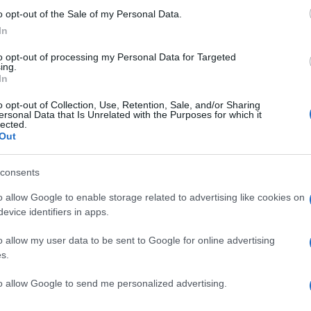
nfatti, dell”inaugurazione del Centro Famiglia 2.0
o opt-out of the Sale of my Personal Data.
inatrice locale, Patrizia Di Luigi, ha riunito
In
 consigliera di parità in una Provincia che non
to opt-out of processing my Personal Data for Targeted
ce nazionale delle Acli Agnese Ranghelli e
ing.
In
nale del Comitato Impresa Donna della Cna, la
o opt-out of Collection, Use, Retention, Sale, and/or Sharing
Ulti
ersonal Data that Is Unrelated with the Purposes for which it
lected.
Out
 difficoltà di accesso al lavoro sul territorio è
 le donne si rivolgono alla consigliera di parità
consents
 calcolo della retribuzione che spetterebbe a una
o allow Google to enable storage related to advertising like cookies on
o anche i lavori di cura della famiglia. Alla
evice identifiers in apps.
o “stipendio” non dovrebbe scendere al di sotto
o allow my user data to be sent to Google for online advertising
sta, insomma, la somma media che percepisce un
s.
Hate
to allow Google to send me personalized advertising.
misog
Cpo a