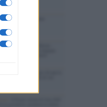
ione
toriale /
Le mostruose donne
Odissea di Nolan
toriale /
Riecco il “patto Meloni –
in”. Contro i deepfake in campagna
orale. Questa volta funzionerà?
oria /
Le 10 maestre che già 120 anni fa
nero, per 10 mesi, il diritto di voto
enone /
Il Premio Airone di Carta 2026
LiA giornaliste: promuove la cultura