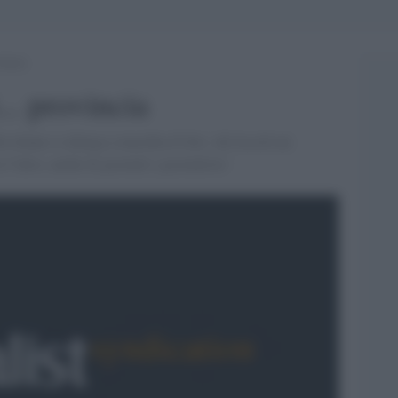
incia
.. provincia
le donne si allarga a macchia d''olio. Ad Ascoli un
 l''altro, anche di giornali e giornaliste.'