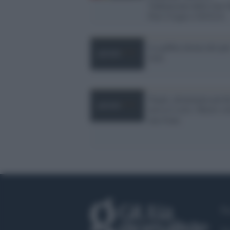
Vademecum delle Cpo 
Fnsi Usigai e GiULiA
La gabbia dorata del par
time
Nepal, allontanata perc
aveva il ciclo. Muore so
una frana
Fa