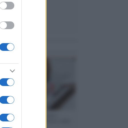
me notizie
 speech /
Piattaforme sessiste e
ine: la solidarietà di GiULIA e delle
 tutte le vittime