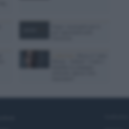
Odg,
t
Stages: un progetto per le
pari opportunità nelle
Università
hé
L'editoriale /
Riecco il “patto
tto
Meloni – Schlein”. Contro i
deepfake in campagna
elettorale. Questa volta
funzionerà?
Syndication
cebook