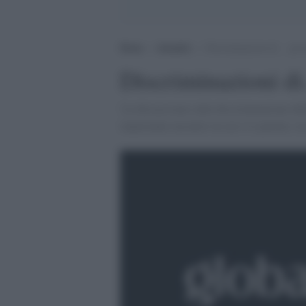
Home
>
Attualità
>
Discriminazioni di… prov
Discriminazioni di.
'La discussione sulla discriminazione del
importante incontro in cui si è parlato, tra