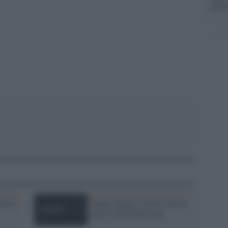
della
pp
tie e
Puglia. Figli o lavoro? In tre
anni 2.400 dimissioni