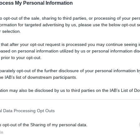
ocess My Personal Information
to opt-out of the sale, sharing to third parties, or processing of your per
formation for targeted advertising by us, please use the below opt-out s
 selection.
 that after your opt-out request is processed you may continue seeing i
ased on personal information utilized by us or personal information dis
 prior to your opt-out.
ità di incarichi; l”Italia è al penultimo posto,
numero di occupate (il 46% contro il 60 della
rately opt-out of the further disclosure of your personal information by
he IAB’s list of downstream participants.
tto, in casa, ha un valore, anche economico.
tutti i giorni la realtà della discriminazione nei
tion may also be disclosed by us to third parties on the IAB’s List of 
 that may further disclose it to other third parties.
ili, però, da far “passare” in provincia dove
 that this website/app uses one or more Google services and may gath
 femminili resta al palo e confinata tra le fasce
l Data Processing Opt Outs
including but not limited to your visit or usage behaviour. You may click 
 to Google and its third-party tags to use your data for below specifi
o opt-out of the Sharing of my personal data.
ogle consent section.
 delle donne nella società è stata offerta, in
In