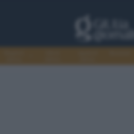
Progetti di
Libri di
Agenda di
Recensioni
GiULiA
GiULiA
GiULiA