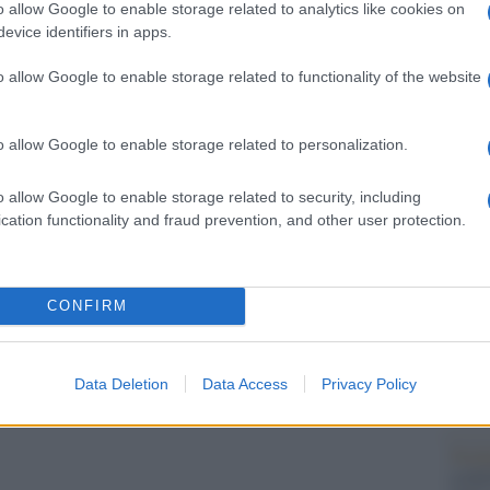
arlare di giornalismo con la redattrice del
o allow Google to enable storage related to analytics like cookies on
redaz
e ha rimarcato come se nei ruoli bassi di questa
evice identifiers in apps.
i vertici che il “tetto di cristallo” è difficile da
o allow Google to enable storage related to functionality of the website
L'edi
i di testata per 124 uomini e dalla platea nessuna
dell'
a”.
o allow Google to enable storage related to personalization.
o.
o allow Google to enable storage related to security, including
L'edi
cation functionality and fraud prevention, and other user protection.
Schle
o presentato il progetto Melograno, realizzato da
elett
nder 30 capaci di risponedere a due esigenze
CONFIRM
pazione – e della città di Ascoli dove, da qualche
La st
e i propri ragazzi a svolgere i compiti a casa in
otten
Data Deletion
Data Access
Privacy Policy
Pord
a GiU