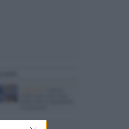
i anche
L'editoriale /
L'atletica
cambia regia: nuove linee
guida contro le inquadrature
sessualizzanti