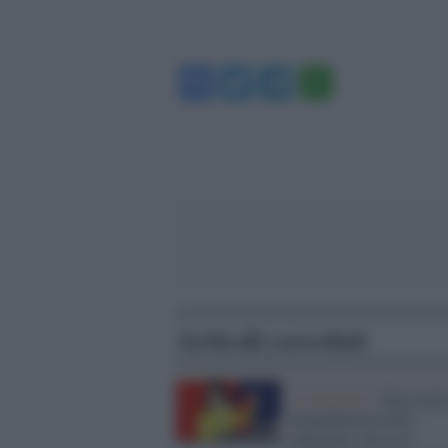
Facebook
Twitter
Telegram
WhatsA
Articoli correlati
Le molestie /
Stop moles
intimidazioni nelle
redazioni: arriva il