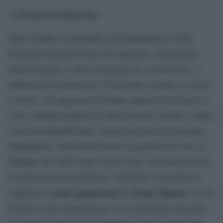
Francesca Marretta
‘di
Najia Siddiqi, responsabile del Dipartimento Affari
Femminili della provincia di Laghman, (Afghanistan
nord-orientale), è stata assassinata da “sconosciuti” a
Mehtarlam la mattina del 10 dicembre, mentre si recava
al lavoro. Gli aggressori le hanno sparato da un”auto in
corsa. Siddiqi ricopriva la carica lasciata vacante a luglio
scorso da Hanifah Safai, rimasta uccisa in un attentato
dinamitardo. Nonostante fossero in pericolo di vita, sia
Siddiqui che Safai erano senza scorta. Solo pochi giorni
fa nella provincia di Kapisa, confinante con quella di
è stata ammazzata la 22enne Hanisa
rea
Laghman,
,
di
lavorare a una campagna per la vaccinazione anti-polio.