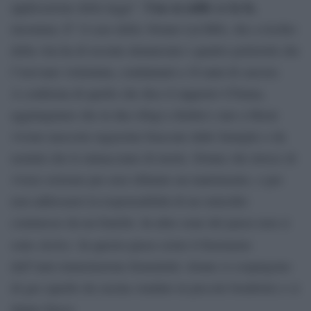
Una su mille ce la fa
applicazione della legge”.
,
insomma. E” il caso della 18enne Lal Bibi, che a rischio
della vita ha di recente denunciato i quattro poliziotti che
l”avevano violentata, condannati a 16 anni di carcere.
A conferma di quello che dice il rapporto UNama,
aggiungiamo che in due rifugi a Kabul e uno a Herat
vivono nascoste ragazzine braccate dalle famiglie o da
uomini che le minacciano di morte. Donne che invece di
vivere esistono per aver rifiutato un matrimonio, o per
non addossarsi la responsabilità di un omicidio
commesso da un fratello. In altre zone del paese non ci
shelter
sono
. In questo paese esiste il fenomeno
dell”auto-immolazione femminile: donne si cospargono
di gas (quello da cucina venduto in piccole bombole) e si
danno fuoco.