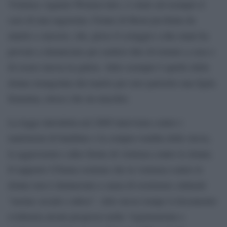
Violence Against Women law), è citato ad esempio il
caso di una ragazzina 15enne di Herat picchiata da
marito e suocero, che, preso il coraggio a due mani ha
provato a denunciare per sentirsi dire di tornare a casa o
di essere messa in galera. Altro esempio è quello della
donna strangolata dal marito per aver partorito una figlia
femmina, invece che un maschio.
La legge introdotta nel 2009 interviene contro i
matrimoni di bambine e la compra-vendita delle stesse,
le aggressioni e altre forme di violenza contro le donne.
Il rapporto UNama sostiene che la violenza contro le
donne non è denunciata a causa di resistenze culturali
“norme sociali e taboo”. Allo stesso tempo il documento
evidenzia alcuni progressi nella “registrazione e