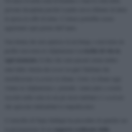
Un mese fa nella zona di Kunduz è stata la volta della
giovane decapitata perché il padre aveva rifiutato di darla
in sposa al ceffo di turno. L”elenco potrebbe essere
aggiornato ogni giorno dell”anno.
Una donna che non sparisce in un burqa, o non tiene un
a rischio di vita in
profilo raso-terra in Afghanistan è
ogni momento.
E dire che sono passati ormai undici
nostri
anni dalla vittoria dei
su quei Talebani che
in primis
mortificavano
le donne. Certo, le donne oggi
votano in Afghanistan e, potendo, vanno pure a scuola
warlords
(eccetto nelle zone in cui gli stessi talebani o i
che agiscono indisturbati lo impediscono).
L”omicidio di Najia Siddiqui ha preceduto di qualche ora
rapporto realizzato dalla
la presentazione di un