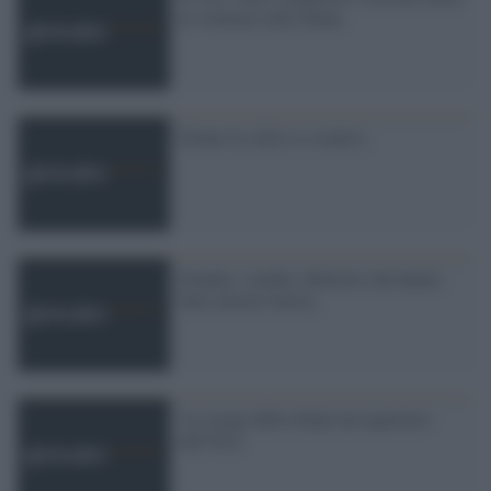
la violenza sulle donne
Donne in cella (e a teatro)
Irlanda, i medici obiettori che hanno
fatto morire Savita
'La strage delle donne nel quartiere
dell''Ilva'