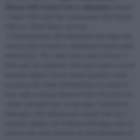
Missione delle Nazioni Unite in Afghanistan
(Unama)
e Ohchr (Ufficio dell”Alto Commissariato delle Nazioni
Unite per i Diritti Umani), dal titolo:
“L”implementazione dell”eliminazione della legge sulla
violenza contro le donne in Afghanistan ha ancora molta
strada da fare”. Piò o meno come scalare l”Everest. A
piedi scalzi. Per rendersene conto basta visitare le carceri
femminili afghane e trovarci dentro ragazzine e donne
arrestate perché vittime di brutali forme di violenza in
casa o nella società per farsene un”idea (chi scrive ne ha
visitate a più riprese due, un anno dopo l”introduzione
della legge). Nell”inchiesta delle Nazioni Unite che si
concentra, appunto, sull”inefficacia della legge contro la
violenza sulle donne introdotta nel 2009 (Elimination of