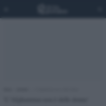
Home
>
Attualità
>
‘L”Afghanistan non è delle donne’
'L''Afghanistan non è delle donne'