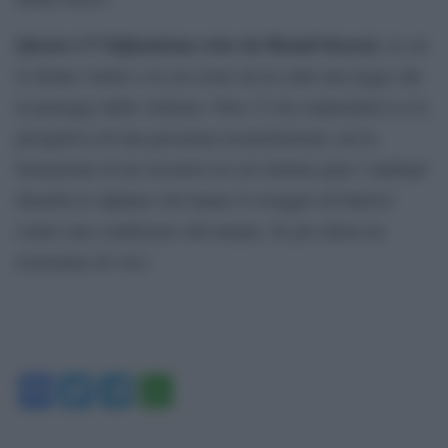
Questo è l”Afghanistan retto da Hamid Karzai
, in cui
le donne votano e in cui esiste da tre anni una legge che
le protegge dalla violenza. Non c”è da sorprendersi se la
prospettiva di una prossima riconciliazione con la
formazione di un esecutivo in cui siedono pure i talebani
disturba le afghane che hanno il coraggio di battersi
contro una condizione sub-umana. Se per allora ne
resteranno di vive.’
Facebook
Twitter
Telegram
WhatsApp