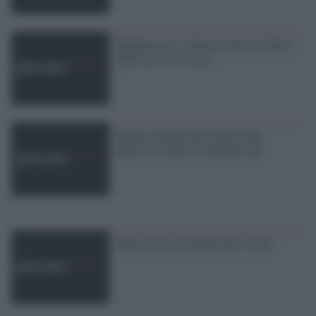
Afghanistan, violenza contro le donne.
1000 casi in tre mesi
Bomba talebana per Hanifa Safi,
aiutava le donne in Afghanistan
Ogni giorno un femmicidio in più