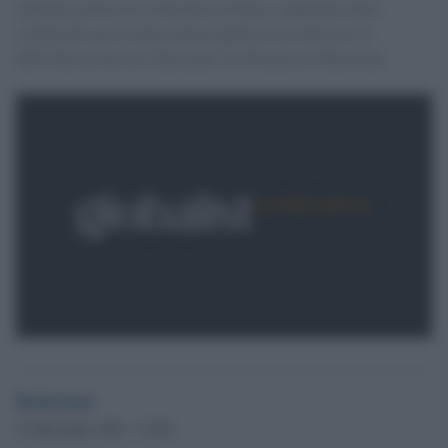
'Qualche giorno fa l''omicidio di Najia, impegnata nelle
istituzioni, poco tempo prima quello di un''attivista. E
dall''Onu un dossier choccante. Di [Francesca Marretta]'
Redazione
13 Dicembre 2012 - 13.00