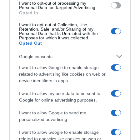
I want to opt-out of processing my
consent section.
Personal Data for Targeted Advertising.
Opted In
I want to opt-out of Collection, Use,
Retention, Sale, and/or Sharing of my
Personal Data that Is Unrelated with the
Purposes for which it was collected.
Opted Out
Google consents
Syndication
Culture
I want to allow Google to enable storage
related to advertising like cookies on web or
Salute
Globalist
device identifiers in apps.
Megachip
Globalscience
I want to allow my user data to be sent to
Google for online advertising purposes.
GiULia
Globalsport
I want to allow Google to send me
Prima Pagina
personalized advertising.
I want to allow Google to enable storage
related to analytics like cookies on web or