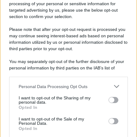
L'editoriale /
Le mostruose donne dell'Odissea di Nolan
processing of your personal or sensitive information for
targeted advertising by us, please use the below opt-out
section to confirm your selection.
Please note that after your opt-out request is processed you
L'editoriale /
Riecco il “patto Meloni – Schlein”. Contro i
may continue seeing interest-based ads based on personal
deepfake in campagna elettorale. Questa volta funzionerà?
information utilized by us or personal information disclosed to
third parties prior to your opt-out.
You may separately opt-out of the further disclosure of your
personal information by third parties on the IAB’s list of
La storia /
Le 10 maestre che già 120 anni fa ottennero, per
downstream participants.
10 mesi, il diritto di voto
Personal Data Processing Opt Outs
This information may also be disclosed by us to third parties
on the IAB’s List of Downstream Participants that may further
I want to opt-out of the Sharing of my
disclose it to other third parties.
personal data.
Pordenone /
Il Premio Airone di Carta 2026 a GiULiA
Opted In
Please note that this website/app uses one or more Google
giornaliste: promuove la cultura della parità
services and may gather and store information including but
I want to opt-out of the Sale of my
Personal Data.
not limited to your visit or usage behaviour. You may click to
Opted In
grant or deny consent to Google and its third-party tags to
use your data for below specified purposes in below Google