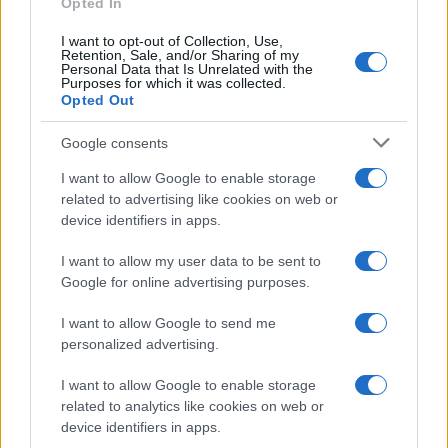
Opted In
I want to opt-out of Collection, Use,
Retention, Sale, and/or Sharing of my
Personal Data that Is Unrelated with the
Purposes for which it was collected.
Opted Out
Google consents
Syndication
Culture
I want to allow Google to enable storage
related to advertising like cookies on web or
Salute
Globalist
device identifiers in apps.
Megachip
Globalscience
I want to allow my user data to be sent to
Google for online advertising purposes.
GiULia
Globalsport
I want to allow Google to send me
Prima Pagina
personalized advertising.
I want to allow Google to enable storage
related to analytics like cookies on web or
Giornale dello
Facebook
device identifiers in apps.
Spettacolo