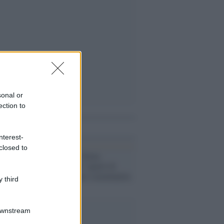
sonal or
ection to
i anche
nterest-
closed to
La denuncia /
Siena:
esposizione di "quarti di
donna" in tv per scaramanzia
 third
Downstream