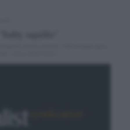
squillo”
 "baby squillo"
colleghi del consiglio nazionale, l''OdG ha bandito questa
anni: viola la Carta di Treviso'