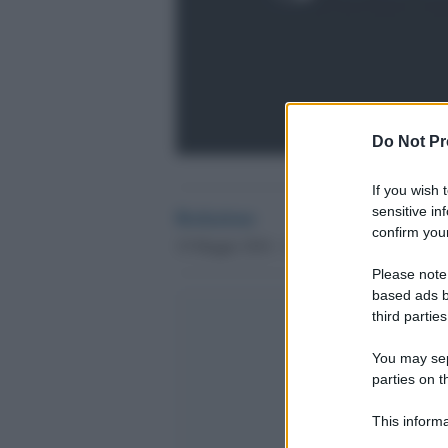
Do Not Pr
If you wish 
sensitive in
Redazione
confirm your
19 Maggio 2016 - 14.52
Please note
based ads b
third parties
You may sepa
parties on t
This informa
Participants