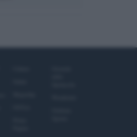
Culture
Giornale
dello
Salute
Spettacolo
Megachip
nce
Wondernet
GiULia
Giuliana
Sgrena
Prima
Pagina