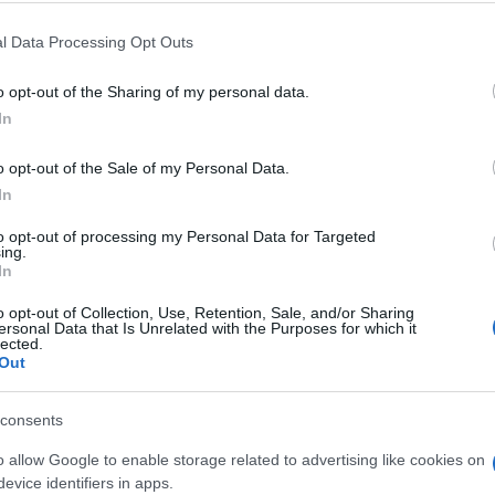
 that this website/app uses one or more Google services and may gath
l Data Processing Opt Outs
including but not limited to your visit or usage behaviour. You may click 
 to Google and its third-party tags to use your data for below specifi
o opt-out of the Sharing of my personal data.
ogle consent section.
In
 di Giulia che da anni si batte contro l”uso di
o opt-out of the Sale of my Personal Data.
In
to opt-out of processing my Personal Data for Targeted
 dei giornalisti, riunito a Roma nei giorni 17,
ing.
In
 all’unanimità il seguente ordine del giorno:
o opt-out of Collection, Use, Retention, Sale, and/or Sharing
ersonal Data that Is Unrelated with the Purposes for which it
dei giornalisti ricorda a tutte le colleghe e ai
lected.
Out
veri, approvato dal Cnog ed entrato in vigore il 3
rta di Treviso e a poche altre Carte, il
consents
o autonomo.
o allow Google to enable storage related to advertising like cookies on
evice identifiers in apps.