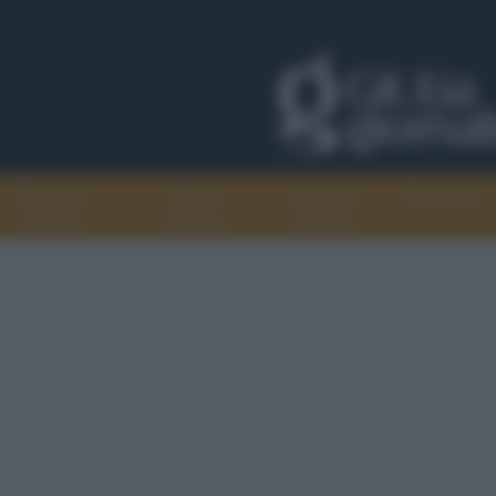
Progetti di
Libri di
Agenda di
Recensioni
GiULiA
GiULiA
GiULiA