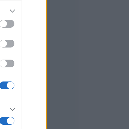
er and store
to grant or
ed purposes