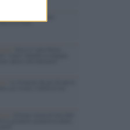
ione
toriale /
Le mostruose donne
Odissea di Nolan
toriale /
Riecco il “patto Meloni –
in”. Contro i deepfake in campagna
orale. Questa volta funzionerà?
oria /
Le 10 maestre che già 120 anni fa
nero, per 10 mesi, il diritto di voto
enone /
Il Premio Airone di Carta 2026
LiA giornaliste: promuove la cultura
 parità