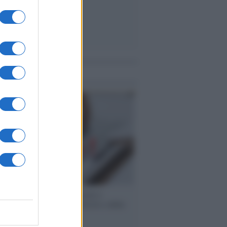
me notizie
 speech /
Piattaforme sessiste e
ine: la solidarietà di GiULIA e delle
 tutte le vittime