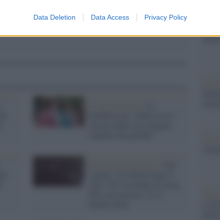
redaz
Data Deletion
Data Access
Privacy Policy
L'edi
dell'
L'edi
Schle
elett
e
La segnalazione /
Le
nni
bambine non “fanno sesso”
i
con gli adulti ma vengono
stuprate dai pedofili
La st
otten
e
Democrazia paritaria /
Che
nni
“genere” di Ordine dopo il
i
voto? 25% di donne al Cnog,
40% nei territori, 21 le
Pord
Giulie elette
a GiU
della