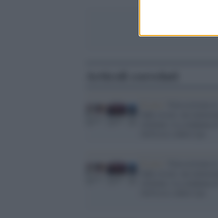
Articoli correlati
Il caso /
Non esistono l
baby escort, ma minore
sfruttate. La condanna d
GiULiA e delle Cpo
Il caso /
Non esistono l
baby escort, ma minore
sfruttate. La condanna d
GiULiA e delle Cpo