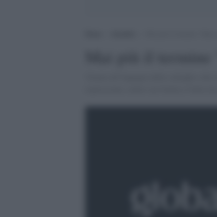
Home
>
Attualità
>
Mai più il termine “baby 
Mai più il termine
'Grazie all''impegno delle colleghe e dei 
espressione, contro cui Giulia si batte da 