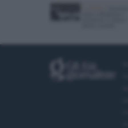
La proposta /
Stereotipi
genere, obblighiamo il
giornalismo a cambiare
parole e racconto
Fa
Tw
In
Li
Co
Ch