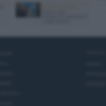
 di
Manifesto di Venezia /
Esposto contro
Parmapress24: quell'articolo
è gogna mediatica
Syndication
cebook
itter
Globalist
stagram
Globalscie
nkedIn
Globalsport
okie Policy
i siamo