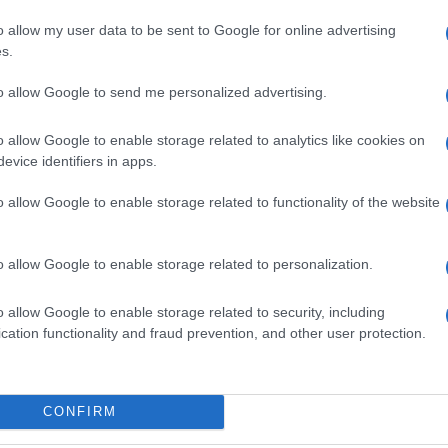
televisive, cartacee e online, fanno della
o allow my user data to be sent to Google for online advertising
empio, è un”inammissibile violazione di questa
s.
 gli uomini che abusano di loro, i pedofili,
to allow Google to send me personalized advertising.
ì grave non ci sono attenuanti. Usare i termini
oro. Scambiare le vittime con i colpevoli dà
Ulti
o allow Google to enable storage related to analytics like cookies on
evice identifiers in apps.
 fuorviante
“.
o allow Google to enable storage related to functionality of the website
po Pari Opportunità dell”OdG.’
o allow Google to enable storage related to personalization.
o allow Google to enable storage related to security, including
cation functionality and fraud prevention, and other user protection.
pp
Hate
misog
CONFIRM
Cpo a