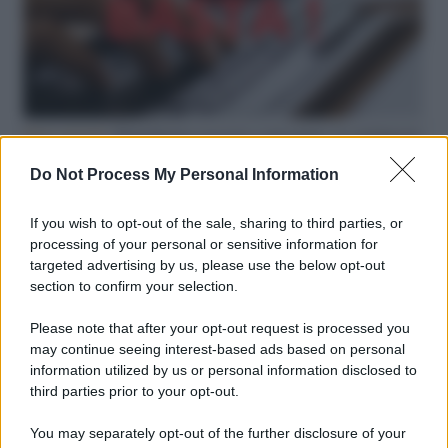
Hate speech /
Piattaforme sessiste e misogine: la solidarietà
di GiULIA e delle Cpo a tutte le vittime
Do Not Process My Personal Information
redazione
If you wish to opt-out of the sale, sharing to third parties, or
L'editoriale /
Le mostruose donne dell'Odissea di Nolan
processing of your personal or sensitive information for
targeted advertising by us, please use the below opt-out
section to confirm your selection.
Please note that after your opt-out request is processed you
L'editoriale /
Riecco il “patto Meloni – Schlein”. Contro i
may continue seeing interest-based ads based on personal
deepfake in campagna elettorale. Questa volta funzionerà?
information utilized by us or personal information disclosed to
third parties prior to your opt-out.
You may separately opt-out of the further disclosure of your