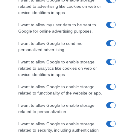
I want to allow Google to enable storage
related to advertising like cookies on web or
Salute
Globalist
device identifiers in apps.
Megachip
Globalscience
I want to allow my user data to be sent to
Google for online advertising purposes.
GiULia
Globalsport
I want to allow Google to send me
Prima Pagina
personalized advertising.
I want to allow Google to enable storage
related to analytics like cookies on web or
Giornale dello
Facebook
device identifiers in apps.
Spettacolo
Twitter
I want to allow Google to enable storage
Wondernet
related to functionality of the website or app.
Instagram
Giuliana Sgrena
I want to allow Google to enable storage
LinkedIn
related to personalization.
Cookie Policy
I want to allow Google to enable storage
related to security, including authentication