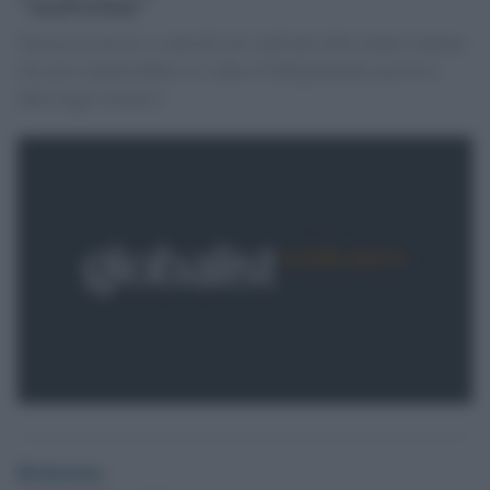
"malvelate"
'Decine di arresti e controlli nei confronti delle donne iraniane
che non rispetterebbero il codice d''abbigliamento previsto
dalla legge islamica'
Redazione