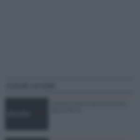
Articoli correlati
Timbuctu, donne senza velo arrestate
dagli islamisti