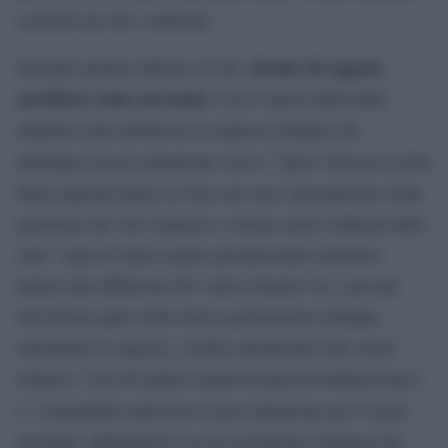
controlli nei loro confronti.
decine di ragazze
Secondo quanto riferisce il sito,
sarebbero state arrestate.
Con l”inizio della bella
stagione sono numerose le ragazze iraniane che
l”hijab.
attenuano la loro attenzione verso
Diverse scuole
della capitale hanno avviato un corso specializzato sulla
questione del velo islamico e alcuni centri culturali della
citta” santa di Qom stanno promuovendo iniziative
mirate alla diffusione dei valori islamici tra i giovani.
Una buona parte della nuova generazione iraniana,
soprattutto le ragazze, sembra allontanarsi dai valori
religiosi. Uno dei primi segnali di questa tendenza laica
hijab
e” constatabile nella loro scarsa attenzione per l”
,
diventato obbligatorio con la rivoluzione islamica del