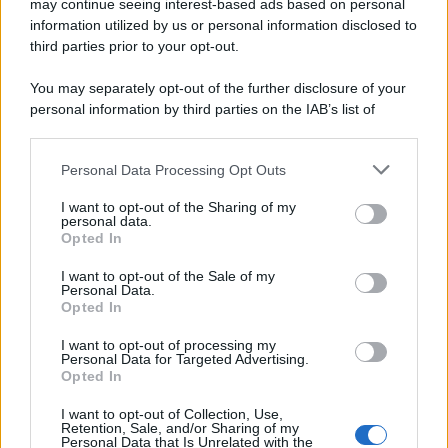
L'editoriale /
Riecco il “patto Meloni – Schlein”. Contro i
may continue seeing interest-based ads based on personal
deepfake in campagna elettorale. Questa volta funzionerà?
information utilized by us or personal information disclosed to
third parties prior to your opt-out.
You may separately opt-out of the further disclosure of your
personal information by third parties on the IAB’s list of
La storia /
Le 10 maestre che già 120 anni fa ottennero, per
downstream participants.
10 mesi, il diritto di voto
Personal Data Processing Opt Outs
This information may also be disclosed by us to third parties
on the IAB’s List of Downstream Participants that may further
I want to opt-out of the Sharing of my
disclose it to other third parties.
personal data.
Pordenone /
Il Premio Airone di Carta 2026 a GiULiA
Opted In
Please note that this website/app uses one or more Google
giornaliste: promuove la cultura della parità
services and may gather and store information including but
I want to opt-out of the Sale of my
Personal Data.
not limited to your visit or usage behaviour. You may click to
Opted In
grant or deny consent to Google and its third-party tags to
use your data for below specified purposes in below Google
I want to opt-out of processing my
consent section.
Personal Data for Targeted Advertising.
Opted In
I want to opt-out of Collection, Use,
Retention, Sale, and/or Sharing of my
Personal Data that Is Unrelated with the