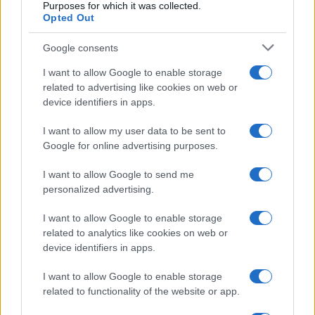
Purposes for which it was collected.
Opted Out
Google consents
Syndication
Culture
I want to allow Google to enable storage
related to advertising like cookies on web or
Salute
Globalist
device identifiers in apps.
Megachip
Globalscience
I want to allow my user data to be sent to
Google for online advertising purposes.
GiULia
Globalsport
I want to allow Google to send me
Prima Pagina
personalized advertising.
I want to allow Google to enable storage
related to analytics like cookies on web or
Giornale dello
Facebook
device identifiers in apps.
Spettacolo
Twitter
I want to allow Google to enable storage
Wondernet
related to functionality of the website or app.
Instagram