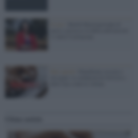
Il caso /
Marilù Mastrogiovanni di
nuovo a processo in difesa dell'articolo
21 della Costituzione
Hate speech /
Piattaforme sessiste e
misogine: la solidarietà di GiULIA e
delle Cpo a tutte le vittime
Ultime notizie