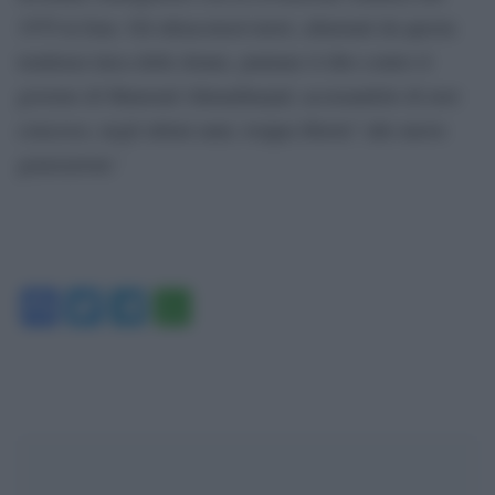
1979 in Iran. Gli ultraconservatori, allarmati da questa
tendenza laica delle donne, puntano il dito contro il
governo di Mamoud Ahmadinejad, accusandolo di aver
concesso, negli ultimi anni, troppa liberta” alle nuove
generazioni.’
Facebook
Twitter
Telegram
WhatsApp