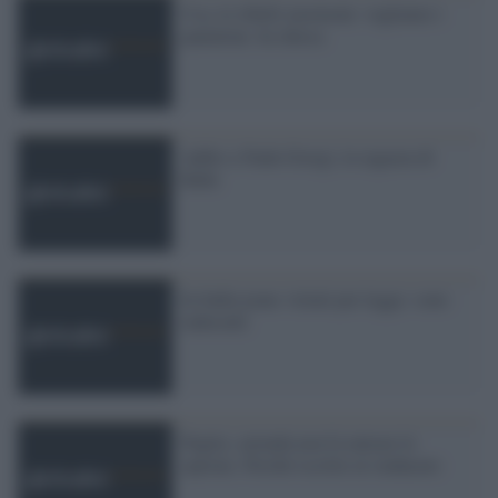
Usa, le ribelli mormoni: vogliamo i
pantaloni. In chiesa
Addio a Nada Giorgi, la ragazza di
Bube
In India jeans vietati per legge: sono
indecenti
Puglia: azienda non fa entrare le
operaie. Perché iscritte al sindacato