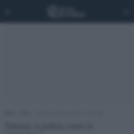
Home
>
News
>
Teheran, la polizia contro le “malvelate”
Teheran, la polizia contro le