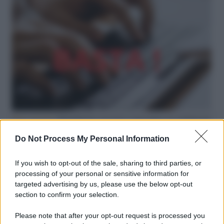
Hate speech /
Piattaforme sessiste e misogine: la solidarietà
di GiULIA e delle Cpo a tutte le vittime
Do Not Process My Personal Information
redazione
If you wish to opt-out of the sale, sharing to third parties, or
L'editoriale /
Le mostruose donne dell'Odissea di Nolan
processing of your personal or sensitive information for
targeted advertising by us, please use the below opt-out
section to confirm your selection.
Please note that after your opt-out request is processed you