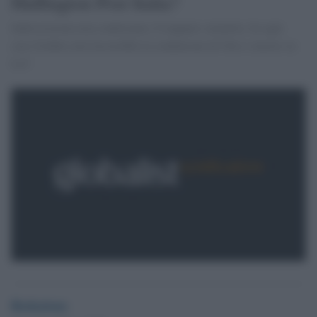
Huffington Post Italia?
Indiscrezione non confermata. E neppure smentita. In ogni
caso Gruber non lascerebbe la conduzione di Otto e mezzo su
La7.
Redazione