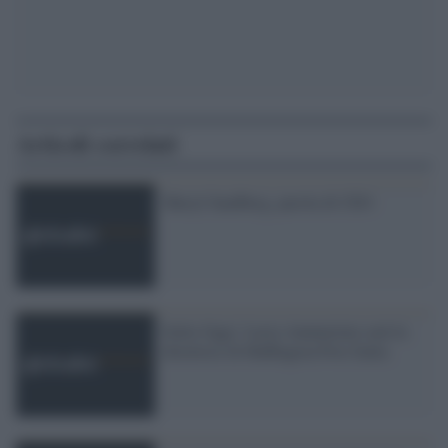
Articoli correlati
Sheryl Sandberg, parola di CEO
Italia Oggi: Lucia Annunziata sarà la
direttrice di Huffington Post Italia