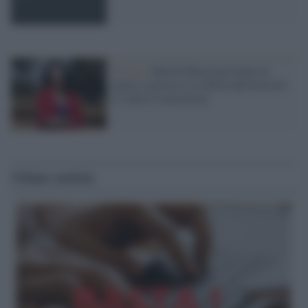
Il caso /
Marilù Mastrogiovanni di
nuovo a processo in difesa dell'articolo
21 della Costituzione
Ultime notizie