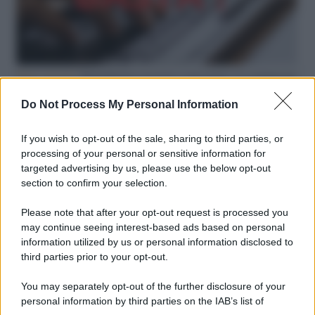
Hate speech /
Piattaforme sessiste e misogine: la solidarietà
di GiULIA e delle Cpo a tutte le vittime
Do Not Process My Personal Information
redazione
If you wish to opt-out of the sale, sharing to third parties, or
L'editoriale /
Le mostruose donne dell'Odissea di Nolan
processing of your personal or sensitive information for
targeted advertising by us, please use the below opt-out
section to confirm your selection.
Please note that after your opt-out request is processed you
L'editoriale /
Riecco il “patto Meloni – Schlein”. Contro i
may continue seeing interest-based ads based on personal
deepfake in campagna elettorale. Questa volta funzionerà?
information utilized by us or personal information disclosed to
third parties prior to your opt-out.
You may separately opt-out of the further disclosure of your
personal information by third parties on the IAB’s list of
La storia /
Le 10 maestre che già 120 anni fa ottennero, per