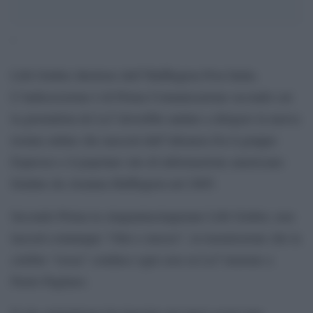
‘
Lilli Gruber direttore dell”Huffington Post Italia.
L”indiscrezione è di Prima Comunicazione secondo cui
la giornalista de La7 dovrebbe andare a dirigere la nuova
testata online che nascerà dall”alleanza fra il gruppo
Espresso e il popolare sito di informazione americano
fondato da Arianna Huffington nel 2005.
Secondo Prima la cinquantacinquenne Lilli Gruber, non
lascerà comunque “Otto e mezzo”, la trasmissione che la
celebre “rossa” conduce ogni sera su La7 insieme a
Paolo Pagliaro.