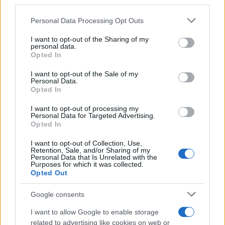
downstream participants.
10 mesi, il diritto di voto
Personal Data Processing Opt Outs
This information may also be disclosed by us to third parties
on the IAB’s List of Downstream Participants that may further
I want to opt-out of the Sharing of my
disclose it to other third parties.
personal data.
Pordenone /
Il Premio Airone di Carta 2026 a GiULiA
Opted In
Please note that this website/app uses one or more Google
giornaliste: promuove la cultura della parità
services and may gather and store information including but
I want to opt-out of the Sale of my
Personal Data.
not limited to your visit or usage behaviour. You may click to
Opted In
grant or deny consent to Google and its third-party tags to
use your data for below specified purposes in below Google
I want to opt-out of processing my
consent section.
Personal Data for Targeted Advertising.
Opted In
I want to opt-out of Collection, Use,
Retention, Sale, and/or Sharing of my
Personal Data that Is Unrelated with the
Purposes for which it was collected.
Opted Out
Google consents
Syndication
Culture
I want to allow Google to enable storage
related to advertising like cookies on web or