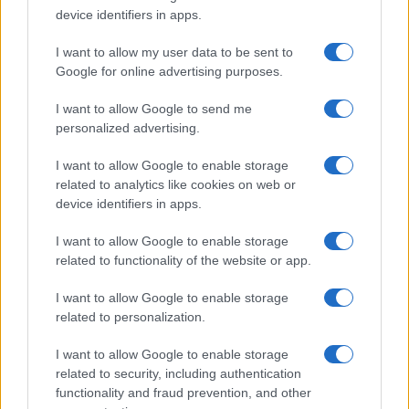
Salute
Globalist
device identifiers in apps.
Megachip
Globalscience
I want to allow my user data to be sent to
Google for online advertising purposes.
GiULia
Globalsport
I want to allow Google to send me
Prima Pagina
personalized advertising.
I want to allow Google to enable storage
related to analytics like cookies on web or
Giornale dello
Facebook
device identifiers in apps.
Spettacolo
Twitter
I want to allow Google to enable storage
Wondernet
related to functionality of the website or app.
Instagram
Giuliana Sgrena
I want to allow Google to enable storage
LinkedIn
related to personalization.
Cookie Policy
I want to allow Google to enable storage
related to security, including authentication
Chi siamo
functionality and fraud prevention, and other