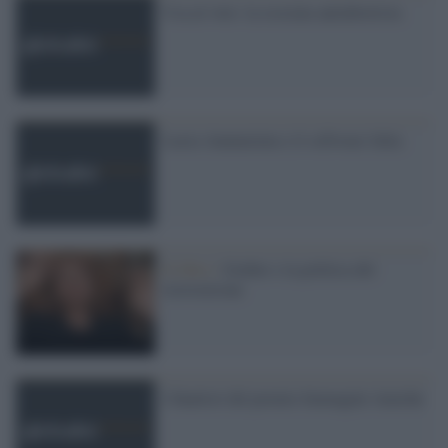
Usa al voto: la crociata antiabortista
Lucia Annunziata e il software Julia
Il libro /
Gruber e la politica del
testosterone
I finalisti del premio Immagini Amiche