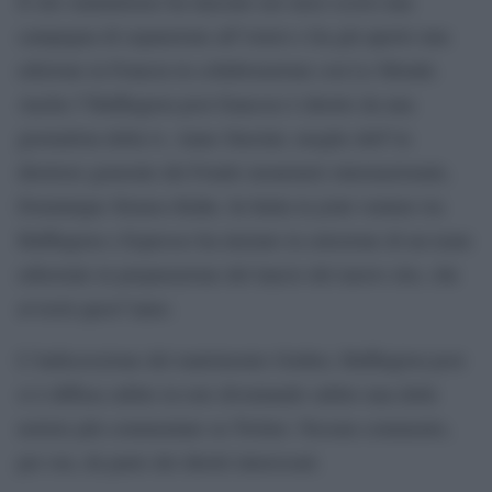
Il sito statunitense ha lanciato nei mesi scorsi una
campagna di espansione all”estero e ha già aperto una
edizione in Francia in collaborazione con Le Monde.
Anche l”Huffington post francese è diretto da una
giornalista della tv, Anne Sinclair, moglie dell”ex
direttore generale del Fondo monetario internazionale,
Dominique Strauss-Kahn. In Italia la joint venture tra
Huffington e Espresso ha iniziato la selezione di un team
editoriale in preparazione del lancio del nuovo sito, che
avverrà quest”anno.
L”indiscrezione del matrimonio Gruber, Huffington post
si è diffusa subito in rete diventando subito una delle
notizie più commentate su Twitter. Nessun commento,
per ora, da parte dei diretti interessati.