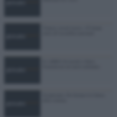
'Francia, record storico. 155 donne
elette all''assemblea nazionale'
IL LIBRO/ Irriverenti e libere.
Femminismi nel nuovo millennio
Scioperiamo. Per fermare la Cultura
della violenza