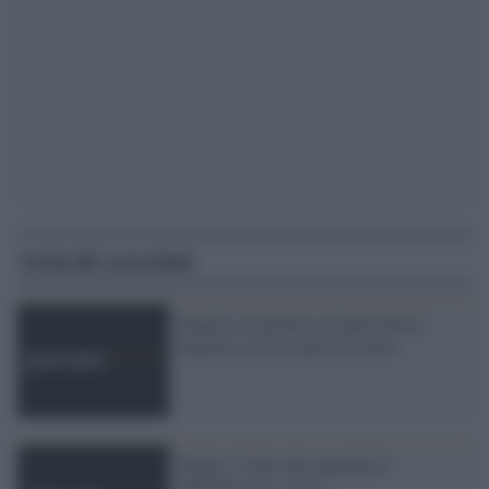
Articoli correlati
Francia, il premier Ayrault invita i
ministri a corso anti-sessismo
'Parigi, l''asilo che cancella le
differenze tra i sessi'