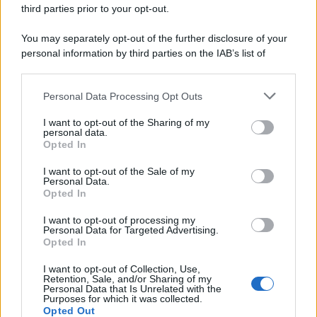
third parties prior to your opt-out.
You may separately opt-out of the further disclosure of your
personal information by third parties on the IAB’s list of
La storia /
Le 10 maestre che già 120 anni fa ottennero, per
downstream participants.
10 mesi, il diritto di voto
Personal Data Processing Opt Outs
This information may also be disclosed by us to third parties
on the IAB’s List of Downstream Participants that may further
I want to opt-out of the Sharing of my
disclose it to other third parties.
personal data.
Pordenone /
Il Premio Airone di Carta 2026 a GiULiA
Opted In
Please note that this website/app uses one or more Google
giornaliste: promuove la cultura della parità
services and may gather and store information including but
I want to opt-out of the Sale of my
Personal Data.
not limited to your visit or usage behaviour. You may click to
Opted In
grant or deny consent to Google and its third-party tags to
use your data for below specified purposes in below Google
I want to opt-out of processing my
consent section.
Personal Data for Targeted Advertising.
Opted In
I want to opt-out of Collection, Use,
Retention, Sale, and/or Sharing of my
Personal Data that Is Unrelated with the
Purposes for which it was collected.
Opted Out