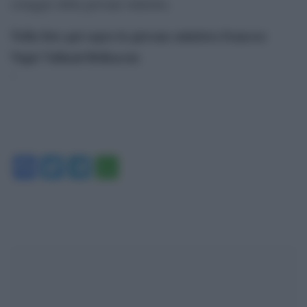
coraggio della giovane ministra.
Nella foto qui sopra la giovane ministra francese
Najat Vallaud-Belkacem
‘
Facebook
Twitter
Telegram
WhatsApp