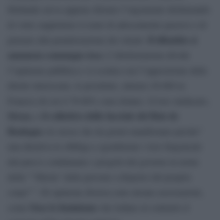
Hollande aveva appena sfiorato l”argomento dichiarando
di voler sopprimere il reato di adescamento passivo e di
Il dibattito si
pensare alla penalizzazione dei clienti.
annuncia comunque teso.
L”abolizionismo divide
l”opinione pubblica e si scontra con l”opposizione delle
dirette interessate, le prostitute, almeno 20.000 in
Francia (di cui il 70-80% sono donne). Il loro sindacato,
Strass,
il collettivo delle lucciole del Bois de
e
Boulogne
(le stesse che da giorni manifestano perche”
una direttiva le obbliga a sgomberare i loro furgoncini
dal parco) condannano i progetti del governo in nome
della ””liberta” delle persone a disporre del proprio
corpo””. Di opinione diversa sono alcune associazioni,
Osez le feminisme
come
che lodano al contrario il