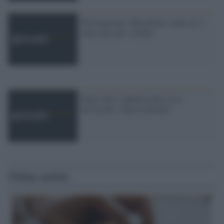
Prostituzione: Barcellona, multe di 3
mila euro per i clienti
'Euro 2012, industria del sesso
all''assalto. Ong in allarme'
Ultime notizie