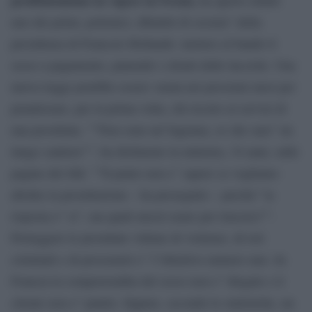
uno dei primi, polemici, dibattiti di societa” della
presidenza di Francois Hollande: mettere al bando il
sesso a pagamento, punendo i clienti delle lucciole. Una
nuova legge potebbe essere varata nei prossimi mesi per
penalizzare, per la prima volta, chi ricorre ai servizi di
una prostituta. ””Non sono un”ingenua, so che sara” un
lungo cantiere””, ha dichiarato la ministra, 34 anni, sulle
pagine del Jdd. ””Il punto non e” sapere se vogliamo
abolire la prostituzione – ha proseguito – perche” la
risposta e” si”, ma quali mezzi usare per riuscirci””.
Proteggere le prostitute vittime di violenze, di reti
criminali e di prosseneti e” l”obiettivo numero uno. In
Francia la compravendita del sesso non e” illegale e il
cliente non e” punito. Eppure, secondo le statistiche, un