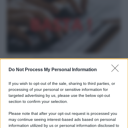
Hate speech /
Piattaforme sessiste e misogine: la solidarietà
di GiULIA e delle Cpo a tutte le vittime
Do Not Process My Personal Information
redazione
If you wish to opt-out of the sale, sharing to third parties, or
L'editoriale /
Le mostruose donne dell'Odissea di Nolan
processing of your personal or sensitive information for
targeted advertising by us, please use the below opt-out
section to confirm your selection.
Please note that after your opt-out request is processed you
L'editoriale /
Riecco il “patto Meloni – Schlein”. Contro i
may continue seeing interest-based ads based on personal
deepfake in campagna elettorale. Questa volta funzionerà?
information utilized by us or personal information disclosed to