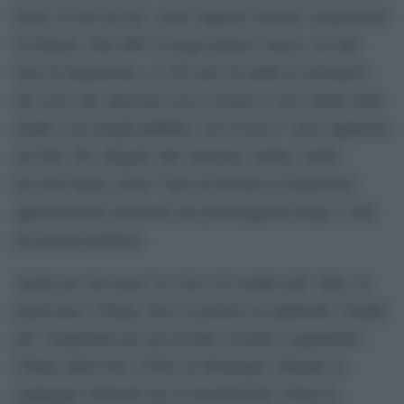
uomo su otto ha gia” avuto rapporti sessuali a pagamento
in Francia. Dal 2003 la legge punisce invece con due
mesi di detenzione e 3.750 euro di multa le lavoratrici
del sesso che adescano con le avances i loro clienti nelle
strade e nei luoghi pubblici, ma il testo e” poco applicato
nei fatti. Per sfuggire alla sanzione, inoltre, molte
lucciole hanno avuto l”idea di lavorare in furgoncini
appositamente attrezzati che parcheggiano lungo i viali
dei parchi periferici.
Anche per loro pero” la vita si fa sempre piu” dura, in
particolare a Parigi, dove la polizia sta ripulendo i luoghi
piu” frequentati per gli incontri sessuali a pagamento.
Ultimo della lista, il Bois de Boulogne. Durante la
campagna elettorale per le presidenziali, Francois