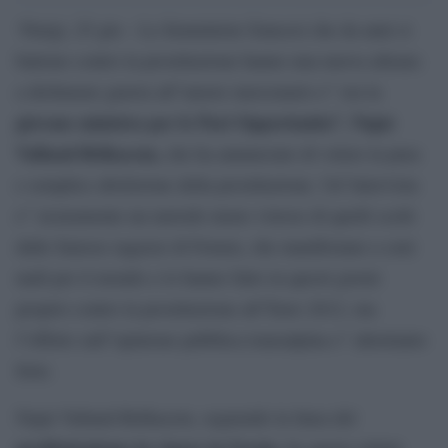
‘Parigi, 25 giu – Le femministe francesi che da anni si
battono contro la prostituzione hanno una nuova alleata:
a dichiarare guerra all”amore mercenario e” ora la
giovane ministra per le Pari Opportunita”, Najat
Vallaud-Belkacem,
che ha annunciato di volere la pura
e semplice abolizione della prostituzione. Un”intervista
e” sicuramente un metodo meno vistoso di quelli scelti
dalle famose ragazze di Femen, che manifestano a seni
nudi per il mondo e lo hanno fatto in questi giorni
proprio contro la prostituzione all”Euro 2012, ma
l”effetto sull”opinione pubblica transalpina e” altrettanto
forte.
Najat Vallaud-Belkacem, seguendo la linea del
proibizionismo in vigore in Svezia,
ha aperto infatti