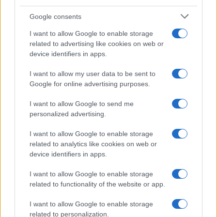
Google consents
Syndication
Culture
I want to allow Google to enable storage
related to advertising like cookies on web or
Salute
Globalist
device identifiers in apps.
Megachip
Globalscience
I want to allow my user data to be sent to
Google for online advertising purposes.
GiULia
Globalsport
I want to allow Google to send me
Prima Pagina
personalized advertising.
I want to allow Google to enable storage
related to analytics like cookies on web or
Giornale dello
Facebook
device identifiers in apps.
Spettacolo
Twitter
I want to allow Google to enable storage
Wondernet
related to functionality of the website or app.
Instagram
Giuliana Sgrena
I want to allow Google to enable storage
LinkedIn
related to personalization.