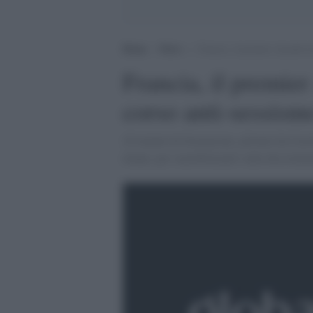
Home
>
News
>
Francia, il premier Ayrault in
Francia, il premier 
corso anti-sessism
45 minuti di formazione, pilotati da Carol
donne, per sensibilizzarli sulla discrimin