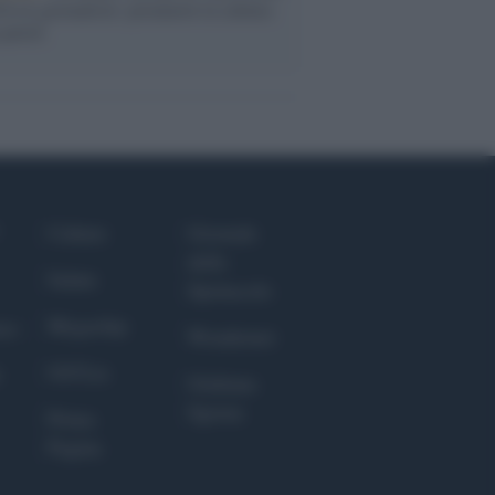
LiA giornaliste: promuove la cultura
 parità
Culture
Giornale
dello
Salute
Spettacolo
Megachip
nce
Wondernet
GiULia
Giuliana
Sgrena
Prima
Pagina