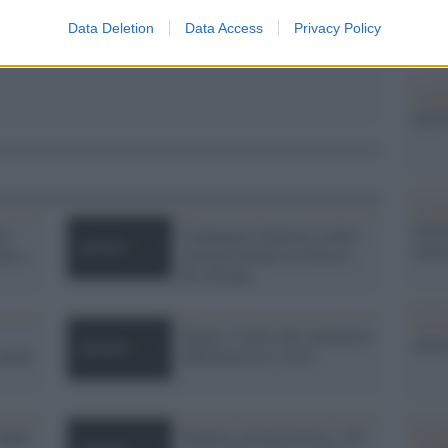
Cpo a
Data Deletion
Data Access
Privacy Policy
redaz
L'edi
dell'
L'edi
Schle
ri
Campagna Amnesty contro
elett
ino e
violenza donne in Africa e
M. Oriente
La st
'Parigi, l''asilo che cancella le
otten
anche
differenze tra i sessi'
 delle
'Francia, record storico. 155
Pord