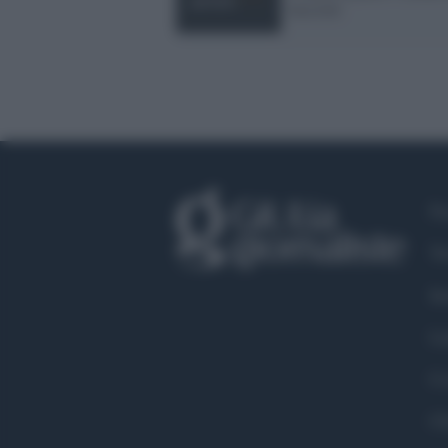
lucciole
Fa
Tw
In
Li
Co
Ch