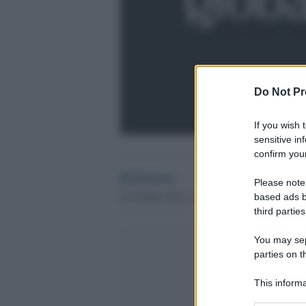
Do Not Pr
If you wish 
sensitive in
confirm your
Redazione
Please note
23 Ottobre 2012 - 09.51
based ads b
third parties
You may sepa
parties on t
This informa
Participants