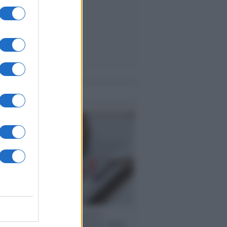
me notizie
 speech /
Piattaforme sessiste e
ine: la solidarietà di GiULIA e delle