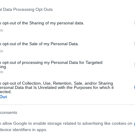
 that this website/app uses one or more Google services and may gath
l Data Processing Opt Outs
including but not limited to your visit or usage behaviour. You may click 
 to Google and its third-party tags to use your data for below specifi
o opt-out of the Sharing of my personal data.
ogle consent section.
In
o opt-out of the Sale of my Personal Data.
In
mo per tutti componenti del governo francese: a
to opt-out of processing my Personal Data for Targeted
se Jean-Marc Ayrault che, in una circolare, invita
ing.
In
tri a partecipare a una sessione di
o opt-out of Collection, Use, Retention, Sale, and/or Sharing
l sessismo. Quarantacinque minuti di formazione,
ersonal Data that Is Unrelated with the Purposes for which it
lected.
 feminisme
, Caroline de Haas, diventata
Out
em, l”attuale ministra per i Diritti delle donne.
consents
della Giustizia, e Michel Sapin, ministro del
o allow Google to enable storage related to advertising like cookies on
nche Sthephane Le Foll, responsabile
evice identifiers in apps.