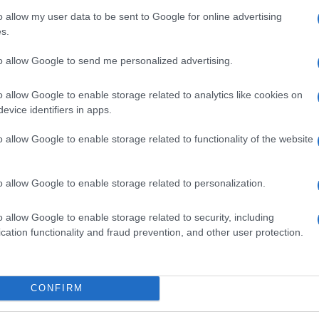
ua esperienza al sito internet del settimanale
o allow my user data to be sent to Google for online advertising
, Stephane Le Foll dice di essersi ””accorto che
s.
la funzione pubblica””. Quanto a lui, assicura di
to allow Google to send me personalized advertising.
uomo e donna al momento di formare il suo
o allow Google to enable storage related to analytics like cookies on
 ciò, non scampa a una pessima gaffe tipica di
evice identifiers in apps.
eni di buone intenzioni ma nel profondo
Ulti
o allow Google to enable storage related to functionality of the website
Ho tentato di promuovere al massimo le donne,
olto tecnici…”. ‘
o allow Google to enable storage related to personalization.
o allow Google to enable storage related to security, including
cation functionality and fraud prevention, and other user protection.
pp
CONFIRM
Hate
misog