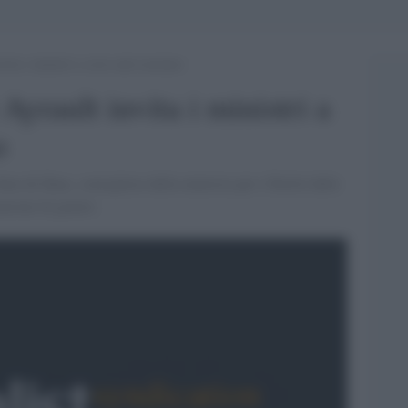
vita i ministri a corso anti-sessismo
Ayrault invita i ministri a
o
ine de Haas, consigliera della ministra per i Diritti delle
azione di genere.