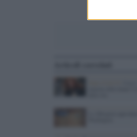
Articoli correlati
Dopo-Covid 19 /
Cosa è
mancato delle donne? L'
della vita
Le 100esperte approdan
Washington