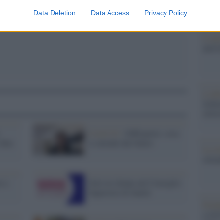
redaz
Data Deletion
Data Access
Privacy Policy
L'edi
dell'
L'edi
Schle
elett
Covid 19 /
100Esperte: cosa
idea
ci attende dal futuro
La st
otten
o a
Solo tre donne nel Consiglio
Superiore di Sanità
Pord
a GiU