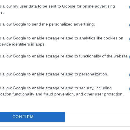
ersani, giornalista e “Giulia” – così come
o allow my user data to be sent to Google for online advertising
organizzatrici – dell’evento online promosso
s.
o delle donne di Bologna e Network italiano
to allow Google to send me personalized advertising.
o allow Google to enable storage related to analytics like cookies on
 media rappresentano le scienziate, di quanta
evice identifiers in apps.
Ulti
nze sull’immaginario dell’opinione pubblica e
o allow Google to enable storage related to functionality of the website
tito che intende riflettere anche sul ruolo prezioso
onfiggere le pandemie e raggiungere la salute
o allow Google to enable storage related to personalization.
o allow Google to enable storage related to security, including
cation functionality and fraud prevention, and other user protection.
pp
Hate
CONFIRM
misog
Cpo a