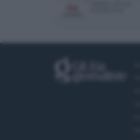
100donne contro gli
stereotipi cresce
Fa
Tw
In
Li
Co
Ch