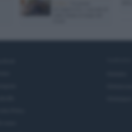
della
Il libro /
Un giorno
all’improvviso: i racconti di
sedici donne al tempo del
Covid
Syndication
cebook
itter
Globalist
stagram
Globalscie
nkedIn
Globalsport
okie Policy
i siamo