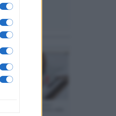
me notizie
 speech /
Piattaforme sessiste e
ine: la solidarietà di GiULIA e delle
 tutte le vittime