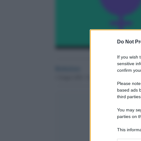
Do Not Pr
If you wish 
sensitive in
Redazione
confirm your
1 Giugno 2020 - 01.04
Please note
based ads b
third parties
You may sepa
parties on t
This informa
Participants