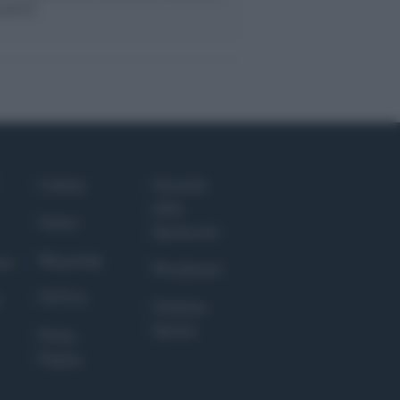
 parità
Culture
Giornale
dello
Salute
Spettacolo
Megachip
nce
Wondernet
GiULia
Giuliana
Sgrena
Prima
Pagina