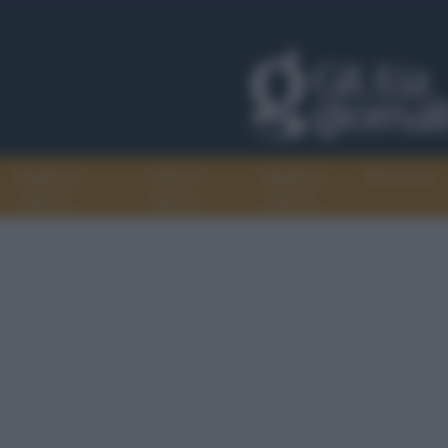
Progetti di
Libri di
Agenda di
Recensioni
GiULiA
GiULiA
GiULiA