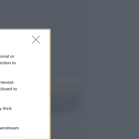
sonal or
ection to
i anche
nterest-
closed to
Il Rapporto /
Censis, con la
pandemia le donne perdono il
lavoro, ma guadagnano in
 third
stress
Downstream