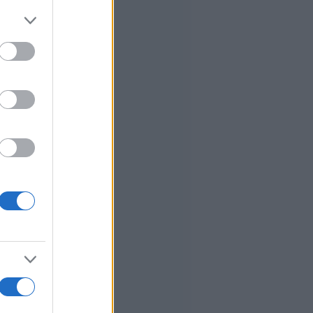
er and store
to grant or
ed purposes