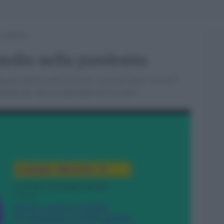
a pandemia
media nella pandemia
ng per parlare anche di come i giornali danno voce alle
overno per avere riconosciuto il loro ruolo.