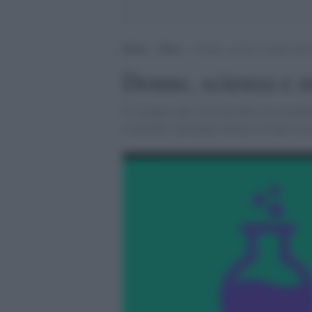
Home
>
News
>
Donne, scienza e media nell
Donne, scienza e 
Il 4 giugno alle 18,30 incontro in streami
scienziate, che hanno dovuto scrivere al g