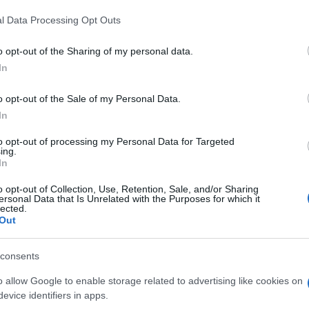
 that this website/app uses one or more Google services and may gath
l Data Processing Opt Outs
including but not limited to your visit or usage behaviour. You may click 
 to Google and its third-party tags to use your data for below specifi
o opt-out of the Sharing of my personal data.
ogle consent section.
In
democrazia: a inizio maggio decine e decine di
o opt-out of the Sale of my Personal Data.
In
nte del consiglio Conte per protestare contro
ce governative per l’emergenza Covid 19 e
to opt-out of processing my Personal Data for Targeted
ing.
In
presentanza nelle commissioni tecniche
à assoluta”.
o opt-out of Collection, Use, Retention, Sale, and/or Sharing
ersonal Data that Is Unrelated with the Purposes for which it
lected.
ntano il 56% dei medici iscritti all’albo e sono
Out
 medici con meno di 40 anni. Il 77% degli
consents
o allow Google to enable storage related to advertising like cookies on
fra le maggiori esperte di angiogenesi al mondo,
evice identifiers in apps.