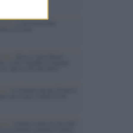
ione
toriale /
Le mostruose donne
Odissea di Nolan
toriale /
Riecco il “patto Meloni –
in”. Contro i deepfake in campagna
orale. Questa volta funzionerà?
oria /
Le 10 maestre che già 120 anni fa
nero, per 10 mesi, il diritto di voto
enone /
Il Premio Airone di Carta 2026
LiA giornaliste: promuove la cultura