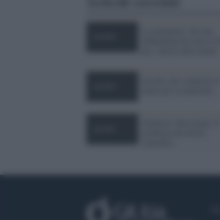
Articoli correlati
Le partigiane, che non
abbandonarono mai la lo
per i diritti delle donne
Estella, che conquistò l
tutele per la maternità
Sindacati: Rai miope. Il
problema dei diritti
esploderà
Fa