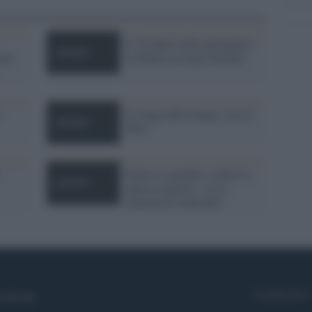
Il 25 aprile delle partigiane:
tta
la libertà secondo Stellina
e
Le leggi delle donne: ecco il
libro
Dopo le smentite, la Rai fa
marcia indietro: via la
clausola di maternità
Syndication
cebook