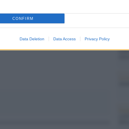
 donne che si rivolgono al NidiL Cgil di Milano.
L'edi
dell'
CONFIRM
Data Deletion
Data Access
Privacy Policy
L'edi
Schle
pp
elett
La st
otten
Pord
a GiU
della