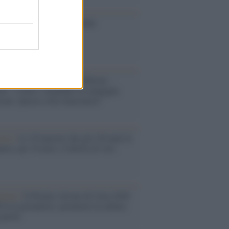
toriale /
Le mostruose donne
Odissea di Nolan
toriale /
Riecco il “patto Meloni –
in”. Contro i deepfake in campagna
orale. Questa volta funzionerà?
oria /
Le 10 maestre che già 120 anni fa
nero, per 10 mesi, il diritto di voto
enone /
Il Premio Airone di Carta 2026
LiA giornaliste: promuove la cultura
 parità