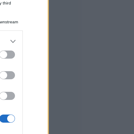
 third
Downstream
er and store
to grant or
ed purposes