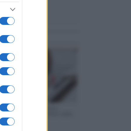
me notizie
 speech /
Piattaforme sessiste e
ine: la solidarietà di GiULIA e delle
 tutte le vittime
ione