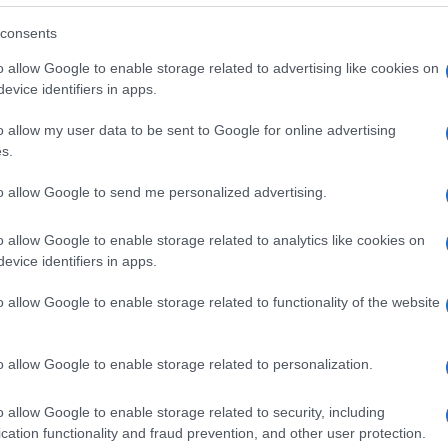
consents
o allow Google to enable storage related to advertising like cookies on
evice identifiers in apps.
Ulti
taglio giusto”, il 10 maggio la Cgil ha lanciato
o allow my user data to be sent to Google for online advertising
s.
o la precarietà. Una condizione che colpisce
ticolarmente pesante sulle donne, per le
to allow Google to send me personalized advertising.
al mondo del lavoro e per la mancanza di un
o allow Google to enable storage related to analytics like cookies on
 la permanenza, soprattutto in caso di maternità:
evice identifiers in apps.
 con meno di 40 anni non ha alcuna copertura in
o allow Google to enable storage related to functionality of the website
el vasto mondo del lavoro atipico – collaboratori
o allow Google to enable storage related to personalization.
Hate
misog
omi, stagisti – la presenza femminile è la
Cpo a
o allow Google to enable storage related to security, including
tutele”. In un”intervista Ketty Carraffa,
cation functionality and fraud prevention, and other user protection.
redaz