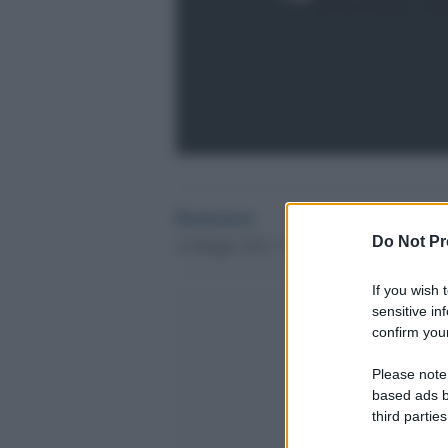
Redazione
Do Not Pr
16 Maggio 2012 - 00.29
If you wish 
sensitive in
confirm your
Please note
based ads b
third parties