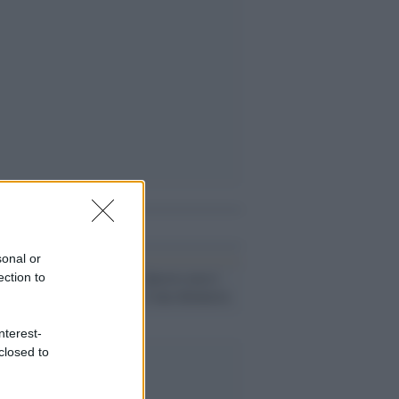
i anche
sonal or
L'editoriale /
Questo non è
ection to
un editoriale, è una denuncia
nterest-
closed to