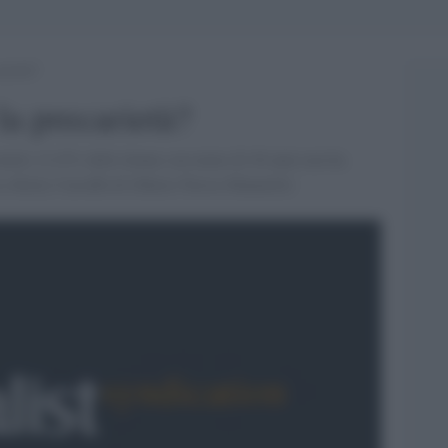
arietà?
 la precarietà?
tele: il 43% delle donne con meno di 40 anni non ha
a a Ketty Carraffa di [Maria Teresa Manuelli]