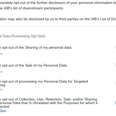
rately opt-out of the further disclosure of your personal information by
he IAB’s list of downstream participants.
tion may also be disclosed by us to third parties on the IAB’s List of 
 that may further disclose it to other third parties.
 that this website/app uses one or more Google services and may gath
l Data Processing Opt Outs
including but not limited to your visit or usage behaviour. You may click 
 to Google and its third-party tags to use your data for below specifi
o opt-out of the Sharing of my personal data.
ogle consent section.
In
o opt-out of the Sale of my Personal Data.
In
to opt-out of processing my Personal Data for Targeted
ing.
In
o opt-out of Collection, Use, Retention, Sale, and/or Sharing
ersonal Data that Is Unrelated with the Purposes for which it
lected.
Out