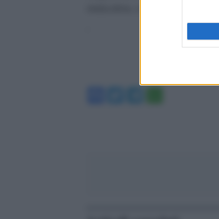
sindacalista, ci spiega chi sono le
‘
Facebook
Twitter
Telegram
WhatsA