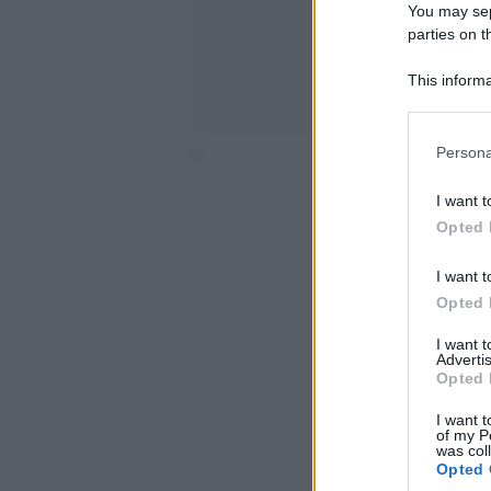
You may sepa
parties on t
This informa
Participants
Please note
Persona
‘
information 
deny consent
I want t
in below Go
Opted 
I want t
Opted 
I want 
Advertis
Opted 
I want t
of my P
was col
Opted 