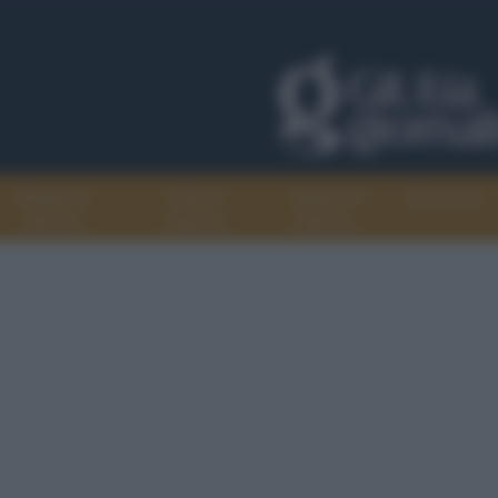
Progetti di
Libri di
Agenda di
Recensioni
GiULiA
GiULiA
GiULiA