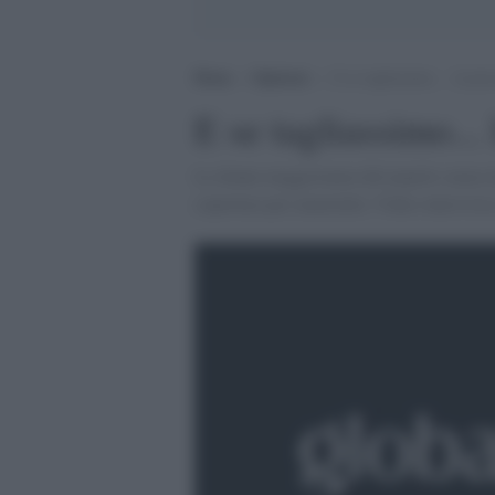
Home
>
Opinioni
>
E se tagliassimo… la prec
E se tagliassimo...
Le donne maggioranza del popolo senza tu
copertura per maternità. Video-intervist