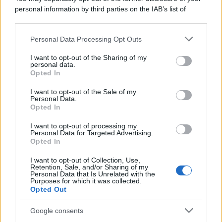
personal information by third parties on the IAB’s list of
La storia /
Le 10 maestre che già 120 anni fa ottennero, per
downstream participants.
10 mesi, il diritto di voto
Personal Data Processing Opt Outs
This information may also be disclosed by us to third parties
on the IAB’s List of Downstream Participants that may further
I want to opt-out of the Sharing of my
disclose it to other third parties.
personal data.
Pordenone /
Il Premio Airone di Carta 2026 a GiULiA
Opted In
Please note that this website/app uses one or more Google
giornaliste: promuove la cultura della parità
services and may gather and store information including but
I want to opt-out of the Sale of my
Personal Data.
not limited to your visit or usage behaviour. You may click to
Opted In
grant or deny consent to Google and its third-party tags to
use your data for below specified purposes in below Google
I want to opt-out of processing my
consent section.
Personal Data for Targeted Advertising.
Opted In
I want to opt-out of Collection, Use,
Retention, Sale, and/or Sharing of my
Personal Data that Is Unrelated with the
Purposes for which it was collected.
Opted Out
Google consents