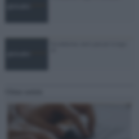
Fecondazione, nuovi guai per la legge
40
Ultime notizie