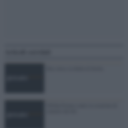
Articoli correlati
Rita Atria, la ribelle di Sicilia
SNOQ-Firenze contro la creazione de
cimitero dei feti