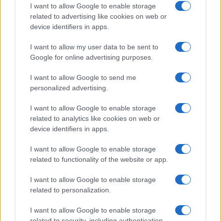
Syndication
Culture
I want to allow Google to enable storage
related to advertising like cookies on web or
Salute
Globalist
device identifiers in apps.
Megachip
Globalscience
I want to allow my user data to be sent to
Google for online advertising purposes.
GiULia
Globalsport
I want to allow Google to send me
Prima Pagina
personalized advertising.
I want to allow Google to enable storage
related to analytics like cookies on web or
Giornale dello
Facebook
device identifiers in apps.
Spettacolo
Twitter
I want to allow Google to enable storage
Wondernet
related to functionality of the website or app.
Instagram
Giuliana Sgrena
I want to allow Google to enable storage
LinkedIn
related to personalization.
Cookie Policy
I want to allow Google to enable storage
related to security, including authentication