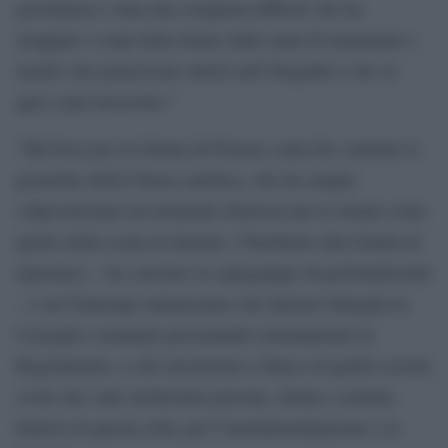
gravidanza è stata una conquista difficile che ha
strappato i corpi della donne dalle mani di mammane e
medici che praticavano aborti nell”illegalità e che su
quei corpi lucravano.”
“Ma forse per la Giunta di Firenze conta far contente le
gerarchie della Chiesa cattolica, che da sempre
colpevolizzano un momento doloroso per le donne come
quello della scelta di abortire. Chiediamo alla Giunta di
ripensarci – ha concluso la capogruppo di perUnaltracittà
– e nel frattempo annunciamo che daremo battaglia in
Consiglio comunale presentando emendamenti al
Regolamento, e che lavoreremo a fianco di quella società
civile che vede moltissime persone, donne e uomini,
battersi in questa città, per l”autodeterminazione e la