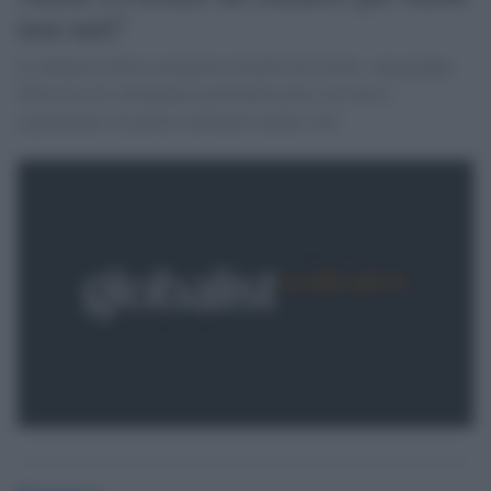
mai nati?
La denuncia della consigliera Ornella De Zordo, capogruppo
della lista di cittadinanza perUnaltracittà: nel nuovo
regolamento di polizia mortuaria anche i feti.