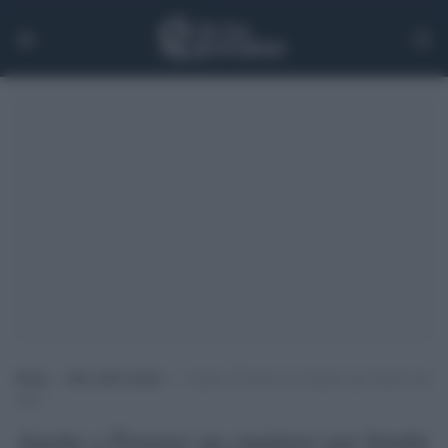
Home
>
Rete delle donne
>
Anche a Firenze un cimitero per bimbi mai
nati?
Anche a Firenze un cimitero per bimbi