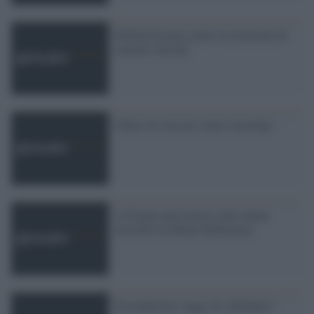
SNOQ-Firenze contro la creazione de
cimitero dei feti
Libere di crescere senza stereotipi
A Firenze una mostra sulle donne
invisibili di Sheila McKinnon
Fecondazione: legge 40, affondata?