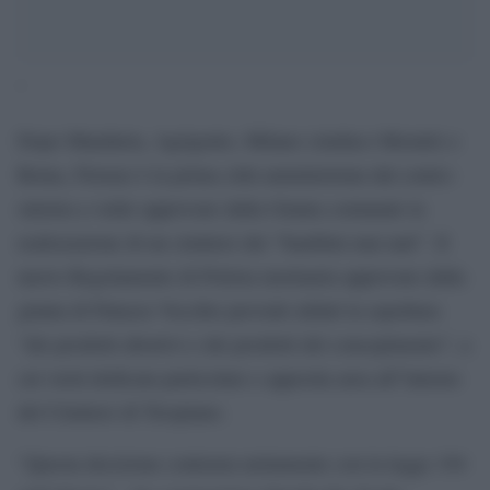
‘
Dopo Manduria, Agrigento, Milano (sindaco Moratti) e
Roma, Firenze è la prima città amministrata dal centro-
sinistra a veder approvato dalla Giunta comunale la
realizzazione di un cimitero dei “bambini mai nati”. Il
nuovo Regolamento di Polizia mortuaria approvato dalla
giunta di Palazzo Vecchio prevede infatti la sepoltura
“dei prodotti abortivi e dei prodotti del concepimento”, a
cui verrà dedicata particolare e apposita area all”interno
del Cimitero di Trespiano.
“Questa decisione contrasta nettamente con la legge 194