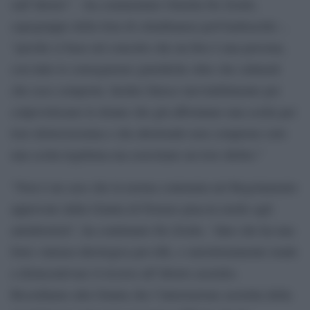
sull”aborto” – ha commentato Ornella De Zordo,
capogruppo della lista di cittadinanza perUnaltracittà -,
“perché si basa sul concetto che un feto è una persona,
con tutte le conseguenze giuridiche oltre che culturali
che esso comporta. Inoltre finisce inevitabilmente per
colpevolizzare le donne che già affrontano una scelta per
loro dolorosissima e che abortendo non compiono solo
una scelta legittima ma esercitano un loro diritto.”
“Non è un caso che la norma contenuta nel Regolamento
approvato dalla Giunta di Firenze piaccia molto agli
antiabortisti”, ha continuato De Zordo, “dato che ha una
forte valenza ideologica pro-life, e surrettiziamente tende
a disincentivare il ricorso all”aborto assistito.
Ricordiamo alla Giunta che l’interruzione assistita della