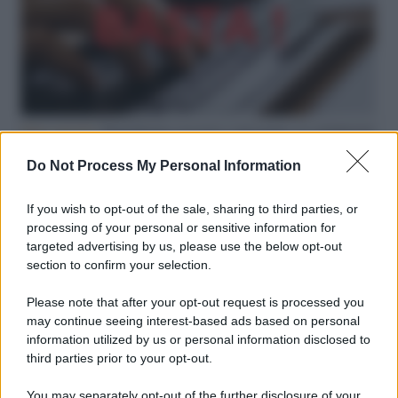
Hate speech /
Piattaforme sessiste e misogine: la solidarietà
di GiULIA e delle Cpo a tutte le vittime
Do Not Process My Personal Information
redazione
If you wish to opt-out of the sale, sharing to third parties, or
L'editoriale /
Le mostruose donne dell'Odissea di Nolan
processing of your personal or sensitive information for
targeted advertising by us, please use the below opt-out
section to confirm your selection.
Please note that after your opt-out request is processed you
L'editoriale /
Riecco il “patto Meloni – Schlein”. Contro i
may continue seeing interest-based ads based on personal
deepfake in campagna elettorale. Questa volta funzionerà?
information utilized by us or personal information disclosed to
third parties prior to your opt-out.
You may separately opt-out of the further disclosure of your