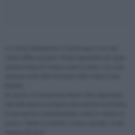
‘
La corretta informazione è il primo passo verso una
cultura diffusa di parità e di pari opportunità che argini
qualsiasi forma di violenza contro le donne, così come
auspicato anche dalla Presidente della Camera Laura
Boldrini.
Per questo, la Commissione Diritti e Pari Opportunità
dell’ASR rilancia la proposta della ministra Josefa Idem
di una task force interministeriale contro la violenza di
genere e chiede la creazione, su base regionale, di una
analoga task force.