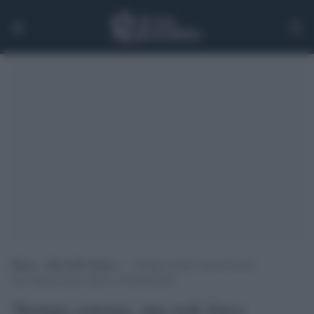
Home
>
Rete delle donne
>
‘Stampa romana: una task force
dell”informazione contro il femminicidio’
'Stampa romana: una task force