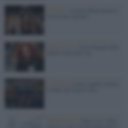
Task force /
Un nuovo Rinascimento o
un'occasione sprecata?
Dopo-Covid 19 /
Cosa è mancato delle
donne? L'idea della vita
La denuncia /
Lettere, appelli, proteste:
le donne che alzano la voce
Manifestazione /
"Dateci voce": flash
mob sui social. Che fine hanno fatto le