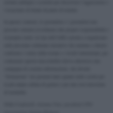
termini ambigui o scorretti per descrivere l’aggressione e
l’assassinio di donne da parte di uomini.
In questo contesto, le giornaliste e i giornalisti non
possono sottrarsi al richiamo alle proprie responsabilità e
al proprio ruolo: la Cpo dell’ASR è pronta a organizzare
nelle prossime settimane iniziative che mettano a diretto
confronto i vertici delle testate e i livelli istituzionali, per
contrastare questa inaccettabile deriva attraverso una
campagna di corretta informazione, che diventi
“formazione” nei giornali tanto quanto nelle scuole per
la più ampia cultura di genere e per una vera inversione
di mentalità.
Condorelli, Arianna Voto, presidenti CPO
Nella
Associazione Stampa Romana