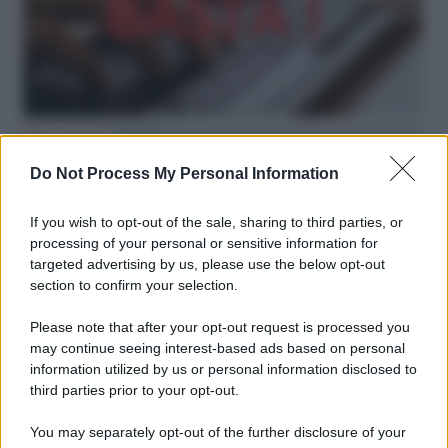
Hate speech /
Piattaforme sessiste e misogine: la solidarietà
di GiULIA e delle Cpo a tutte le vittime
Do Not Process My Personal Information
redazione
If you wish to opt-out of the sale, sharing to third parties, or
L'editoriale /
Le mostruose donne dell'Odissea di Nolan
processing of your personal or sensitive information for
targeted advertising by us, please use the below opt-out
section to confirm your selection.
Please note that after your opt-out request is processed you
L'editoriale /
Riecco il “patto Meloni – Schlein”. Contro i
may continue seeing interest-based ads based on personal
deepfake in campagna elettorale. Questa volta funzionerà?
information utilized by us or personal information disclosed to
third parties prior to your opt-out.
You may separately opt-out of the further disclosure of your