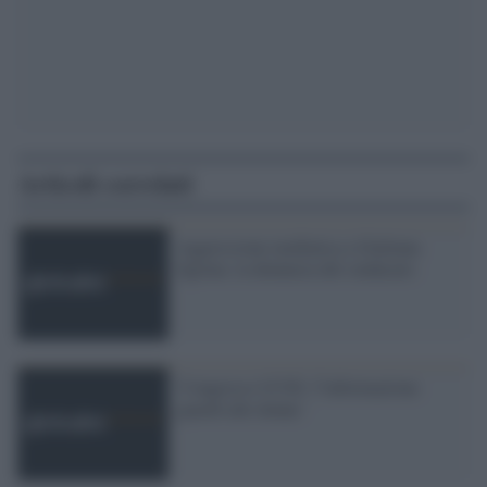
Articoli correlati
Aggressione mediatica a Giuliana
Sgrena: la denuncia del sindacato
'Congresso UCSI: l''informazione
guardi alle donne '