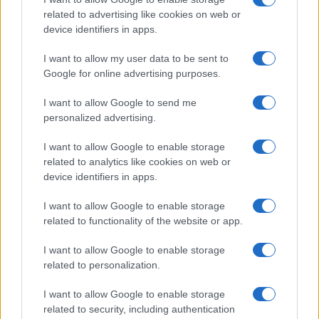
related to advertising like cookies on web or
Salute
Globalist
device identifiers in apps.
Megachip
Globalscience
I want to allow my user data to be sent to
Google for online advertising purposes.
GiULia
Globalsport
I want to allow Google to send me
Prima Pagina
personalized advertising.
I want to allow Google to enable storage
related to analytics like cookies on web or
Giornale dello
Facebook
device identifiers in apps.
Spettacolo
Twitter
I want to allow Google to enable storage
Wondernet
related to functionality of the website or app.
Instagram
Giuliana Sgrena
I want to allow Google to enable storage
LinkedIn
related to personalization.
Cookie Policy
I want to allow Google to enable storage
related to security, including authentication
Chi siamo