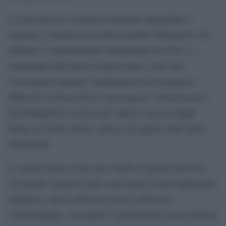
La Cpo dell’Asr si rende ovviamente disponibile a
sostenere l’iniziativa sia sotto il profilo informativo che
didattico. I centoventisette femminicidi nel 2012, e i
venticinque dall”inizio di quest”anno, sono solo
l’insorgenza estrema e drammatica di un fenomeno
diffuso di violenza fisica e psicologica, sottomissione e
discriminazione sessista che colpisce ancora troppe
donne nel nostro Paese, spesso nel segreto delle mura
domestiche.
Le parole hanno il loro peso anche in questo processo,
sia quando vengono usate come pietre di una lapidazione
mediatica, spesso attraverso mezzi elettronici
(cyberstalking), sia quando l’informazione stessa utilizza