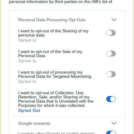
personal information by third parties on the IAB’s list of
La storia /
Le 10 maestre che già 120 anni fa ottennero, per
downstream participants.
10 mesi, il diritto di voto
Personal Data Processing Opt Outs
This information may also be disclosed by us to third parties
on the IAB’s List of Downstream Participants that may further
I want to opt-out of the Sharing of my
disclose it to other third parties.
personal data.
Pordenone /
Il Premio Airone di Carta 2026 a GiULiA
Opted In
Please note that this website/app uses one or more Google
giornaliste: promuove la cultura della parità
services and may gather and store information including but
I want to opt-out of the Sale of my
Personal Data.
not limited to your visit or usage behaviour. You may click to
Opted In
grant or deny consent to Google and its third-party tags to
use your data for below specified purposes in below Google
I want to opt-out of processing my
consent section.
Personal Data for Targeted Advertising.
Opted In
I want to opt-out of Collection, Use,
Retention, Sale, and/or Sharing of my
Personal Data that Is Unrelated with the
Purposes for which it was collected.
Opted Out
Google consents
Syndication
Culture
I want to allow Google to enable storage