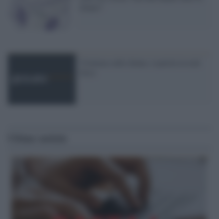
donne?
Violenza sulle donne, è partita la task
force
Ultime notizie