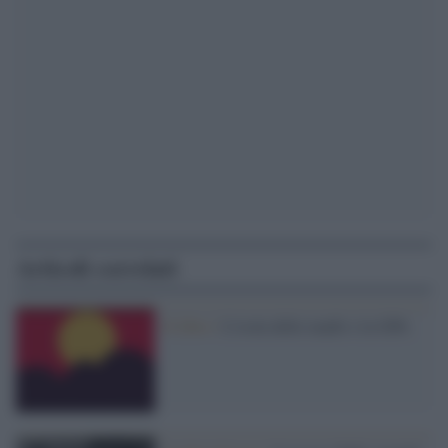
Articoli correlati
Il libro /
L'isola delle madri e la GPA