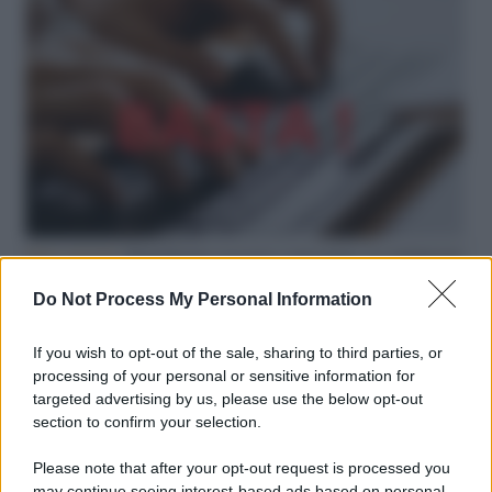
Hate speech /
Piattaforme sessiste e misogine: la solidarietà
di GiULIA e delle Cpo a tutte le vittime
Do Not Process My Personal Information
redazione
If you wish to opt-out of the sale, sharing to third parties, or
L'editoriale /
Le mostruose donne dell'Odissea di Nolan
processing of your personal or sensitive information for
targeted advertising by us, please use the below opt-out
section to confirm your selection.
Please note that after your opt-out request is processed you
may continue seeing interest-based ads based on personal