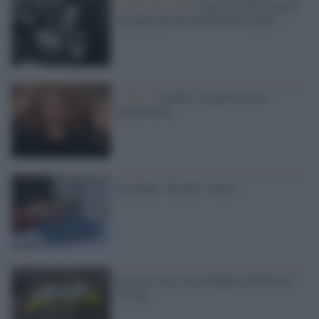
NoiReteDonne /
6 agosto 2020: quando
la doppia preferenza diventò legge!
Il libro /
Gruber e la politica del
testosterone
Le donne "devono" votare
E ora al voto con la doppia preferenza:
lo spot