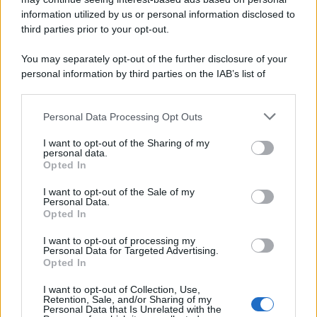
L'editoriale /
Riecco il “patto Meloni – Schlein”. Contro i
deepfake in campagna elettorale. Questa volta funzionerà?
information utilized by us or personal information disclosed to
third parties prior to your opt-out.
You may separately opt-out of the further disclosure of your
personal information by third parties on the IAB’s list of
La storia /
Le 10 maestre che già 120 anni fa ottennero, per
downstream participants.
10 mesi, il diritto di voto
Personal Data Processing Opt Outs
This information may also be disclosed by us to third parties
on the IAB’s List of Downstream Participants that may further
I want to opt-out of the Sharing of my
disclose it to other third parties.
personal data.
Pordenone /
Il Premio Airone di Carta 2026 a GiULiA
Opted In
Please note that this website/app uses one or more Google
giornaliste: promuove la cultura della parità
services and may gather and store information including but
I want to opt-out of the Sale of my
Personal Data.
not limited to your visit or usage behaviour. You may click to
Opted In
grant or deny consent to Google and its third-party tags to
use your data for below specified purposes in below Google
I want to opt-out of processing my
consent section.
Personal Data for Targeted Advertising.
Opted In
I want to opt-out of Collection, Use,
Retention, Sale, and/or Sharing of my
Personal Data that Is Unrelated with the