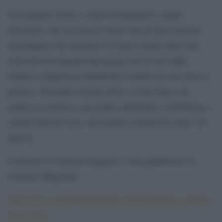
Un romanzo storico, scritto divinamente e anche
divertente, che racconta la storia vera di dieci maestre
marchigiane che ottennero d’essere iscritte nelle liste
elettorali ben quarant’anni prima che il resto delle
italiane conquistasse finalmente il diritto di voto attivo e
passivo. Trovando, bisogna dirlo, al loro fianco un
sindaco (e marito) e un giudice illuminato. Celebriamo i
settant”anni dal voto, ma il primo risultato fu colto 110
anni fa.
L’articolo in versione integrale è stato pubblicato su
Letterate Magazine
http://www.societadelleletterate.it/2016/04/dieci-maestre-
per-il-voto/