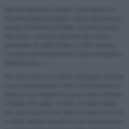
Pare fatto apposta per ricordarci i settant’anni di voto
alle italiane appena festeggiato, il nuovo, piacevolissimo
romanzo di Maria Rosa Cutrufelli. Si intitola Il giudice
delle donne e racconta la storia delle dieci maestre
marchigiane che, prime in Italia, nel 1906, ottennero
l’iscrizione alle liste elettorali dei comuni di Senigallia e
Montemarciano. […]
Ma come avvenne che le maestre marchigiane arrivarono
a essere iscritte nelle liste? Il fatto è che incontrarono il
giudice di corte d’Appello di Ancona Lodovico Mortara,
“il giudice delle donne” del titolo, un insigne studioso
che, contro ogni previsione, diede loro ragione. Del resto
lo Statuto Albertino non portava scritto da nessuna parte