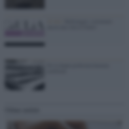
Al voto /
Ballottaggio, sosteniamo
ancora una volta le Giulie!
Per la doppia preferenza heminas
mobilitate
Ultime notizie