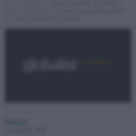
La vera storia delle 10 maestre marchigiane che ottennero
d'essere iscritte nelle liste elettorali quarant''anni prima del
resto delle italiane [di Silvia Neonato]
Redazione
10 Aprile 2016 - 14.59