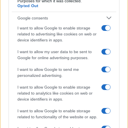
Purposes for which it was collected.
Opted Out
Google consents
Syndication
Culture
I want to allow Google to enable storage
related to advertising like cookies on web or
Salute
Globalist
device identifiers in apps.
Megachip
Globalscience
I want to allow my user data to be sent to
Google for online advertising purposes.
GiULia
Globalsport
I want to allow Google to send me
Prima Pagina
personalized advertising.
I want to allow Google to enable storage
related to analytics like cookies on web or
Giornale dello
Facebook
device identifiers in apps.
Spettacolo
Twitter
I want to allow Google to enable storage
Wondernet
related to functionality of the website or app.
Instagram
Giuliana Sgrena