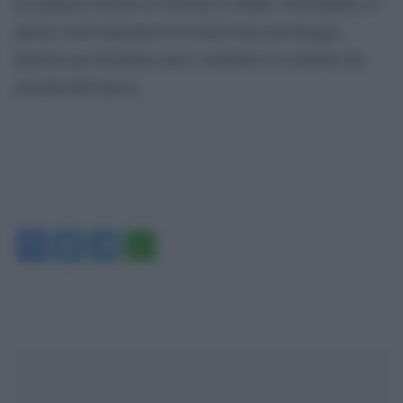
un esplicito divieto di voto per le donne. Procedendo su
questo vuoto legislativo le nostre fiere personagge
finirono per diventare note e meritarsi le cronache dei
giornali dell’epoca.
Facebook
Twitter
Telegram
WhatsApp