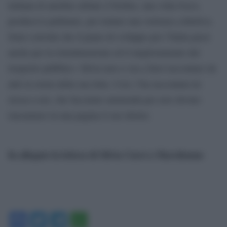
italiana di autobus urbani (l’Irisbus, una volta Iveco,
produceva pullman), per tentare una vertenza collettiva.
Sono convinti che il piano di sviluppo per l’Italia passi
anche per la ristrutturazione ed il miglioramento del
trasporto pubblico. Silvia non ci sta a farsi raccontare da
altri la storia della sua lotta. Così, l’ha raccontata lei
stessa a noi, che facciamo ammenda per aver dovuto
riassumere in una pagina il suo dolore.
In allegato la lettera di Silvia Curci a Marchionne
Facebook
Twitter
Telegram
WhatsApp