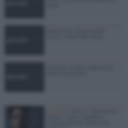
Serbia
Quarto potere, genere maschile
(ovvero: i numeri delle donne)
Tg europei: le donne conducono, gli
uomini fanno notizia
L'editoriale /
Riecco il “patto Meloni –
Schlein”. Contro i deepfake in
campagna elettorale. Questa volta