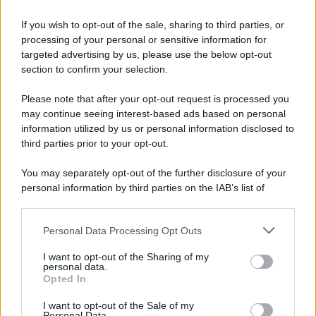
If you wish to opt-out of the sale, sharing to third parties, or
L'editoriale /
Le mostruose donne dell'Odissea di Nolan
processing of your personal or sensitive information for
targeted advertising by us, please use the below opt-out
section to confirm your selection.
Please note that after your opt-out request is processed you
L'editoriale /
Riecco il “patto Meloni – Schlein”. Contro i
may continue seeing interest-based ads based on personal
deepfake in campagna elettorale. Questa volta funzionerà?
information utilized by us or personal information disclosed to
third parties prior to your opt-out.
You may separately opt-out of the further disclosure of your
personal information by third parties on the IAB’s list of
La storia /
Le 10 maestre che già 120 anni fa ottennero, per
downstream participants.
10 mesi, il diritto di voto
Personal Data Processing Opt Outs
This information may also be disclosed by us to third parties
on the IAB’s List of Downstream Participants that may further
I want to opt-out of the Sharing of my
disclose it to other third parties.
personal data.
Pordenone /
Il Premio Airone di Carta 2026 a GiULiA
Opted In
Please note that this website/app uses one or more Google
giornaliste: promuove la cultura della parità
services and may gather and store information including but
I want to opt-out of the Sale of my
Personal Data.