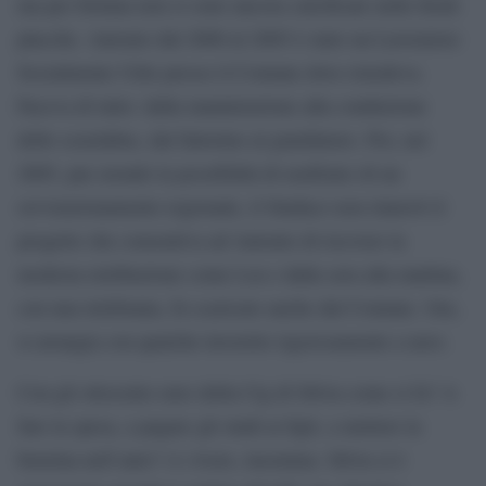
ma per fortuna non si sono ancora calcificate nelle ferali
placche. Antonio dal 2000 al 2005 è stato un Lavoratore
Socialmente Utile presso il Comune dove risiedeva.
Faceva di tutto: dalla manutenzione alla conduzione
dello scuolabus, dal fattorino al giardiniere. Poi, nel
2005, pur avendo la possibilità di usufruire di un
sovvenzionamento regionale, il Sindaco non rinnovò il
progetto che consentiva ad Antonio di ricevere la
modesta retribuzione come Lsu e dalla sera alla mattina,
con una telefonata, fu scaricato anche dal Comune. Ora,
si arrangia con qualche lavoretto rigorosamente a nero.
Con gli ottocento euro della Cig di Silvia come si fa? A
fare la spesa, a pagare gli studi ai figli, a mettere la
benzina nell’auto? A vivere, insomma. Silvia si è