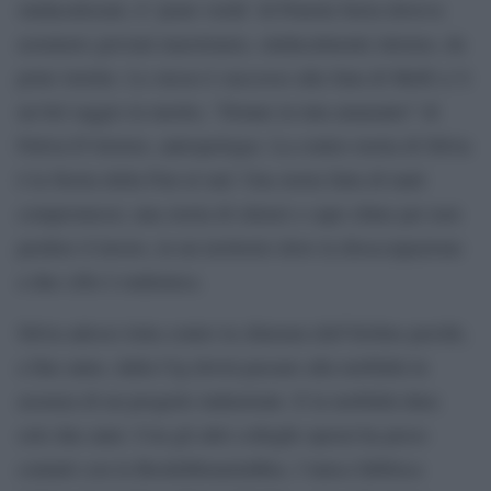
sindacalizzati, il ’prato verde’ di Pratola Serra doveva
assumere giovani maestranze, sindacalmente intonse, da
poter irretire. Lo stesso è successo alla Sata di Melfi (c’è
un bel saggio in merito, “Donne in tuta amaranto” di
Fulvia D’Aloisio, antropologa). La contro-storia di Silvia
è la Storia della Fiat al sud. Una storia fatta di tanti
compromessi, una storia di silenzi e capo chine per non
perdere il lavoro, in un territorio dove la disoccupazione
a due cifre è endemica.
Silvia adesso lotta contro la chiusura dell’Irisbus perchè,
a fine anno, dalla Cig dovrà passare alla mobilità in
assenza di un progetto industriale. E la mobilità dura
solo due anni. Con gli altri colleghi operai ha preso
contatti con la BredaMenariniBus, l’unica fabbrica