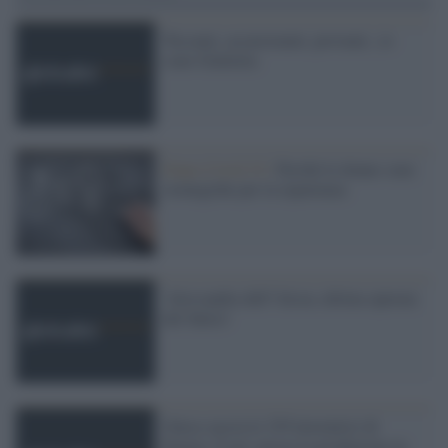
Toccami, accarezzami, provami...io
sono Giulietta
Dopo-Covid 19 /
Perché le donne sono
strategiche per la ripartenza
'Alessandra dell''Alcoa, ultima operaia
del Sulcis'
Omsa caccia le 239 lavoratrici di
Faenza. E poi sposta la produzione in