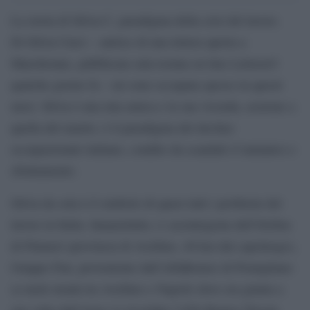
La storia di Silvia C, paradigma della crisi del lavoro.
Di Silvia Curci – autrice di una lettera aperta a
Marchionne, pubblicata sula testata on line Lettera43
qualche giorno fa – mi sono occupata spesso in questi
mesi. Silvia è una mia amica e la sua vicenda, assieme a
quella del marito, è il paradigma del declino
occupazionale italiano, condito da scandali (l’amianto) e
sfruttamento.
Silvia da sola è il simbolo di quasi tutti i problemi del
lavoro in Italia. Innanzitutto, è cassintegrata dell’Irisbus
di Flumeri (provincia di Avellino, 40 km dal capoluogo),
Gruppo Fiat, proveniente dall’AlfaRomeo di Pomigliano
(a metà strada tra Avellino e Napoli) dove era giunta a
sua volta dall’Arna (vi ricordate l’Alfa Romeo Nissan