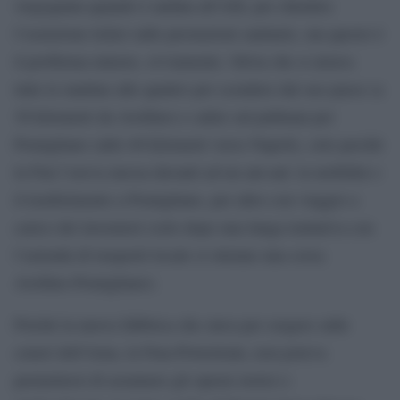
vergognata quando è andata all’ASL per chiedere
l’esenzione ticket sulle prestazioni sanitarie, ma questo è
il problema minore, ovviamente. Silvia che si alzava
tutte le mattine alle quattro per scendere dal suo paese (a
30 kilometri da Avellino) e salire sul pullman per
Pomigliano (altri 40 kilometri verso Napoli), solo perchè
la Fiat l’aveva messa davanti ad un aut-aut: la mobilità o
il trasferimento a Pomigliano, per altro con viaggio a
carico dei lavoratori (solo dopo una lunga trattativa con
l’azienda di trasporti locale si ottenne una corsa
Avellino-Pomigliano).
Poiché la nuova fabbrica che stava per sorgere sulle
ceneri dell’Arna, la Fma-Powertrain, non poteva
permettersi di assumere gli operai storici e