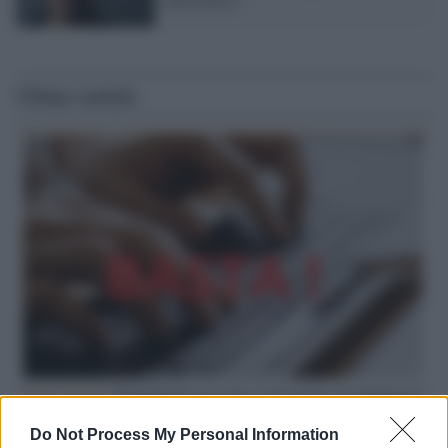
funzionerà?
Ultime notizie
Hate speech /
Piattaforme sessiste e misogine: la solidarietà
di GiULIA e delle Cpo a tutte le vittime
Do Not Process My Personal Information
redazione