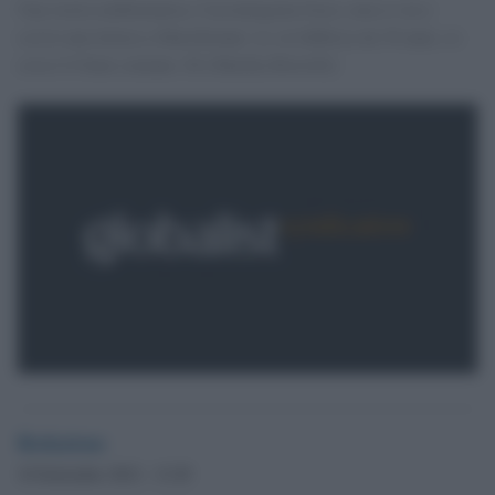
Una storia emblematica. Cassintegrata Iveco, non ci sta e
scrive una lettera a Marchionne: io, in fabbrica da 30 anni, so
cosa è il bene comune. Di [Marika Borrelli]
Redazione
10 Settembre 2012 - 13.29