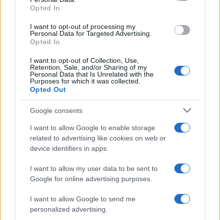
not limited to your visit or usage behaviour. You may click to
Opted In
grant or deny consent to Google and its third-party tags to
use your data for below specified purposes in below Google
I want to opt-out of processing my
consent section.
Personal Data for Targeted Advertising.
Opted In
I want to opt-out of Collection, Use,
Retention, Sale, and/or Sharing of my
Personal Data that Is Unrelated with the
Purposes for which it was collected.
Opted Out
Google consents
Syndication
Culture
I want to allow Google to enable storage
related to advertising like cookies on web or
Salute
Globalist
device identifiers in apps.
Megachip
Globalscience
I want to allow my user data to be sent to
Google for online advertising purposes.
GiULia
Globalsport
I want to allow Google to send me
Prima Pagina
personalized advertising.