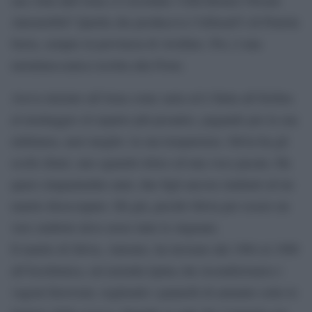
Automobili? Quella che produceva l’Alfasud?) di Pratola
Serra, sempre in provincia di Avellino. Poi, è una
metalmeccanica iscritta alla Fiom.
Aveva iniziato all’Arna come sarta ed è finita all’Irisbus
al montaggio (il reparto più pesante), pagando per la sua
militanza, anzi meglio: la sua trasparenza. Silvia ha gli
occhi chiari, uno sguardo dolce ed una voce pacata. Ha
quasi cinquantadue anni, due figli ancora studenti ed un
marito disoccupato. Eh già, perchè Silvia per essere un
vero simbolo deve avere tutte le stigmate.
Il marito di Silvia, Antonio, ha lavorato dal 1984 al 1988
all’Isochimica, un’azienda irpina che ricondizionava i
vagoni ferroviari, togliendo i pannelli di amianto sotto le