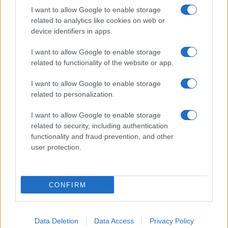
I want to allow Google to enable storage
related to analytics like cookies on web or
Giornale dello
Facebook
device identifiers in apps.
Spettacolo
Twitter
I want to allow Google to enable storage
Wondernet
related to functionality of the website or app.
Instagram
Giuliana Sgrena
I want to allow Google to enable storage
LinkedIn
related to personalization.
Cookie Policy
I want to allow Google to enable storage
related to security, including authentication
Chi siamo
functionality and fraud prevention, and other
user protection.
Preferenze Privacy
CONFIRM
©2020 Giulia • All right reserved.
Data Deletion
Data Access
Privacy Policy
Syndication