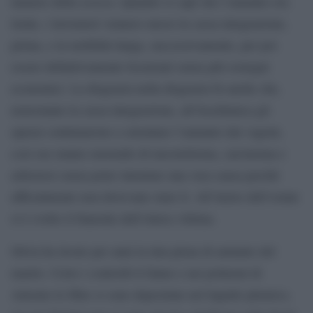
lamiere della scocca. Quando si capì che l’amianto era
letale, i lavoratori vennero messi in cassa integrazione,
prima, e in mobilità lunga, successivamente, per poi
essere definitivamente licenziati senza più sostegni
economici. La disgrazia nella disgrazia fu anche che,
nonostante la cassa integrazione, all’Isochimica gli
operai continuarono a smontare l’amianto dai vagoni,
così ora stanno morendo di mesotelioma, carcinoma e
asbestosi senza poter intentare una vera causa perchè
ufficialmente non dovevano stare lì. All’inizio dell’estate
si è svolto il funerale dell’ottava vittima.
Silvia ha lavato per anni la tuta piena di amianto del
marito. Certo i controlli li fanno e nei polmoni di
Antonio le fibre si sono depositate nel liquido pleurico,