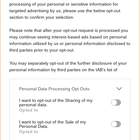
L'editoriale /
Le mostruose donne dell'Odissea di Nolan
processing of your personal or sensitive information for
targeted advertising by us, please use the below opt-out
section to confirm your selection.
Please note that after your opt-out request is processed you
L'editoriale /
Riecco il “patto Meloni – Schlein”. Contro i
may continue seeing interest-based ads based on personal
deepfake in campagna elettorale. Questa volta funzionerà?
information utilized by us or personal information disclosed to
third parties prior to your opt-out.
You may separately opt-out of the further disclosure of your
personal information by third parties on the IAB’s list of
La storia /
Le 10 maestre che già 120 anni fa ottennero, per
downstream participants.
10 mesi, il diritto di voto
Personal Data Processing Opt Outs
This information may also be disclosed by us to third parties
on the IAB’s List of Downstream Participants that may further
I want to opt-out of the Sharing of my
disclose it to other third parties.
personal data.
Pordenone /
Il Premio Airone di Carta 2026 a GiULiA
Opted In
Please note that this website/app uses one or more Google
giornaliste: promuove la cultura della parità
services and may gather and store information including but
I want to opt-out of the Sale of my
Personal Data.
not limited to your visit or usage behaviour. You may click to
Opted In
grant or deny consent to Google and its third-party tags to
use your data for below specified purposes in below Google