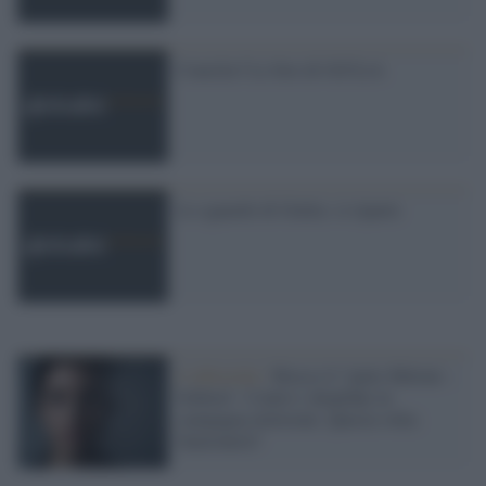
Concilia? Le foto di GiULiA
Lo sguardo di Giulia: si riparte
L'editoriale /
Riecco il “patto Meloni –
Schlein”. Contro i deepfake in
campagna elettorale. Questa volta
funzionerà?