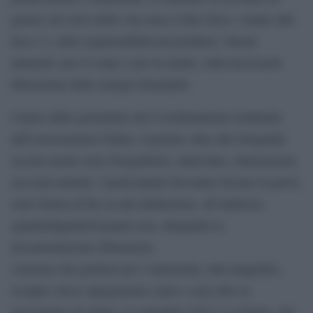
genere sul ciclo della vita (non si dice forse «venire alla
luce»?), sulle responsabilità nel produrre «buoni
alimenti» per il corpo e per la mente, sulla necessaria
liberazione delle energie femminili.
Curato dalle giornaliste del Coordinamento lombardo
dell’associazione Giulia, il premio oltre alle fotografie
accetta anche serie fotografiche, minivideo, illustrazioni,
racconti animati. I partecipanti dovranno inviare le prove,
sotto forma di file in alta definizione, all’indirizzo
sguardodigiulia@gmail.com, allegando la
documentazione (liberatorie,
consenso dei genitori per i minorenni, dati anagrafici,
recapiti, breve spiegazione) entro e non oltre la
mezzanotte di sabato 12 settembre 2015. La Giuria, che