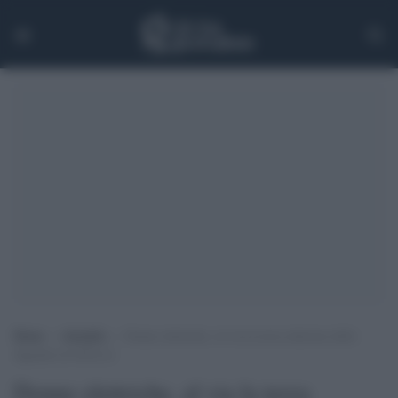
Home
>
Attualità
>
Donne elettriche, al via la terza edizione dello
Sguardo di GiULiA
Donne elettriche, al via la terza