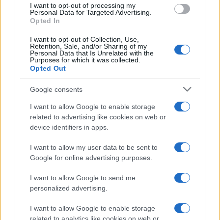
I want to opt-out of processing my
consent section.
Personal Data for Targeted Advertising.
Opted In
I want to opt-out of Collection, Use,
Retention, Sale, and/or Sharing of my
Personal Data that Is Unrelated with the
Purposes for which it was collected.
Opted Out
Google consents
Syndication
Culture
I want to allow Google to enable storage
related to advertising like cookies on web or
Salute
Globalist
device identifiers in apps.
Megachip
Globalscience
I want to allow my user data to be sent to
Google for online advertising purposes.
GiULia
Globalsport
I want to allow Google to send me
Prima Pagina
personalized advertising.
I want to allow Google to enable storage
related to analytics like cookies on web or