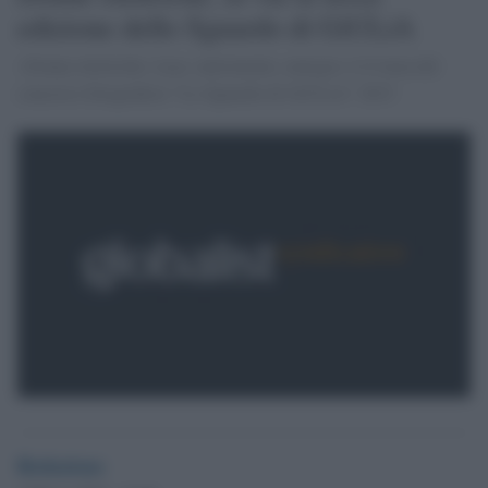
edizione dello Sguardo di GiULiA
«Donne elettriche. Luce, nutrimento, energia» è il tema del
concorso fotograficio "Lo Sguardo di GiULiA" 2015
Redazione