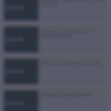
del carcere
Lo sguardo di Giulia, fino al 27
novembre la mostra
Che la forza (delle donne) sia con noi
Aspettando le Donne elettriche