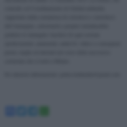
coincide col Coordinamento di GiuliaLombardia
supportato dalla consulenza di critiche/ci e storiche/ci
dell’immagine, selezionerà a proprio insindacabile
giudizio le immagini vincitrici di ogni sezione
(professionisti, amatoriali, under18, video) e consegnerà
premi, targhe ed attestati nel corso della successiva
cerimonia che si terrà a Milano.
Per ulteriori informazioni: giulia.lombardia@gmail.com
Facebook
Twitter
Telegram
WhatsApp