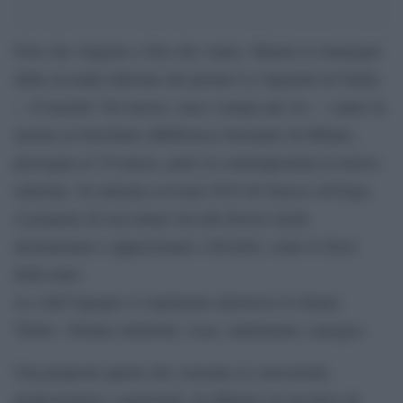
Foto che vengono e foto che vanno. Mentre le immagini
della seconda edizione del premio Lo Sguardo di Giulia
– «Concilia? Tra lavoro, cura e tempo per sè» – vanno in
mostra al Grechetto (Biblioteca Sormani) di Milano,
prorogata al 18 marzo, parte in contemporanea la nuova
edizione. In sintonia coi temi 2015 di Unesco ed Expo,
si propone di raccontare nei più diversi modi,
documentari o appassionati o divertiti, come le forze
della natu-
ra e dell’ingegno si esprimano attraverso le donne.
Titolo: «Donne elettriche. Luce, nutrimento, energia».
Una proposta aperta che consente ai concorrenti,
professionisti o amatoriali, di riflettere in un’ottica di