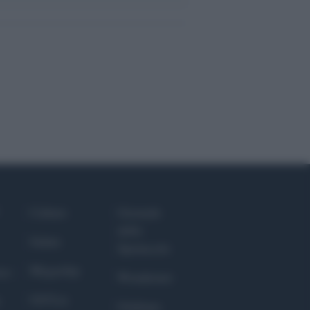
Culture
Giornale
dello
Salute
Spettacolo
Megachip
nce
Wondernet
GiULia
Giuliana