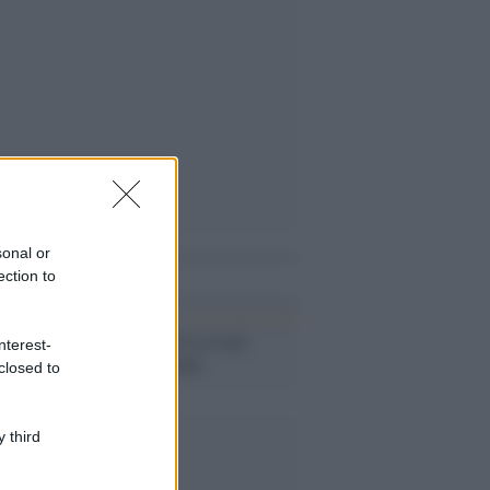
sonal or
i anche
ection to
Il caso /
No, 20 secondi
nterest-
NON sono troppi
closed to
 third