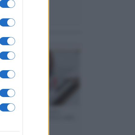
me notizie
 speech /
Piattaforme sessiste e
ine: la solidarietà di GiULIA e delle
 tutte le vittime
ione