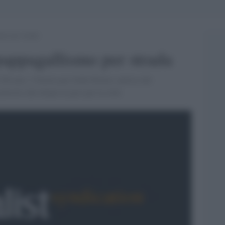
smo per strada
pappagallismo per strada
250 euro. Vittoria per Sofie Peeters autrice del
estie alle donne in giro per la città