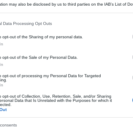
tion may also be disclosed by us to third parties on the IAB’s List of 
 that may further disclose it to other third parties.
 that this website/app uses one or more Google services and may gath
l Data Processing Opt Outs
including but not limited to your visit or usage behaviour. You may click 
 to Google and its third-party tags to use your data for below specifi
o opt-out of the Sharing of my personal data.
ogle consent section.
 parolacce, al pappagallismo e alla
In
apitale d”Europa. All”inizio di settembre a
o opt-out of the Sale of my Personal Data.
regolamento municipale che prevede multe da 75 a
In
n strada. E” la vittoria di Sofie Peeters, la
to opt-out of processing my Personal Data for Targeted
che nel luglio scorso ha presentato “Femme de
ing.
In
umentario girato con telecamera nascosta delle
o opt-out of Collection, Use, Retention, Sale, and/or Sharing
teggiate di continui approcci a sfondo sessista.
ersonal Data that Is Unrelated with the Purposes for which it
lected.
o Cinema de la Galerie, la pellicola e” diventata
Out
i livelli politici che hanno spinto la
consents