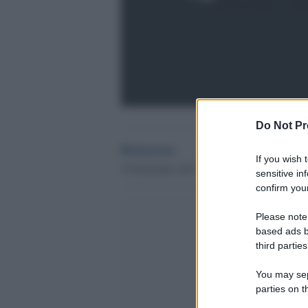
Do Not Pr
Redazione
If you wish 
10 Settembre 2012 - 11.03
sensitive in
confirm your
Please note
based ads b
third parties
You may sepa
parties on t