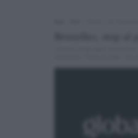
Home
>
News
>
Bruxelles, stop al pappagalli
Bruxelles, stop al 
Gli insulti saranno puniti con multe fino 
documentario "Femme de la Rue" sulle mol