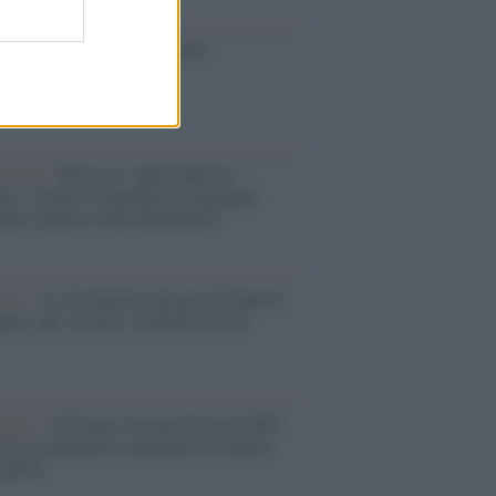
toriale /
Le mostruose donne
Odissea di Nolan
toriale /
Riecco il “patto Meloni –
in”. Contro i deepfake in campagna
orale. Questa volta funzionerà?
oria /
Le 10 maestre che già 120 anni fa
nero, per 10 mesi, il diritto di voto
enone /
Il Premio Airone di Carta 2026
LiA giornaliste: promuove la cultura
 parità