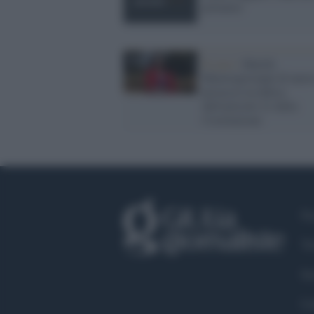
primarie
Il caso /
Marilù
Mastrogiovanni di nuov
processo in difesa
dell'articolo 21 della
Costituzione
Fa
Tw
In
Li