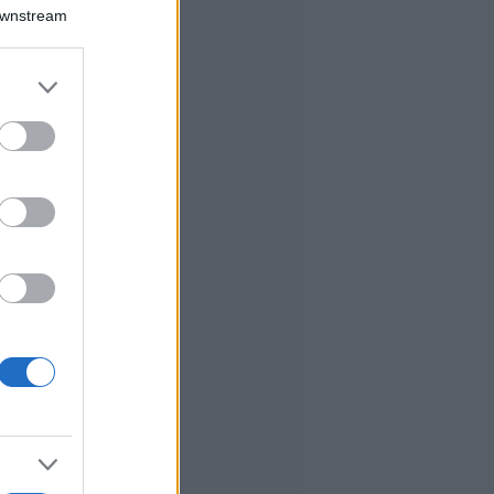
Downstream
er and store
to grant or
ed purposes