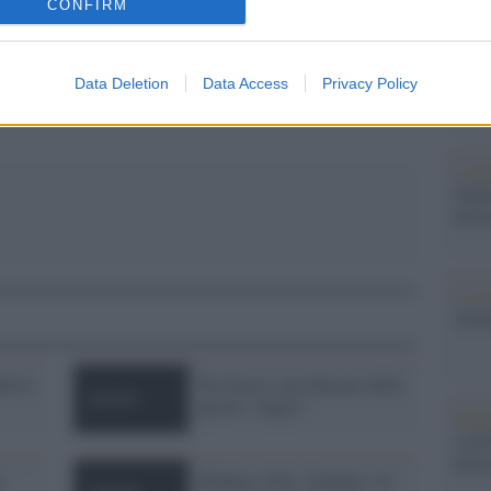
CONFIRM
pp
L'edi
dell'
Data Deletion
Data Access
Privacy Policy
L'edi
Schle
elett
La st
otten
nitivo
Per favore, non abusate della
parola "stupro"
Pord
a GiU
della
e
Hidalgo, Dati, Jouanno: tre