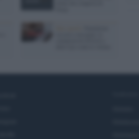
donne alla conquista di
Parigi
Hate speech /
Piattaforme
o a
sessiste e misogine: la
solidarietà di GiULIA e
delle Cpo a tutte le vittime
Syndication
cebook
itter
Globalist
stagram
Globalscie
nkedIn
Globalsport