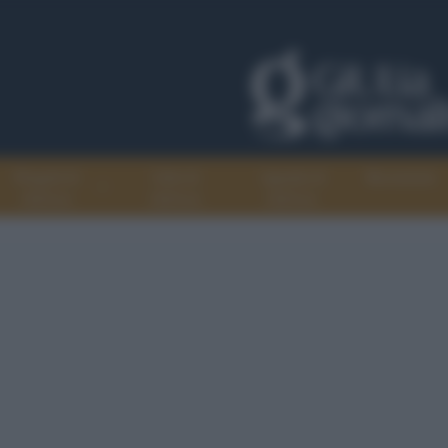
Progetti di
Libri di
Agenda di
Recensioni
GiULiA
GiULiA
GiULiA