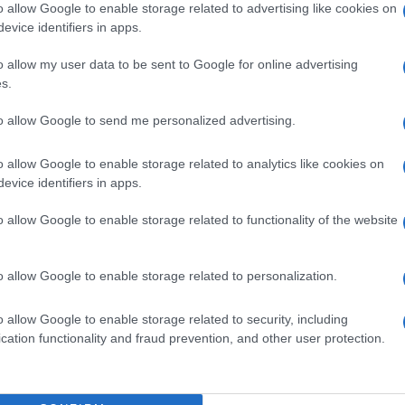
o allow Google to enable storage related to advertising like cookies on
ulto, non importa che sia sessista, razzista o
evice identifiers in apps.
della capitale, il socialista Freddy Thielemans.
o allow my user data to be sent to Google for online advertising
s.
u denuncia della parte offesa quanto per
Ulti
e forze dell”ordine. La novita” e” che la
to allow Google to send me personalized advertising.
iunto un accordo con il tribunale per una ”corsia
o allow Google to enable storage related to analytics like cookies on
istrative per i piccoli reati che altrimenti
evice identifiers in apps.
La stretta contro la maleducazione fa seguito al
o allow Google to enable storage related to functionality of the website
”” varato nell”ottobre 2007, che permette di
 strada i bidoni della spazzatura fuori dagli orari
o allow Google to enable storage related to personalization.
olta differenziata, ma anche chi urina sui muri.
ono state imposte oltre 26mila contravvenzioni. ‘
o allow Google to enable storage related to security, including
Hate
cation functionality and fraud prevention, and other user protection.
misog
Cpo a
redaz