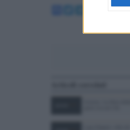
Facebook
Twitter
Telegram
WhatsA
Articoli correlati
Governo, via libera defi
quote rosa nei Cda
Laura Puppato, sfida all