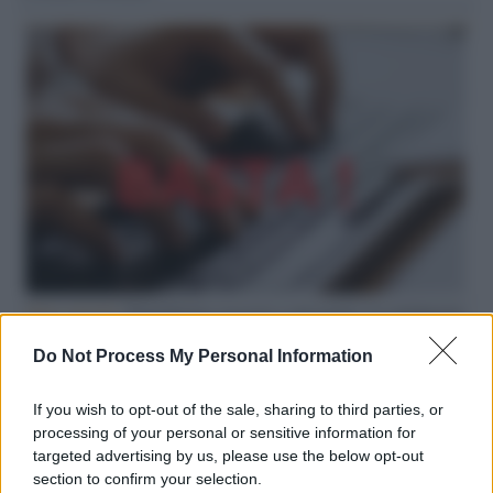
Hate speech /
Piattaforme sessiste e misogine: la solidarietà
di GiULIA e delle Cpo a tutte le vittime
Do Not Process My Personal Information
redazione
If you wish to opt-out of the sale, sharing to third parties, or
L'editoriale /
Le mostruose donne dell'Odissea di Nolan
processing of your personal or sensitive information for
targeted advertising by us, please use the below opt-out
section to confirm your selection.