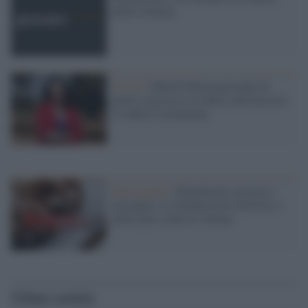
della violenza
Il caso /
Marilù Mastrogiovanni di
nuovo a processo in difesa dell'articolo
21 della Costituzione
Hate speech /
Piattaforme sessiste e
misogine: la solidarietà di GiULIA e
delle Cpo a tutte le vittime
Ultime notizie