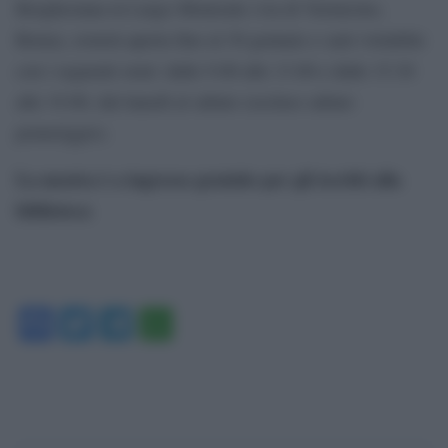
Borghesiana in Largo Monreale (via di Vermicino,
Roma), resterà aperta fino al 30 gennaio e sarà visitabile
con i seguenti orari: dalle 9.00 alle 13.00 e dalle 15.30
alle 19.00, dal lunedì al sabato (escluso sabato
pomeriggio).
La mostra è a ingresso gratuito per gli iscritti alla
biblioteca
Facebook
Twitter
Telegram
WhatsApp