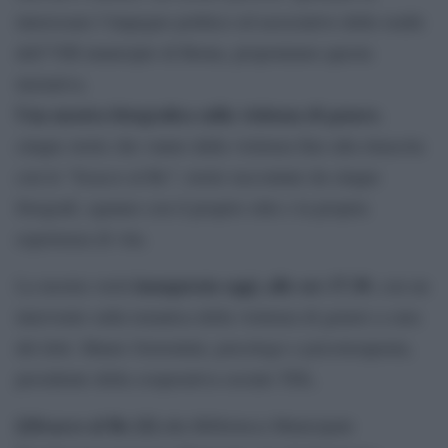
interessare l’impegno politico ed associativo delle realtà
dell’VIII municipio di Roma, proponiamo questa
iniziativa.
Una mostra fotografica sulla violenza di genere
,
cinque storie che vanno dalla violenza fino alla rinascita
con lo “Scacco al Re”; storie raccontate da cinque
fotografi, ognuno con il proprio stile e la propria
esperienza di vita.
inaugurata oggi, alle ore 17.30
La mostra verrà
, con un
intervento sulla tematica della violenza di genere a cura
del dott. Mauro Sorrentini, psicologo e psicoterapeuta,
presidente della cooperativa sociale TDL.
[i]Scacco al Re [/i]
alla Biblioteca Municipale