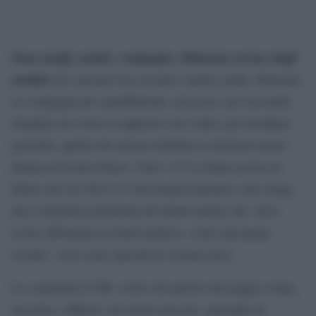
Sono mogli, madri, compagne, fidanzate uccise dagli
uomini
che stavano loro accanto, mariti, padri, fidanzati,
ex compagni per sopraffazione, possesso, per un modo
sbagliato di vivere il rapporto con l’altra, per incultura
generale, quella che ancora domina le relazioni uomo-
donna nel nostro Paese. Sono 113 le donne uccise in
Italia solo nel 2012 (73 dal proprio partner), una strage,
una violazione perpetrata dei diritti umani che “deve
essere affrontata in modo politico, come una piaga
sociale”, non come episodi di cronaca nera.
La cooperativa TDL vuole che questo messaggio venga
raccolto e diffuso: nel nostro piccolo, sperando di