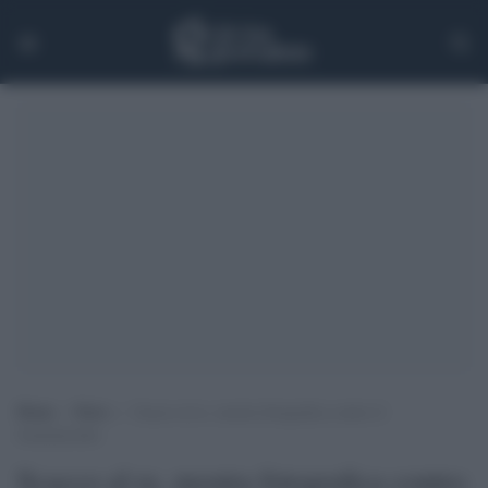
Home
>
News
>
Scacco al re, mostra fotografica contro il
femminicidio
Scacco al re, mostra fotografica contro