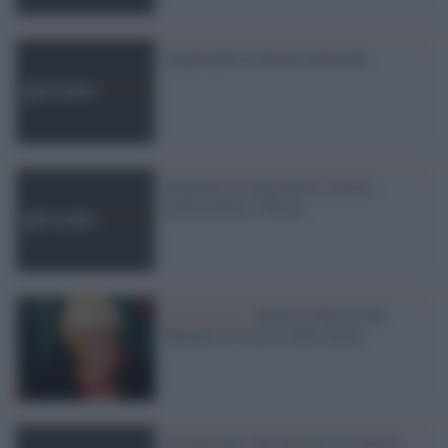
Aspettando le Donne elettriche
Noidonne CooperAttive, mostra
multimediale a Roma
La memoria /
Bianca la Rossa che
difendeva il lavoro delle donne
Scioperiamo. Per fermare la Cultura