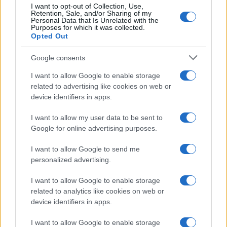
I want to opt-out of Collection, Use,
Retention, Sale, and/or Sharing of my
Personal Data that Is Unrelated with the
Purposes for which it was collected.
Opted Out
Google consents
Syndication
Culture
I want to allow Google to enable storage
related to advertising like cookies on web or
Salute
Globalist
device identifiers in apps.
Megachip
Globalscience
I want to allow my user data to be sent to
Google for online advertising purposes.
GiULia
Globalsport
I want to allow Google to send me
Prima Pagina
personalized advertising.
I want to allow Google to enable storage
related to analytics like cookies on web or
Giornale dello
Facebook
device identifiers in apps.
Spettacolo
Twitter
I want to allow Google to enable storage