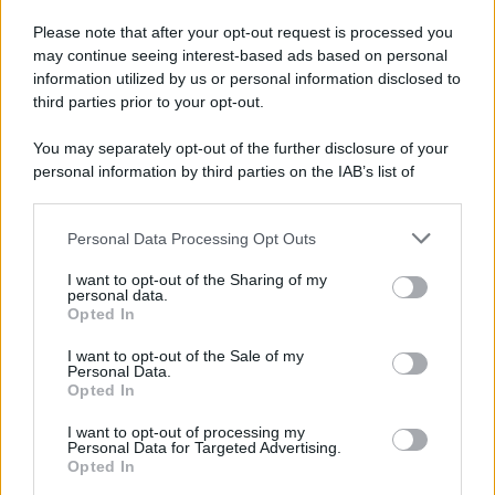
Please note that after your opt-out request is processed you
L'editoriale /
Riecco il “patto Meloni – Schlein”. Contro i
may continue seeing interest-based ads based on personal
deepfake in campagna elettorale. Questa volta funzionerà?
information utilized by us or personal information disclosed to
third parties prior to your opt-out.
You may separately opt-out of the further disclosure of your
personal information by third parties on the IAB’s list of
La storia /
Le 10 maestre che già 120 anni fa ottennero, per
downstream participants.
10 mesi, il diritto di voto
Personal Data Processing Opt Outs
This information may also be disclosed by us to third parties
on the IAB’s List of Downstream Participants that may further
I want to opt-out of the Sharing of my
disclose it to other third parties.
personal data.
Pordenone /
Il Premio Airone di Carta 2026 a GiULiA
Opted In
Please note that this website/app uses one or more Google
giornaliste: promuove la cultura della parità
services and may gather and store information including but
I want to opt-out of the Sale of my
Personal Data.
not limited to your visit or usage behaviour. You may click to
Opted In
grant or deny consent to Google and its third-party tags to
use your data for below specified purposes in below Google
I want to opt-out of processing my
consent section.
Personal Data for Targeted Advertising.
Opted In