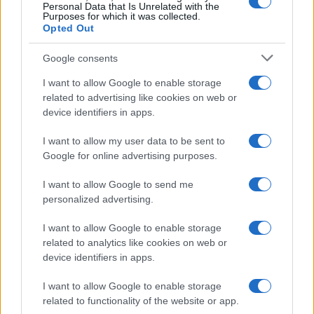
Personal Data that Is Unrelated with the
Purposes for which it was collected.
Opted Out
Google consents
Syndication
Culture
I want to allow Google to enable storage
related to advertising like cookies on web or
Salute
Globalist
device identifiers in apps.
Megachip
Globalscience
I want to allow my user data to be sent to
Google for online advertising purposes.
GiULia
Globalsport
I want to allow Google to send me
Prima Pagina
personalized advertising.
I want to allow Google to enable storage
related to analytics like cookies on web or
Giornale dello
Facebook
device identifiers in apps.
Spettacolo
Twitter
I want to allow Google to enable storage
Wondernet
related to functionality of the website or app.
Instagram