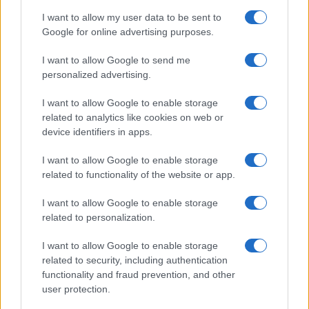
Megachip
Globalscience
I want to allow my user data to be sent to
Google for online advertising purposes.
GiULia
Globalsport
I want to allow Google to send me
Prima Pagina
personalized advertising.
I want to allow Google to enable storage
related to analytics like cookies on web or
Giornale dello
Facebook
device identifiers in apps.
Spettacolo
Twitter
I want to allow Google to enable storage
Wondernet
related to functionality of the website or app.
Instagram
Giuliana Sgrena
I want to allow Google to enable storage
LinkedIn
related to personalization.
Cookie Policy
I want to allow Google to enable storage
related to security, including authentication
Chi siamo
functionality and fraud prevention, and other
user protection.
Preferenze Privacy