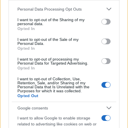
10 mesi, il diritto di voto
Personal Data Processing Opt Outs
This information may also be disclosed by us to third parties
on the IAB’s List of Downstream Participants that may further
I want to opt-out of the Sharing of my
disclose it to other third parties.
personal data.
Pordenone /
Il Premio Airone di Carta 2026 a GiULiA
Opted In
Please note that this website/app uses one or more Google
giornaliste: promuove la cultura della parità
services and may gather and store information including but
I want to opt-out of the Sale of my
Personal Data.
not limited to your visit or usage behaviour. You may click to
Opted In
grant or deny consent to Google and its third-party tags to
use your data for below specified purposes in below Google
I want to opt-out of processing my
consent section.
Personal Data for Targeted Advertising.
Opted In
I want to opt-out of Collection, Use,
Retention, Sale, and/or Sharing of my
Personal Data that Is Unrelated with the
Purposes for which it was collected.
Opted Out
Google consents
Syndication
Culture
I want to allow Google to enable storage
related to advertising like cookies on web or