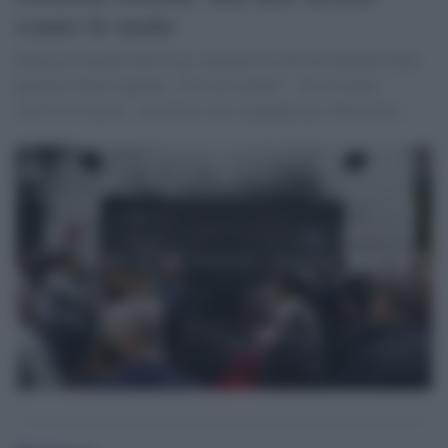
contro le mafie
Dopo gli incendi dolosi per spegnere le attività culturali nelle
periferie della Capitale, "Noi rete donne" - di cui anche
GiULiA fa parte - promuove una campagna per illuminare...