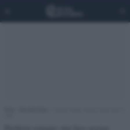
Home
>
Rete delle donne
>
Periferie romane: una luce accesa contro le
mafie
Periferie romane: una luce accesa