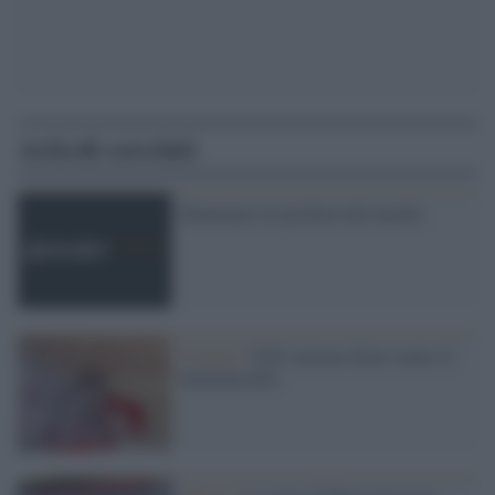
Articoli correlati
Illuminare le periferie del mondo
8 marzo /
II B, lezione d'arte contro il
femminicidio