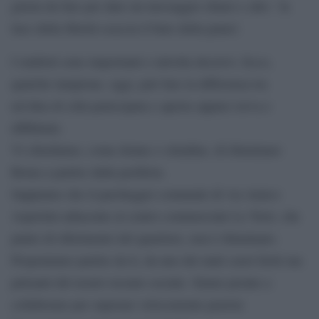
giusta da fare per dare un messaggio chiaro e alto: ‘la
luce della libertà scaccia il buio della paura’.
I simboli sono importanti e talvolta decisivi. Ecco,
qualche lampione, oggi, può fare la differenza tra
un’idea di città partecipata e aperta oppure torva e
diffidente.
Vi chiediamo, come donne e cittadine, di illuminare
Roma a partire dalla periferia.
Sappiamo che il parcheggio comunale di via Amico
Aspertini adiacente al centro commerciale Le Torri, che
punto di riferimento del quartiere, non è illuminato.
Proponiamo partire da li, da uno dei tanti cuori feriti ma
pulsanti del nostro tessuto sociale. Siamo pronte a
collaborare per superare velocemente pastoie