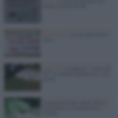
Aborto /
La mela di Biancaneve per
fermare la pillola RU486
Buone notizie /
La Casa delle Donne è
salva!
Legge 194 /
La mappa dei "cimiteri dei
feti", la violazione della privacy e altri
misteri
Ammazzata di botte a Roma. Ma era
una clochard. E il femminicidio si
insabbia