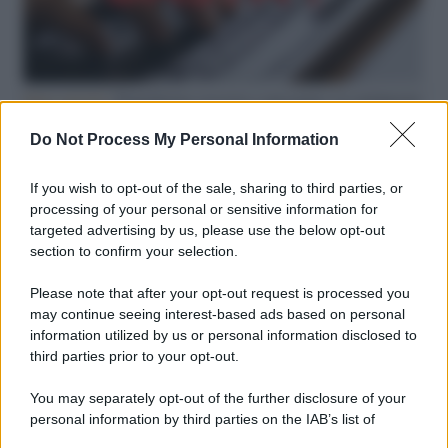
Hate speech /
Piattaforme sessiste e misogine: la solidarietà
di GiULIA e delle Cpo a tutte le vittime
Do Not Process My Personal Information
redazione
If you wish to opt-out of the sale, sharing to third parties, or
L'editoriale /
Le mostruose donne dell'Odissea di Nolan
processing of your personal or sensitive information for
targeted advertising by us, please use the below opt-out
section to confirm your selection.
Please note that after your opt-out request is processed you
L'editoriale /
Riecco il “patto Meloni – Schlein”. Contro i
may continue seeing interest-based ads based on personal
deepfake in campagna elettorale. Questa volta funzionerà?
information utilized by us or personal information disclosed to
third parties prior to your opt-out.
You may separately opt-out of the further disclosure of your
personal information by third parties on the IAB’s list of
La storia /
Le 10 maestre che già 120 anni fa ottennero, per
downstream participants.