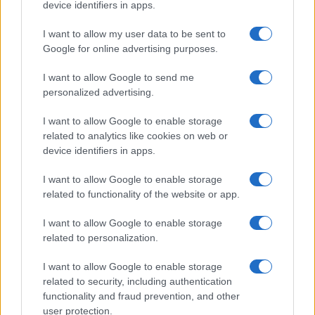
Salute
Globalist
device identifiers in apps.
Megachip
Globalscience
I want to allow my user data to be sent to
Google for online advertising purposes.
GiULia
Globalsport
I want to allow Google to send me
Prima Pagina
personalized advertising.
I want to allow Google to enable storage
related to analytics like cookies on web or
Giornale dello
Facebook
device identifiers in apps.
Spettacolo
Twitter
I want to allow Google to enable storage
Wondernet
related to functionality of the website or app.
Instagram
Giuliana Sgrena
I want to allow Google to enable storage
LinkedIn
related to personalization.
Cookie Policy
I want to allow Google to enable storage
related to security, including authentication
Chi siamo
functionality and fraud prevention, and other
user protection.