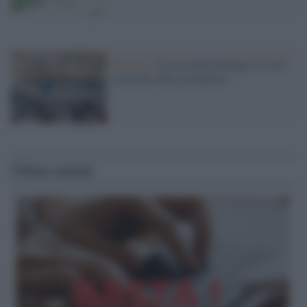
Editoria /
Il caso della Stampa: la crisi
scaricata sulle giornaliste
Ultime notizie