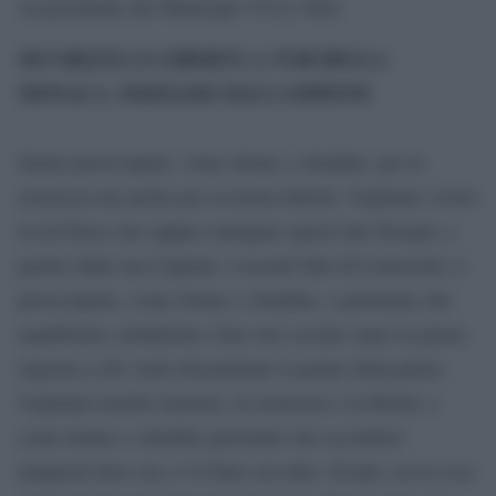
Al presidente del Municipio VI Le Torri
SICUREZZA E LIBERTÀ A TOR BELLA
MONACA. INIZIAMO DAI LAMPIONI
Siamo preoccupate, come donne e cittadine, per la
sicurezza ma anche per la nostra libertà. Vogliamo vivere
in un Paese che sappia coniugare questi due bisogni, a
partire dalla sua Capitale. I recenti fatti di Centocelle ci
preoccupano, come donne e cittadine, e pensiamo che
manifestare solidarietà e fare rete sociale siano la giusta
risposta a chi vuole disseminare il germe della paura.
Vogliamo tenerle insieme, la sicurezza e la libertà, e
come donne e cittadine pensiamo che accendere
lampioni dove ora c’è il buio sia utile. Di più, sia la cosa