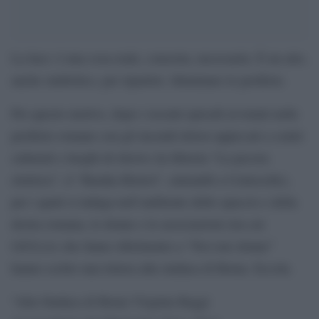
La luce: è una cosa reale, concreta, necessaria. È un atto,
anche simbolico, per ripartire: illuminare le periferie.
Per questo motivo, dopo i recenti episodi avvenuti nelle
periferie romane con gli incendi dolosi appiccati a centri
culturali e luoghi di ritrovo (la libreria “La pecora
elettrica”, il “Baraka Bistrot”, entrambi a Centocelle),
per i quali si indaga nell’ambiente dello spaccio e della
destra romana, le donne e le associazioni (tra cui
GiULiA) che fanno riferimento a “Noi rete donne”
hanno scritto una lettera alla sindaca di Roma. Eccola.
“Alla Sindaca di Roma Virginia Raggi