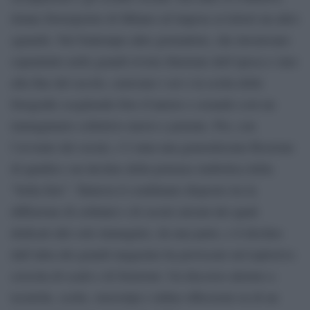
donne fotoreporter di Milano ed impose ai lettori un altro
sguardo. Nel frattempo altre giornaliste, che lavoravano
soprattutto nelle grandi riviste illustrate dell’epoca e sino
alla fine del secolo, curavano i set o la scelta delle
fotografie scegliendo foto d’autore e creando così un
immaginario collettivo nuovo e potente. Poi, con
l’avvento dei social, c’è stata una generalizzata flessione
di qualità e un declino della potenza simbolica della
“bella foto”. Tuttavia il combinato disposto tra la
diffusione di cellulari e di social (alcuni dei quali
dedicati alle sole immagini), da una parte, e il declino
dall’altra dei grandi magazine ha provocato un’esplosiva
crescita di scatti e di fruizioni. Un discorso attorno a
tecniche, scelte, stereotipi e infine riflessioni su di un