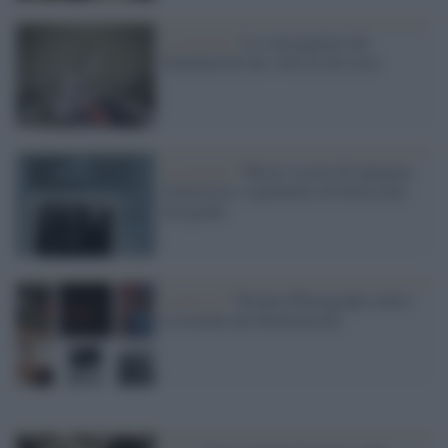
La mostra /
Le conseguenze dei
femminicidi nei volti di chi resta
La mostra /
Mezzo secolo di impegno,
d'amicizia e soprattutto di bellissime
fotografie
Covid 19 /
Women Photograph contro
la tirannia del #tuttimaschi