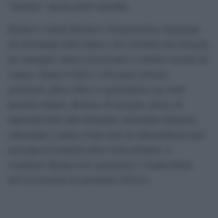
“mestiere” ancora molto maschile.
Relatrici: Liliana Barchiesi, fotogiornalista, impegnata
nel movimento delle donne e nel costruirne una memoria
per immagini, autrice di personali e collettive nonché del
volume “Donne è bello”); Giovanna Calvenzi,
giornalista, photo editor e caporedattrice per molti
periodici italiani, direttrice di rassegne, autrice di
importanti libri sulla fotografia; Alessandra Ghimenti,
videomaker e autrice d’una serie di videoinchiesta sugli
stereotipi nei bambini della scuola primaria. A
coordinare Marina Cosi, giornalista e vicepresidente
dell’associazione di giornaliste GiULiA.