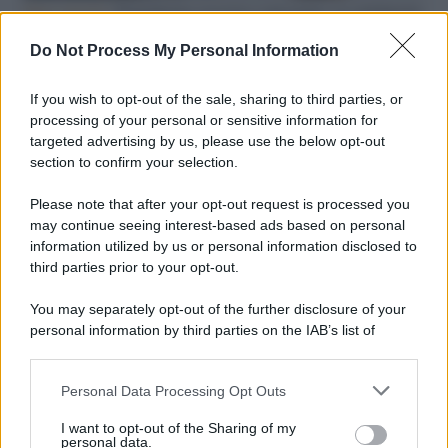
Hate speech /
Piattaforme sessiste e misogine: la solidarietà
di GiULIA e delle Cpo a tutte le vittime
Do Not Process My Personal Information
redazione
If you wish to opt-out of the sale, sharing to third parties, or
L'editoriale /
Le mostruose donne dell'Odissea di Nolan
processing of your personal or sensitive information for
targeted advertising by us, please use the below opt-out
section to confirm your selection.
Please note that after your opt-out request is processed you
L'editoriale /
Riecco il “patto Meloni – Schlein”. Contro i
may continue seeing interest-based ads based on personal
deepfake in campagna elettorale. Questa volta funzionerà?
information utilized by us or personal information disclosed to
third parties prior to your opt-out.
You may separately opt-out of the further disclosure of your
personal information by third parties on the IAB’s list of
La storia /
Le 10 maestre che già 120 anni fa ottennero, per
downstream participants.
10 mesi, il diritto di voto
Personal Data Processing Opt Outs
This information may also be disclosed by us to third parties
on the IAB’s List of Downstream Participants that may further
I want to opt-out of the Sharing of my
disclose it to other third parties.
personal data.