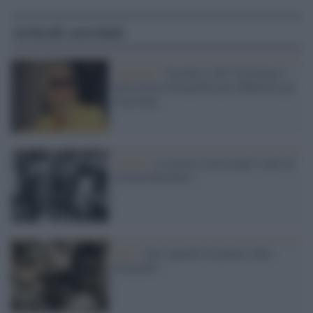
Articoli correlati
Ageismo /
Vecchia a chi? Un forum e
una mostra fotografica per abbattere gli
stereotipi
Il libro /
La nostra storia negli scatti di
Liliana Barchiesi
Arte /
Uno sguardo di genere sulla
fotografia