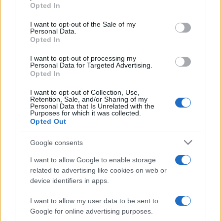
Pordenone /
Il Premio Airone di Carta 2026 a GiULiA
Opted In
Please note that this website/app uses one or more Google
giornaliste: promuove la cultura della parità
services and may gather and store information including but
I want to opt-out of the Sale of my
Personal Data.
not limited to your visit or usage behaviour. You may click to
Opted In
grant or deny consent to Google and its third-party tags to
use your data for below specified purposes in below Google
I want to opt-out of processing my
consent section.
Personal Data for Targeted Advertising.
Opted In
I want to opt-out of Collection, Use,
Retention, Sale, and/or Sharing of my
Personal Data that Is Unrelated with the
Purposes for which it was collected.
Opted Out
Google consents
Syndication
Culture
I want to allow Google to enable storage
related to advertising like cookies on web or
Salute
Globalist
device identifiers in apps.
Megachip
Globalscience
I want to allow my user data to be sent to
Google for online advertising purposes.
GiULia