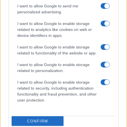
Globalsport
I want to allow Google to send me
Prima Pagina
personalized advertising.
I want to allow Google to enable storage
related to analytics like cookies on web or
Giornale dello
Facebook
device identifiers in apps.
Spettacolo
Twitter
I want to allow Google to enable storage
Wondernet
related to functionality of the website or app.
Instagram
Giuliana Sgrena
I want to allow Google to enable storage
LinkedIn
related to personalization.
Cookie Policy
I want to allow Google to enable storage
related to security, including authentication
Chi siamo
functionality and fraud prevention, and other
user protection.
Preferenze Privacy
CONFIRM