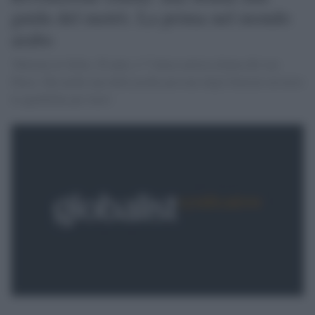
guida del metrò. La prima nel mondo
arabo
'Mariam al-Safar, 28 anni, e'' l''unica autista donna del suo
Paese. Ma anche una delle poche persone degli Emirati ad avere
le qualifiche per farlo '