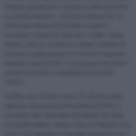
altamente specializzato e” presente in cabina per gestire
le eventuali emergenze. “Il governo spinge perche” le
donne siano padrone del loro futuro e quindi ci
incoraggia a inserirci nei settori piu” svariati”, spiega
Mariam, anche se, secondo la tv di Riad, l”apertura di
un numero sempre maggiore di settori all”occupazione
femminile rientra in realta” in una strategia del governo
emiratino per ridurre la dipendenza dai lavoratori
stranieri.
In effetti, solo 130 locali, pari al 12% del totale degli
impiegati, lavorano per la metropolitana di Dubai. A
prescindere dalle motivazioni dell”apertura alle donne
nei trasporti pubblici, Mariam svolge con impegno il suo
lavoro e ha conquistato la stima degli impiegati di sesso