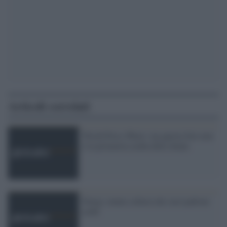
Articoli correlati
World Press Photo: ma questa foto non
è la primavera araba delle donne
Parigi, tenuta schiava dai suoi padroni
arabi