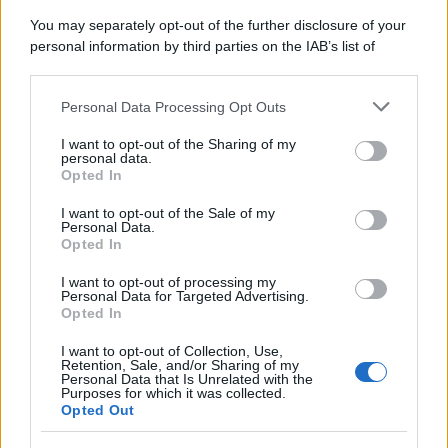
You may separately opt-out of the further disclosure of your
personal information by third parties on the IAB’s list of
La storia /
Le 10 maestre che già 120 anni fa ottennero, per
downstream participants.
10 mesi, il diritto di voto
Personal Data Processing Opt Outs
This information may also be disclosed by us to third parties
on the IAB’s List of Downstream Participants that may further
I want to opt-out of the Sharing of my
disclose it to other third parties.
personal data.
Pordenone /
Il Premio Airone di Carta 2026 a GiULiA
Opted In
Please note that this website/app uses one or more Google
giornaliste: promuove la cultura della parità
services and may gather and store information including but
I want to opt-out of the Sale of my
Personal Data.
not limited to your visit or usage behaviour. You may click to
Opted In
grant or deny consent to Google and its third-party tags to
use your data for below specified purposes in below Google
I want to opt-out of processing my
consent section.
Personal Data for Targeted Advertising.
Opted In
I want to opt-out of Collection, Use,
Retention, Sale, and/or Sharing of my
Personal Data that Is Unrelated with the
Purposes for which it was collected.
Opted Out