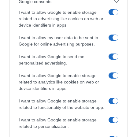
Google consents
Syndication
Culture
I want to allow Google to enable storage
related to advertising like cookies on web or
Salute
Globalist
device identifiers in apps.
Megachip
Globalscience
I want to allow my user data to be sent to
Google for online advertising purposes.
GiULia
Globalsport
I want to allow Google to send me
Prima Pagina
personalized advertising.
I want to allow Google to enable storage
related to analytics like cookies on web or
Giornale dello
Facebook
device identifiers in apps.
Spettacolo
Twitter
I want to allow Google to enable storage
Wondernet
related to functionality of the website or app.
Instagram
Giuliana Sgrena
I want to allow Google to enable storage
LinkedIn
related to personalization.
Cookie Policy