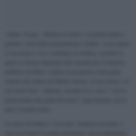
‘Dubai, 30 gen – Mariam al-Safar e” la prima donna a
guidare i treni della metropolitana a Dubai. A raccontare
la sua storia e” la tv satellitare al-Arabiya, secondo la
quale la 28enne impiegata dell”azienda per il trasporto
pubblico di Dubai “cambia la prospettiva della gente
rispetto alle donne del Medio Oriente, al loro lavoro e al
loro know-how”. Mariam, secondo la tv, non e” solo la
prima donna alla guida del metro” negli Emirati, ma in
tutto il mondo arabo.
La metro di Dubai e” tra le piu” moderne al mondo. I
suoi treni hanno la guida automatica, ma un dipendente