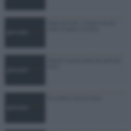
Stupri nel Golfo, il Nepal vieta alle
donne di andarci a lavorare
Emirati: la prima donna alla guida del
metrò
Per Isabella, morta di fatica