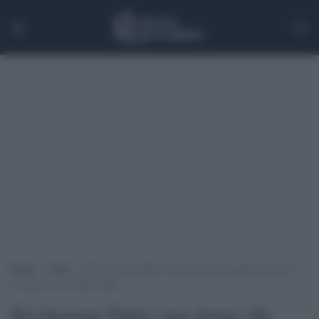
Home
>
News
>
Rivoluzione Dubai: una donna alla guida del metrò.
La prima nel mondo arabo
Rivoluzione Dubai: una donna alla