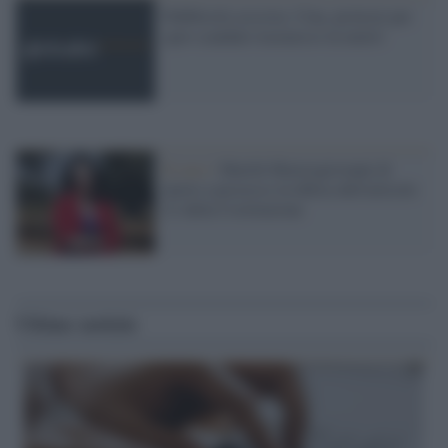
Pubblicità sessista: Cina, proteste per
spot scandalo trasmesso in metrò
Il caso /
Marilù Mastrogiovanni di
nuovo a processo in difesa dell'articolo
21 della Costituzione
Ultime notizie