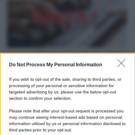
Hate speech /
Piattaforme sessiste e misogine: la solidarietà
di GiULIA e delle Cpo a tutte le vittime
Do Not Process My Personal Information
redazione
If you wish to opt-out of the sale, sharing to third parties, or
L'editoriale /
Le mostruose donne dell'Odissea di Nolan
processing of your personal or sensitive information for
targeted advertising by us, please use the below opt-out
section to confirm your selection.
Please note that after your opt-out request is processed you
L'editoriale /
Riecco il “patto Meloni – Schlein”. Contro i
may continue seeing interest-based ads based on personal
deepfake in campagna elettorale. Questa volta funzionerà?
information utilized by us or personal information disclosed to
third parties prior to your opt-out.