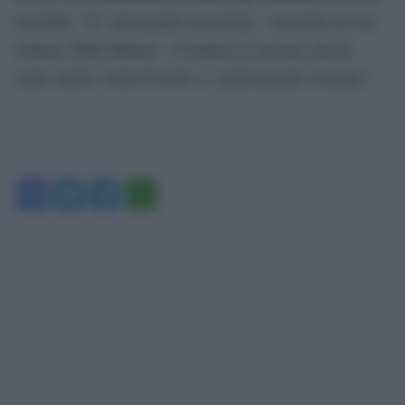
maschile. “E” una grande lavoratrice – racconta un suo
collega, Faith Mutune – Comincia a lavorare presto,
copre anche i turni di notte, e” praticamente ovunque”. ‘
Facebook
Twitter
Telegram
WhatsApp