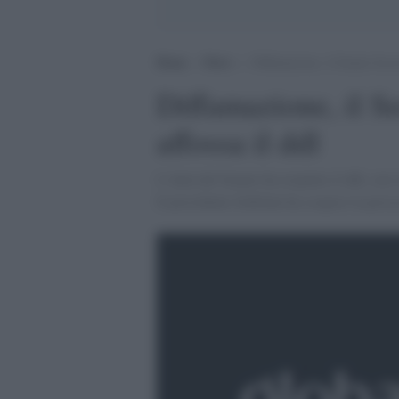
Home
>
News
>
Diffamazione, il Senato boccia
Diffamazione, il Se
affossa il ddl
L'Aula del Senato ha respinto il ddl, con v
Il presidente Schifani ha sospeso la prose