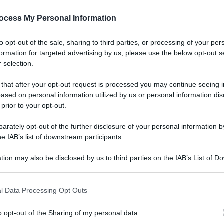
ocess My Personal Information
to opt-out of the sale, sharing to third parties, or processing of your per
formation for targeted advertising by us, please use the below opt-out s
 selection.
 that after your opt-out request is processed you may continue seeing i
o ha bocciato
con 123 no, 29 sì e 9 astenuti
ased on personal information utilized by us or personal information dis
 prior to your opt-out.
sulla diffamazione a mezzo stampa
. Il
avori. L”articolo conteneva, tra l”altro, le
rately opt-out of the further disclosure of your personal information by
he IAB’s list of downstream participants.
i giornalisti. La bocciatura dell”articolo 1 del
top dell”intero provvedimento.
tion may also be disclosed by us to third parties on the IAB’s List of 
 that may further disclose it to other third parties.
Vincenzo
1 ora decade tutto il testo». Lo dice
 that this website/app uses one or more Google services and may gath
l Data Processing Opt Outs
o ha affossato, con voto segreto, l”articolo 1
including but not limited to your visit or usage behaviour. You may click 
 to Google and its third-party tags to use your data for below specifi
nalisti. «Finalmente di questa brutta storia» nata
o opt-out of the Sharing of my personal data.
ogle consent section.