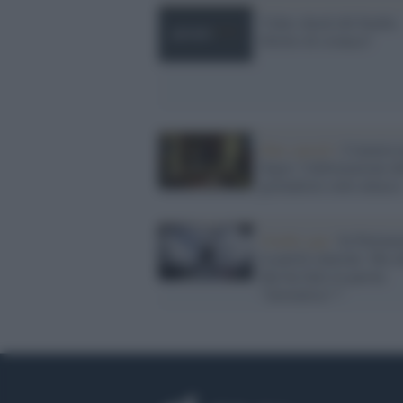
Video shock del bimbo.
Diritto di cronaca?
Hate speech /
Commissi
Segre: l'informazione de
giornaliste sotto attacco
Gender gap /
In Parlam
la parità salariale. Ma c
fine ha fatto la parola
"lavoratrice"?