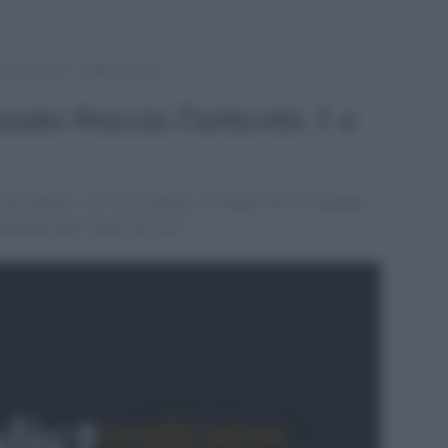
 l’articolo 1 e affossa il ddl
nato boccia l'articolo 1 e
oto segreto: 123 voti contrari, 29 favorevoli e 9 astenuti.
cuzione dell''esame del testo