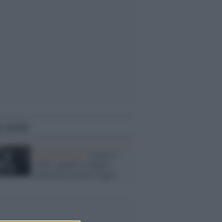
i anche
NoiReteDonne /
6 agosto
2020: quando la doppia
preferenza diventò legge!