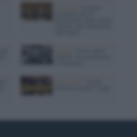
L'audizione /
In Senato
Garambois parla di
prostituzione online e lancia
l'allarme sullo sfruttamento
delle minori
one
La legge /
Evviva, parità
lle
salariale! (ma non era nella
Costituzione?)
ento
Buone notizie /
No alle
he
molestie sul lavoro: è legge