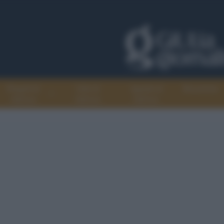
Progetti di
Libri di
Agenda di
Recensioni
GiULiA
GiULiA
GiULiA