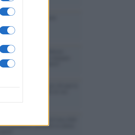
ione
toriale /
Le mostruose donne
Odissea di Nolan
toriale /
Riecco il “patto Meloni –
in”. Contro i deepfake in campagna
orale. Questa volta funzionerà?
oria /
Le 10 maestre che già 120 anni fa
nero, per 10 mesi, il diritto di voto
enone /
Il Premio Airone di Carta 2026
LiA giornaliste: promuove la cultura
 parità