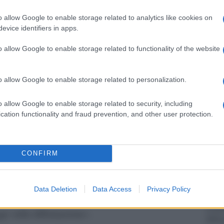
redaz
stro ordinamento, per la tutela della dignità delle
o allow Google to enable storage related to analytics like cookies on
n giornalismo volto a garantire alle cittadine e ai
L'edi
evice identifiers in apps.
he non possono essere nascoste».
dell'
o allow Google to enable storage related to functionality of the website
iatura dell”articolo 1 del ddl sulla diffamazione
o allow Google to enable storage related to personalization.
L'edi
te del carcere che ha vinto». Lo ha affermato
Schle
o allow Google to enable storage related to security, including
elett
senatori del Pdl, commentando in sala stampa il
cation functionality and fraud prevention, and other user protection.
 ddl di riforma. Di fronte a un voto segreto
asparri ha annunciato la non partecipazione al
La st
otten
CONFIRM
l risultato finale.
 aveva chiesto il voto segreto per decidere sul
Data Deletion
Data Access
Privacy Policy
a cambia registro. «Grande soddisfazione – dice –
Pord
a GiU
gge sulla diffamazione».
della