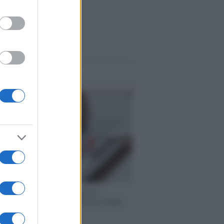
me notizie
 speech /
Piattaforme sessiste e
ine: la solidarietà di GiULIA e delle
 tutte le vittime