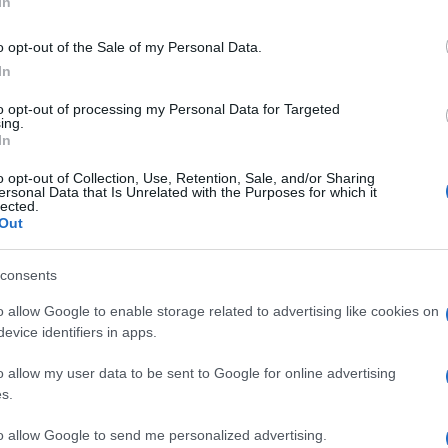
In
parla più». È la «morte non accidentale di una
a «anche con una buona manciata di voti di
o opt-out of the Sale of my Personal Data.
iarato di non partecipare al voto. Vita sottolinea
In
creato un clima diverso in aula».
to opt-out of processing my Personal Data for Targeted
ing.
Ulti
In
ulietti e Stefano Corradino
, portavoce e
o opt-out of Collection, Use, Retention, Sale, and/or Sharing
no:«Ora quel pessimo testo sia chiuso in un
ersonal Data that Is Unrelated with the Purposes for which it
lected.
ave sia buttata direttamente nel Tevere. Chi
Out
 di cronaca è stato sconfitto. Un grazie alla Fnsi,
consents
 dei Cronisti e a tutte le associazioni che per
t.21 della Costituzione dai suoi molestatori».
o allow Google to enable storage related to advertising like cookies on
evice identifiers in apps.
Franco Siddi
giornalisti.
, segretario della
o allow my user data to be sent to Google for online advertising
Hate
 spiega: «La grande iniziativa unitaria di Fieg e
s.
misog
Cpo a
 consentito di evidenziare come si fosse arrivati
to allow Google to send me personalized advertising.